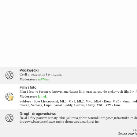
OFF Topic
Pogawędki
Czyli o wszystkim i o niczym.
Moderator:
saVWas
Film i foto
Film i foto to forum w którym znajdziesz linki oraz adresy do ciekawych filmów, f
Moderator:
loniek
Subfora:
Foto Ciekawostki
,
Mk5
,
Mk1
,
Mk2
,
Mk6
,
Mk4 - Bora
,
Mk3 - Vento
,
Po
Sharan
,
Santana
,
Lupo
,
Passat
,
Caddy
,
Garbus
,
Derby
,
VAG
,
VW - Inne
Drogi - drogownictwo
Dział który porusza tematy takie jak:trasa,dobre warunki drogowe,infrastruktur
drogowe,bezpieczeństwo ruchu drogowego,parkingi itp.
Ob
Zobacz posty 