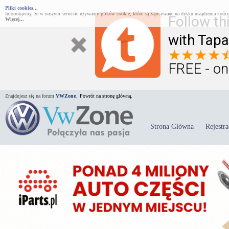
Pliki cookies...
Informujemy, że w naszym serwisie używamy plików cookie, które są zapisywane na dysku urządzenia końco
Follow th
Więcej...
with Tapa
FREE - on
Znajdujesz się na forum
VWZone
.
Powrót na stronę główną.
Strona Główna
Rejestra