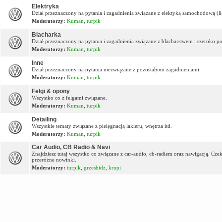
Elektryka
Dział przeznaczony na pytania i zagadnienia związane z elektyką samochodową (lic
Moderatorzy:
Kuman
,
turpik
Blacharka
Dział przeznaczony na pytania i zagadnienia związane z blacharstwem i szeroko p
Moderatorzy:
Kuman
,
turpik
Inne
Dział przeznaczony na pytania niezwiązane z pozostałymi zagadnieniami.
Moderatorzy:
Kuman
,
turpik
Felgi & opony
Wszystko co z felgami związane.
Moderatorzy:
Kuman
,
turpik
Detailing
Wszystkie tematy związane z pielęgnacją lakieru, wnętrza itd.
Moderatorzy:
Kuman
,
turpik
Car Audio, CB Radio & Navi
Znajdziesz tutaj wszystko co związane z car-audio, cb-radiem oraz nawigacją. Cz
przeróżne nowinki.
Moderatorzy:
turpik
,
grzesbidz
,
krupi