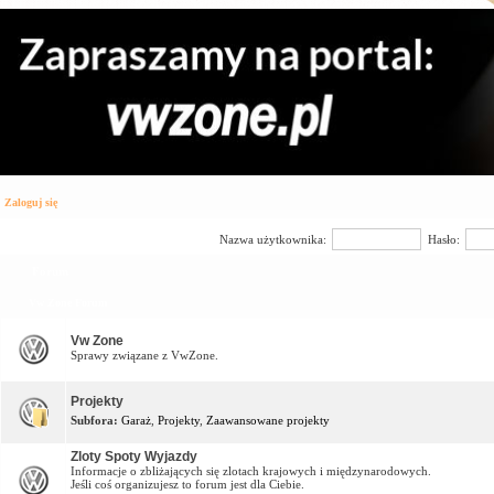
Zaloguj się
Nazwa użytkownika:
Hasło:
Forum
Vw Zone Forum
Vw Zone
Sprawy związane z VwZone.
Projekty
Subfora:
Garaż
,
Projekty
,
Zaawansowane projekty
Zloty Spoty Wyjazdy
Informacje o zbliżających się zlotach krajowych i międzynarodowych.
Jeśli coś organizujesz to forum jest dla Ciebie.