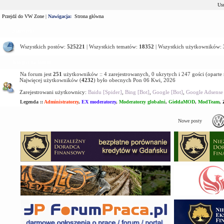
Usu
Przejdź do VW Zone
|
Nawigacja:
Strona główna
Statystyki
Wszystkich postów:
525221
| Wszystkich tematów:
18352
| Wszystkich użytkowników:
Kto jest na forum
Na forum jest
251
użytkowników :: 4 zarejestrowanych, 0 ukrytych i 247 gości (oparte
Najwięcej użytkowników (
4232
) było obecnych Pon 06 Kwi, 2026
Zarejestrowani użytkownicy:
Baidu [Spider]
,
Bing [Bot]
,
Google [Bot]
,
Google Adsense 
Legenda ::
Administratorzy
,
EX moderatorzy
,
Moderatorzy globalni
,
GiełdaMOD
,
ModTeam
,
Nowe posty