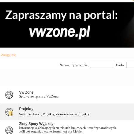
Zaloguj się
Nazwa użytkownika:
Hasło:
Forum
Vw Zone Forum
Vw Zone
Sprawy związane z VwZone.
Projekty
Subfora:
Garaż
,
Projekty
,
Zaawansowane projekty
Zloty Spoty Wyjazdy
Informacje o zbliżających się zlotach krajowych i międzynarodowych.
Jeśli coś organizujesz to forum jest dla Ciebie.