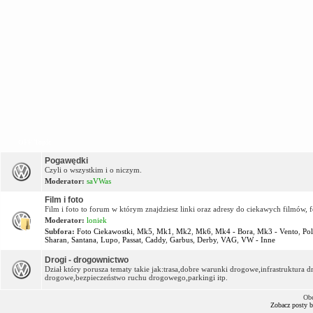
OFF Topic
Pogawędki
Czyli o wszystkim i o niczym.
Moderator:
saVWas
Film i foto
Film i foto to forum w którym znajdziesz linki oraz adresy do ciekawych filmów, f
Moderator:
loniek
Subfora:
Foto Ciekawostki
,
Mk5
,
Mk1
,
Mk2
,
Mk6
,
Mk4 - Bora
,
Mk3 - Vento
,
Po
Sharan
,
Santana
,
Lupo
,
Passat
,
Caddy
,
Garbus
,
Derby
,
VAG
,
VW - Inne
Drogi - drogownictwo
Dział który porusza tematy takie jak:trasa,dobre warunki drogowe,infrastruktur
drogowe,bezpieczeństwo ruchu drogowego,parkingi itp.
Obe
Zobacz posty 