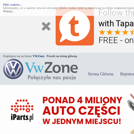
Pliki cookies...
Informujemy, że w naszym serwisie używamy plików cookie, które są zapisywane na dysku urządzenia końco
Follow th
Więcej...
with Tapa
FREE - on
Znajdujesz się na forum
VWZone
.
Powrót na stronę główną.
Strona Główna
Rejestra