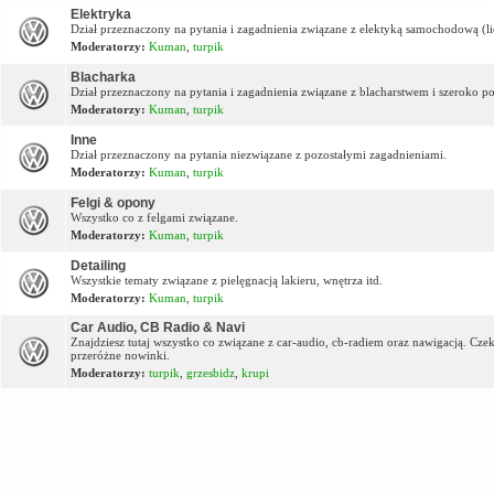
Elektryka
Dział przeznaczony na pytania i zagadnienia związane z elektyką samochodową (lic
Moderatorzy:
Kuman
,
turpik
Blacharka
Dział przeznaczony na pytania i zagadnienia związane z blacharstwem i szeroko p
Moderatorzy:
Kuman
,
turpik
Inne
Dział przeznaczony na pytania niezwiązane z pozostałymi zagadnieniami.
Moderatorzy:
Kuman
,
turpik
Felgi & opony
Wszystko co z felgami związane.
Moderatorzy:
Kuman
,
turpik
Detailing
Wszystkie tematy związane z pielęgnacją lakieru, wnętrza itd.
Moderatorzy:
Kuman
,
turpik
Car Audio, CB Radio & Navi
Znajdziesz tutaj wszystko co związane z car-audio, cb-radiem oraz nawigacją. Cz
przeróżne nowinki.
Moderatorzy:
turpik
,
grzesbidz
,
krupi