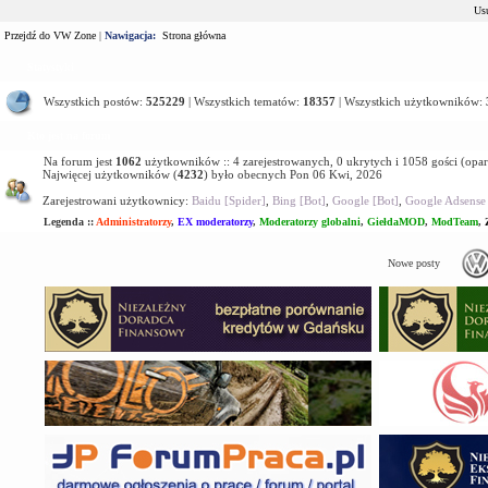
Usu
Przejdź do VW Zone
|
Nawigacja:
Strona główna
Statystyki
Wszystkich postów:
525229
| Wszystkich tematów:
18357
| Wszystkich użytkowników:
Kto jest na forum
Na forum jest
1062
użytkowników :: 4 zarejestrowanych, 0 ukrytych i 1058 gości (opar
Najwięcej użytkowników (
4232
) było obecnych Pon 06 Kwi, 2026
Zarejestrowani użytkownicy:
Baidu [Spider]
,
Bing [Bot]
,
Google [Bot]
,
Google Adsense 
Legenda ::
Administratorzy
,
EX moderatorzy
,
Moderatorzy globalni
,
GiełdaMOD
,
ModTeam
,
Nowe posty