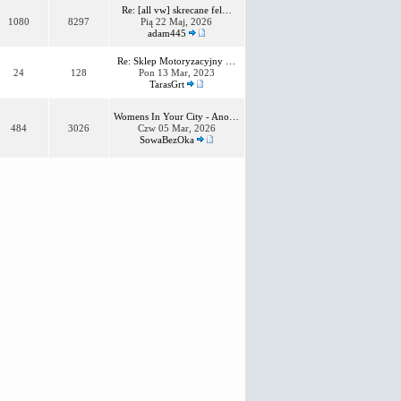
Re: [all vw] skrecane fel…
1080
8297
Pią 22 Maj, 2026
adam445
Re: Sklep Motoryzacyjny …
24
128
Pon 13 Mar, 2023
TarasGrt
Womens In Your City - Ano…
484
3026
Czw 05 Mar, 2026
SowaBezOka