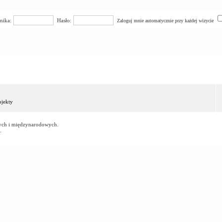
nika:
Hasło:
Zaloguj mnie automatycznie przy każdej wizycie
jekty
owych i międzynarodowych.
.