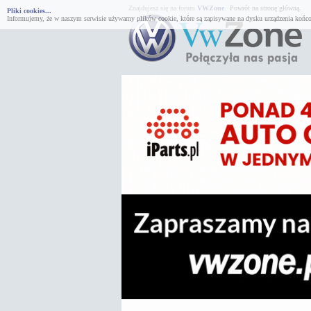
Znajdujesz się na forum
VWZone
.
Powrót na stronę główną.
Pliki cookies...
Informujemy, że w naszym serwisie używamy plików cookie, które są zapisywane na dysku urządzenia końco