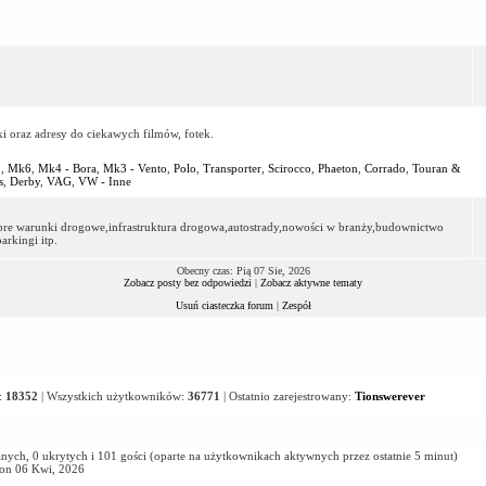
ki oraz adresy do ciekawych filmów, fotek.
2
,
Mk6
,
Mk4 - Bora
,
Mk3 - Vento
,
Polo
,
Transporter
,
Scirocco
,
Phaeton
,
Corrado
,
Touran &
s
,
Derby
,
VAG
,
VW - Inne
dobre warunki drogowe,infrastruktura drogowa,autostrady,nowości w branży,budownictwo
rkingi itp.
Obecny czas: Pią 07 Sie, 2026
Zobacz posty bez odpowiedzi
|
Zobacz aktywne tematy
Usuń ciasteczka forum
|
Zespół
:
18352
| Wszystkich użytkowników:
36771
| Ostatnio zarejestrowany:
Tionswerever
nych, 0 ukrytych i 101 gości (oparte na użytkownikach aktywnych przez ostatnie 5 minut)
Pon 06 Kwi, 2026