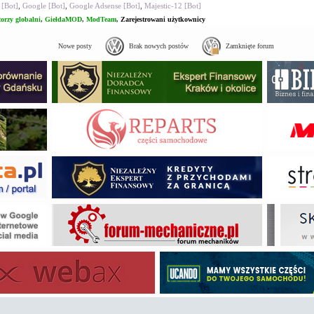
 [Bot]
,
Google [Bot]
,
Google Adsense [Bot]
,
Majestic-12 [Bot]
orzy globalni
,
GiełdaMOD
,
ModTeam
,
Zarejestrowani użytkownicy
Nowe posty
Brak nowych postów
Zamknięte forum