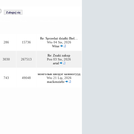
Tematy
Posty
Ostatni post
Re: Sprzedaż działki Biel…
286
15736
Wto 04 Sie, 2026
Witar
Re: Znaki zakup
3030
267513
Pon 03 Sie, 2026
artal
монголын шилдэг казиногууд
743
49048
Wto 21 Lip, 2026
mackenziebr