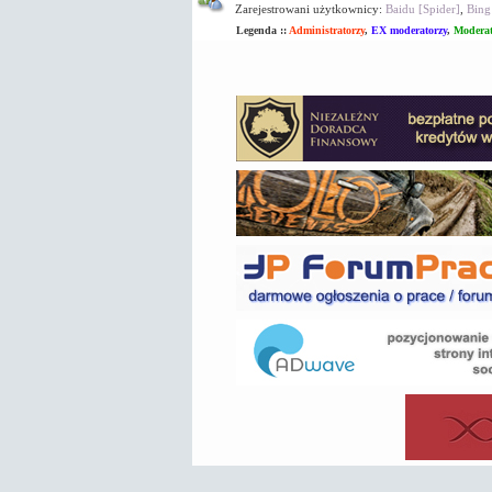
Zarejestrowani użytkownicy:
Baidu [Spider]
,
Bing
Legenda ::
Administratorzy
,
EX moderatorzy
,
Moderat