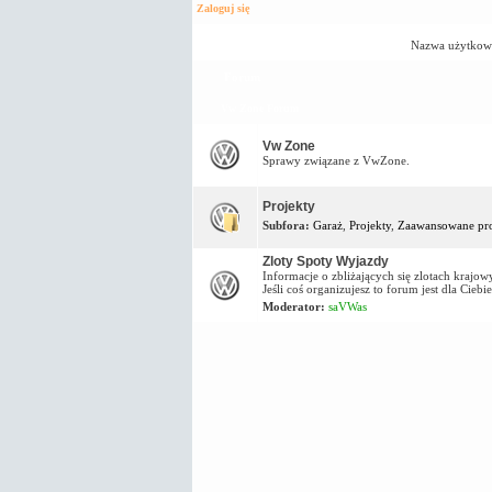
Zaloguj się
Nazwa użytkow
Forum
Vw Zone Forum
Vw Zone
Sprawy związane z VwZone.
Projekty
Subfora:
Garaż
,
Projekty
,
Zaawansowane pro
Zloty Spoty Wyjazdy
Informacje o zbliżających się zlotach kraj
Jeśli coś organizujesz to forum jest dla Ciebie
Moderator:
saVWas