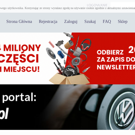
wego użytkownika. Korzystając ze strony wyrażasz zgodę na używanie cookie zgodnie z aktualnymi ustawienia
Strona Główna
Rejestracja
Zaloguj
Szukaj
FAQ
Sklep