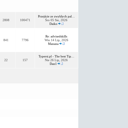
Przejście ze zwykłych pal…
2808
100471
Śro 05 Sie, 2026
Daiko
Re: advisedskills
841
7796
Wto 14 Lip, 2026
Manana
Typersi.pl - The best Tip…
22
157
Nie 26 Lip, 2026
Dan1