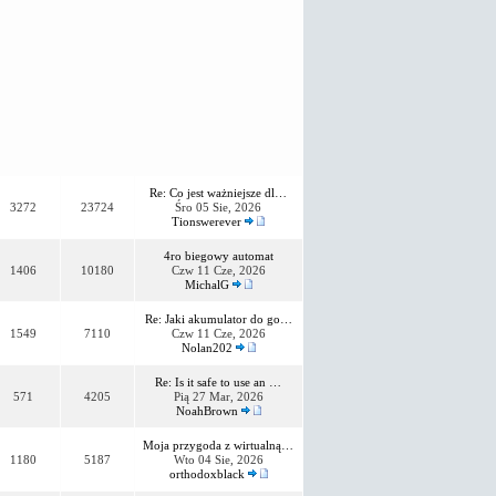
Re: Co jest ważniejsze dl…
3272
23724
Śro 05 Sie, 2026
Tionswerever
4ro biegowy automat
1406
10180
Czw 11 Cze, 2026
MichalG
Re: Jaki akumulator do go…
1549
7110
Czw 11 Cze, 2026
Nolan202
Re: Is it safe to use an …
571
4205
Pią 27 Mar, 2026
NoahBrown
Moja przygoda z wirtualną…
1180
5187
Wto 04 Sie, 2026
orthodoxblack