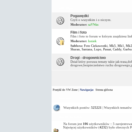
OFF Topic
Pogawędki
Czyli o wszystkim i o niczym.
Moderator:
saVWas
Film i foto
Film i foto to forum w którym znajdziesz lin
Moderator:
loniek
Subfora:
Foto Ciekawostki
,
Mk5
,
Mk1
,
Mk
Sharan
,
Santana
,
Lupo
,
Passat
,
Caddy
,
Garbu
Drogi - drogownictwo
Dział który porusza tematy takie jak:trasa,
drogowe,bezpieczeństwo ruchu drogowego,pa
Przejdź do VW Zone
|
Nawigacja:
Strona główna
Statystyki
Wszystkich postów:
525221
| Wszystkich tematów
Kto jest na forum
Na forum jest
106
użytkowników :: 5 zarejestrowa
Najwięcej użytkowników (
4232
) było obecnych 