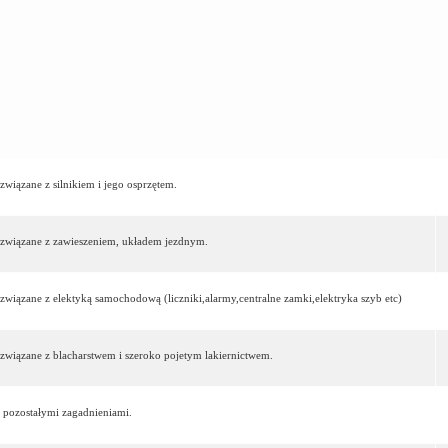
związane z silnikiem i jego osprzętem.
a związane z zawieszeniem, układem jezdnym.
 związane z elektyką samochodową (liczniki,alarmy,centralne zamki,elektryka szyb etc)
 związane z blacharstwem i szeroko pojetym lakiernictwem.
 pozostałymi zagadnieniami.