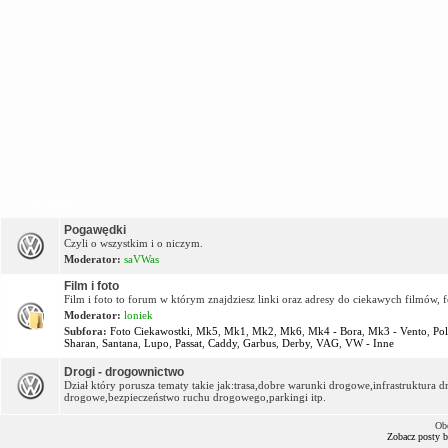
OFF Topic
Pogawędki
Czyli o wszystkim i o niczym.
Moderator:
saVWas
Film i foto
Film i foto to forum w którym znajdziesz linki oraz adresy do ciekawych filmów, f
Moderator:
loniek
Subfora:
Foto Ciekawostki
,
Mk5
,
Mk1
,
Mk2
,
Mk6
,
Mk4 - Bora
,
Mk3 - Vento
,
Po
Sharan
,
Santana
,
Lupo
,
Passat
,
Caddy
,
Garbus
,
Derby
,
VAG
,
VW - Inne
Drogi - drogownictwo
Dział który porusza tematy takie jak:trasa,dobre warunki drogowe,infrastruktur
drogowe,bezpieczeństwo ruchu drogowego,parkingi itp.
Ob
Zobacz posty 