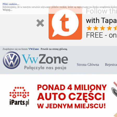
Pliki cookies...
Informujemy, że w naszym serwisie używamy plików cookie, które są zapisywane na dysku urządzenia końco
Follow th
Więcej...
with Tapa
FREE - on
Znajdujesz się na forum
VWZone
.
Powrót na stronę główną.
Strona Główna
Rejestra