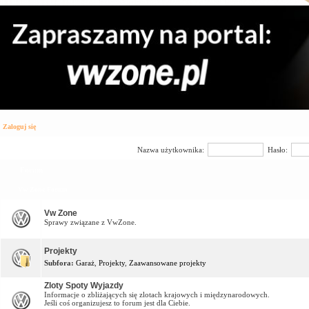
Zaloguj się
Nazwa użytkownika:
Hasło:
Forum
Vw Zone Forum
Vw Zone
Sprawy związane z VwZone.
Projekty
Subfora:
Garaż
,
Projekty
,
Zaawansowane projekty
Zloty Spoty Wyjazdy
Informacje o zbliżających się zlotach krajowych i międzynarodowych.
Jeśli coś organizujesz to forum jest dla Ciebie.