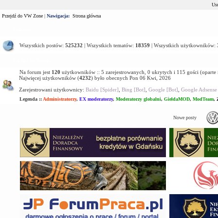
Usu
Przejdź do VW Zone
|
Nawigacja:
Strona główna
Statystyki
Wszystkich postów:
525232
| Wszystkich tematów:
18359
| Wszystkich użytkowników:
Kto jest na forum
Na forum jest
120
użytkowników :: 5 zarejestrowanych, 0 ukrytych i 115 gości (oparte
Najwięcej użytkowników (
4232
) było obecnych Pon 06 Kwi, 2026
Zarejestrowani użytkownicy:
Baidu [Spider]
,
Bing [Bot]
,
Google [Bot]
,
Google Adsense 
Legenda ::
Administratorzy
,
EX moderatorzy
,
Moderatorzy globalni
,
GiełdaMOD
,
ModTeam
,
Nowe posty