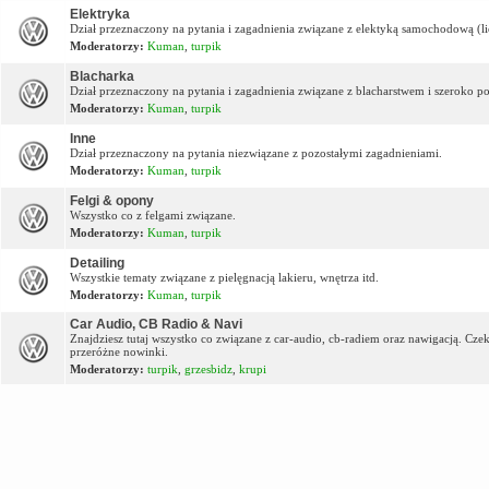
Elektryka
Dział przeznaczony na pytania i zagadnienia związane z elektyką samochodową (lic
Moderatorzy:
Kuman
,
turpik
Blacharka
Dział przeznaczony na pytania i zagadnienia związane z blacharstwem i szeroko p
Moderatorzy:
Kuman
,
turpik
Inne
Dział przeznaczony na pytania niezwiązane z pozostałymi zagadnieniami.
Moderatorzy:
Kuman
,
turpik
Felgi & opony
Wszystko co z felgami związane.
Moderatorzy:
Kuman
,
turpik
Detailing
Wszystkie tematy związane z pielęgnacją lakieru, wnętrza itd.
Moderatorzy:
Kuman
,
turpik
Car Audio, CB Radio & Navi
Znajdziesz tutaj wszystko co związane z car-audio, cb-radiem oraz nawigacją. Cz
przeróżne nowinki.
Moderatorzy:
turpik
,
grzesbidz
,
krupi