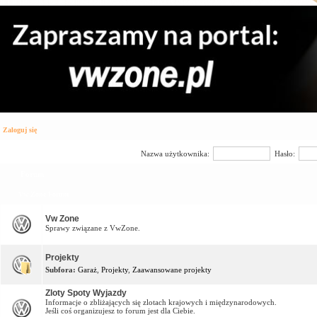
Zaloguj się
Nazwa użytkownika:
Hasło:
Forum
Vw Zone Forum
Vw Zone
Sprawy związane z VwZone.
Projekty
Subfora:
Garaż
,
Projekty
,
Zaawansowane projekty
Zloty Spoty Wyjazdy
Informacje o zbliżających się zlotach krajowych i międzynarodowych.
Jeśli coś organizujesz to forum jest dla Ciebie.