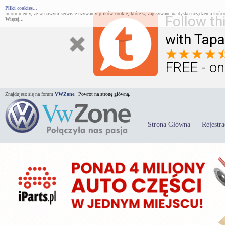
Pliki cookies...
Informujemy, że w naszym serwisie używamy plików cookie, które są zapisywane na dysku urządzenia końco
Follow th
Więcej...
with Tapa
FREE - on
Znajdujesz się na forum
VWZone
.
Powrót na stronę główną.
Strona Główna
Rejestra