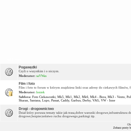
OFF Topic
Pogawędki
Czyli o wszystkim i o niczym.
Moderator:
saVWas
Film i foto
Film i foto to forum w którym znajdziesz linki oraz adresy do ciekawych filmów, f
Moderator:
loniek
Subfora:
Foto Ciekawostki
,
Mk5
,
Mk1
,
Mk2
,
Mk6
,
Mk4 - Bora
,
Mk3 - Vento
,
Po
Sharan
,
Santana
,
Lupo
,
Passat
,
Caddy
,
Garbus
,
Derby
,
VAG
,
VW - Inne
Drogi - drogownictwo
Dział który porusza tematy takie jak:trasa,dobre warunki drogowe,infrastruktur
drogowe,bezpieczeństwo ruchu drogowego,parkingi itp.
Ob
Zobacz posty 