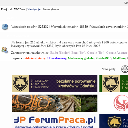
Usu
Przejdź do VW Zone
|
Nawigacja:
Strona główna
Statystyki
Wszystkich postów:
525232
| Wszystkich tematów:
18359
| Wszystkich użytkowników:
Kto jest na forum
Na forum jest
210
użytkowników :: 4 zarejestrowanych, 0 ukrytych i 206 gości (oparte
Najwięcej użytkowników (
4232
) było obecnych Pon 06 Kwi, 2026
Zarejestrowani użytkownicy:
Baidu [Spider]
,
Bing [Bot]
,
Google [Bot]
,
Google Adsense 
Legenda ::
Administratorzy
,
EX moderatorzy
,
Moderatorzy globalni
,
GiełdaMOD
,
ModTeam
,
Nowe posty