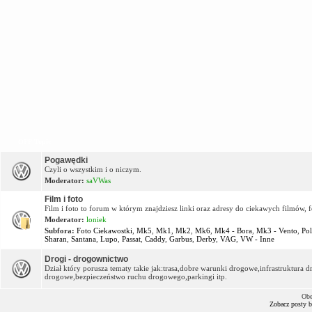
OFF Topic
Pogawędki
Czyli o wszystkim i o niczym.
Moderator:
saVWas
Film i foto
Film i foto to forum w którym znajdziesz linki oraz adresy do ciekawych filmów, f
Moderator:
loniek
Subfora:
Foto Ciekawostki
,
Mk5
,
Mk1
,
Mk2
,
Mk6
,
Mk4 - Bora
,
Mk3 - Vento
,
Po
Sharan
,
Santana
,
Lupo
,
Passat
,
Caddy
,
Garbus
,
Derby
,
VAG
,
VW - Inne
Drogi - drogownictwo
Dział który porusza tematy takie jak:trasa,dobre warunki drogowe,infrastruktur
drogowe,bezpieczeństwo ruchu drogowego,parkingi itp.
Obe
Zobacz posty 