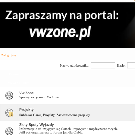
Zaloguj się
Nazwa użytkownika:
Hasło:
Forum
Vw Zone Forum
Vw Zone
Sprawy związane z VwZone.
Projekty
Subfora:
Garaż
,
Projekty
,
Zaawansowane projekty
Zloty Spoty Wyjazdy
Informacje o zbliżających się zlotach krajowych i międzynarodowych.
Jeśli coś organizujesz to forum jest dla Ciebie.