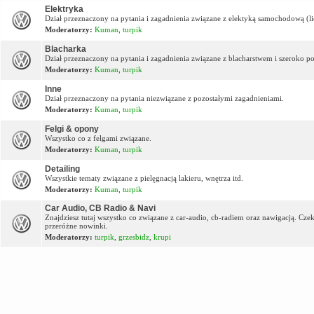
Elektryka
Dział przeznaczony na pytania i zagadnienia związane z elektyką samochodową (lic
Moderatorzy:
Kuman
,
turpik
Blacharka
Dział przeznaczony na pytania i zagadnienia związane z blacharstwem i szeroko p
Moderatorzy:
Kuman
,
turpik
Inne
Dział przeznaczony na pytania niezwiązane z pozostałymi zagadnieniami.
Moderatorzy:
Kuman
,
turpik
Felgi & opony
Wszystko co z felgami związane.
Moderatorzy:
Kuman
,
turpik
Detailing
Wszystkie tematy związane z pielęgnacją lakieru, wnętrza itd.
Moderatorzy:
Kuman
,
turpik
Car Audio, CB Radio & Navi
Znajdziesz tutaj wszystko co związane z car-audio, cb-radiem oraz nawigacją. Cz
przeróżne nowinki.
Moderatorzy:
turpik
,
grzesbidz
,
krupi