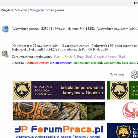
Usu
Przejdź do VW Zone
|
Nawigacja:
Strona główna
Statystyki
Wszystkich postów:
525221
| Wszystkich tematów:
18352
| Wszystkich użytkowników:
Kto jest na forum
Na forum jest
99
użytkowników :: 3 zarejestrowanych, 0 ukrytych i 96 gości (oparte n
Najwięcej użytkowników (
4232
) było obecnych Pon 06 Kwi, 2026
Zarejestrowani użytkownicy:
Baidu [Spider]
,
Bing [Bot]
,
Google Adsense [Bot]
Legenda ::
Administratorzy
,
EX moderatorzy
,
Moderatorzy globalni
,
GiełdaMOD
,
ModTeam
,
Nowe posty