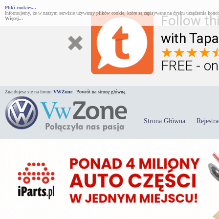
Pliki cookies...
Informujemy, że w naszym serwisie używamy plików cookie, które są zapisywane na dysku urządzenia końco
Follow th
Więcej...
with Tapa
FREE - on
Znajdujesz się na forum
VWZone
.
Powrót na stronę główną.
Strona Główna
Rejestra