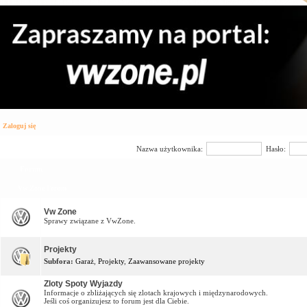
Zaloguj się
Nazwa użytkownika:
Hasło:
Forum
Vw Zone Forum
Vw Zone
Sprawy związane z VwZone.
Projekty
Subfora:
Garaż
,
Projekty
,
Zaawansowane projekty
Zloty Spoty Wyjazdy
Informacje o zbliżających się zlotach krajowych i międzynarodowych.
Jeśli coś organizujesz to forum jest dla Ciebie.