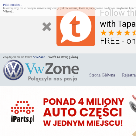
Pliki cookies...
Informujemy, że w naszym serwisie używamy plików cookie, które są zapisywane na dysku urządzenia końco
Follow th
Więcej...
with Tapa
FREE - on
Znajdujesz się na forum
VWZone
.
Powrót na stronę główną.
Strona Główna
Rejestra