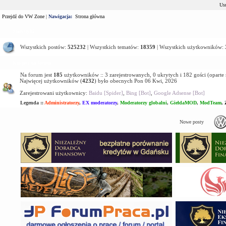
Usu
Przejdź do VW Zone
|
Nawigacja:
Strona główna
Statystyki
Wszystkich postów:
525232
| Wszystkich tematów:
18359
| Wszystkich użytkowników:
Kto jest na forum
Na forum jest
185
użytkowników :: 3 zarejestrowanych, 0 ukrytych i 182 gości (oparte
Najwięcej użytkowników (
4232
) było obecnych Pon 06 Kwi, 2026
Zarejestrowani użytkownicy:
Baidu [Spider]
,
Bing [Bot]
,
Google Adsense [Bot]
Legenda ::
Administratorzy
,
EX moderatorzy
,
Moderatorzy globalni
,
GiełdaMOD
,
ModTeam
,
Nowe posty