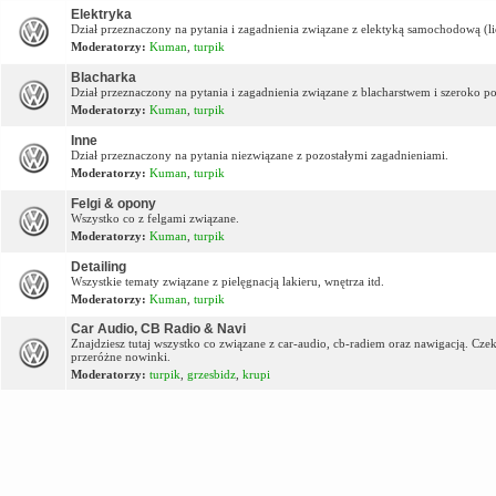
Elektryka
Dział przeznaczony na pytania i zagadnienia związane z elektyką samochodową (lic
Moderatorzy:
Kuman
,
turpik
Blacharka
Dział przeznaczony na pytania i zagadnienia związane z blacharstwem i szeroko p
Moderatorzy:
Kuman
,
turpik
Inne
Dział przeznaczony na pytania niezwiązane z pozostałymi zagadnieniami.
Moderatorzy:
Kuman
,
turpik
Felgi & opony
Wszystko co z felgami związane.
Moderatorzy:
Kuman
,
turpik
Detailing
Wszystkie tematy związane z pielęgnacją lakieru, wnętrza itd.
Moderatorzy:
Kuman
,
turpik
Car Audio, CB Radio & Navi
Znajdziesz tutaj wszystko co związane z car-audio, cb-radiem oraz nawigacją. Cz
przeróżne nowinki.
Moderatorzy:
turpik
,
grzesbidz
,
krupi