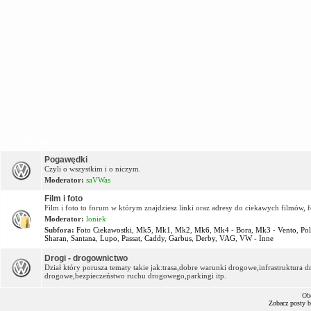
OFF Topic
Pogawędki
Czyli o wszystkim i o niczym.
Moderator:
saVWas
Film i foto
Film i foto to forum w którym znajdziesz linki oraz adresy do ciekawych filmów, f
Moderator:
loniek
Subfora:
Foto Ciekawostki
,
Mk5
,
Mk1
,
Mk2
,
Mk6
,
Mk4 - Bora
,
Mk3 - Vento
,
Po
Sharan
,
Santana
,
Lupo
,
Passat
,
Caddy
,
Garbus
,
Derby
,
VAG
,
VW - Inne
Drogi - drogownictwo
Dział który porusza tematy takie jak:trasa,dobre warunki drogowe,infrastruktur
drogowe,bezpieczeństwo ruchu drogowego,parkingi itp.
Ob
Zobacz posty 