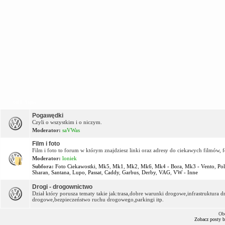
OFF Topic
Pogawędki
Czyli o wszystkim i o niczym.
Moderator:
saVWas
Film i foto
Film i foto to forum w którym znajdziesz linki oraz adresy do ciekawych filmów, f
Moderator:
loniek
Subfora:
Foto Ciekawostki
,
Mk5
,
Mk1
,
Mk2
,
Mk6
,
Mk4 - Bora
,
Mk3 - Vento
,
Po
Sharan
,
Santana
,
Lupo
,
Passat
,
Caddy
,
Garbus
,
Derby
,
VAG
,
VW - Inne
Drogi - drogownictwo
Dział który porusza tematy takie jak:trasa,dobre warunki drogowe,infrastruktur
drogowe,bezpieczeństwo ruchu drogowego,parkingi itp.
Ob
Zobacz posty 