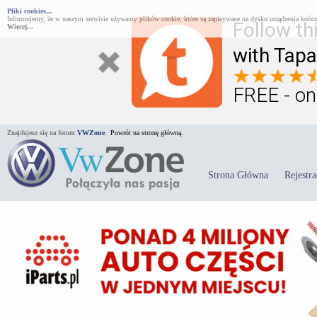
Pliki cookies...
Informujemy, że w naszym serwisie używamy plików cookie, które są zapisywane na dysku urządzenia końco
Follow th
Więcej...
with Tapa
FREE - on
Znajdujesz się na forum
VWZone
.
Powrót na stronę główną.
Strona Główna
Rejestra