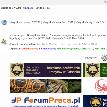
Usu
Przejdź do VW Zone
|
Nawigacja:
Strona główna
Statystyki
Wszystkich postów:
525232
| Wszystkich tematów:
18359
| Wszystkich użytkowników:
Kto jest na forum
Na forum jest
148
użytkowników :: 3 zarejestrowanych, 0 ukrytych i 145 gości (oparte
Najwięcej użytkowników (
4232
) było obecnych Pon 06 Kwi, 2026
Zarejestrowani użytkownicy:
Baidu [Spider]
,
Bing [Bot]
,
Google Adsense [Bot]
Legenda ::
Administratorzy
,
EX moderatorzy
,
Moderatorzy globalni
,
GiełdaMOD
,
ModTeam
,
Nowe posty