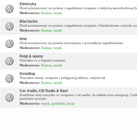
Elektryka
Dział przeznaczony na pytania i zagadnienia związane z elektyką samochodową (lic
Moderatorzy:
Kuman
,
turpik
Blacharka
Dział przeznaczony na pytania i zagadnienia związane z blacharstwem i szeroko p
Moderatorzy:
Kuman
,
turpik
Inne
Dział przeznaczony na pytania niezwiązane z pozostałymi zagadnieniami.
Moderatorzy:
Kuman
,
turpik
Felgi & opony
Wszystko co z felgami związane.
Moderatorzy:
Kuman
,
turpik
Detailing
Wszystkie tematy związane z pielęgnacją lakieru, wnętrza itd.
Moderatorzy:
Kuman
,
turpik
Car Audio, CB Radio & Navi
Znajdziesz tutaj wszystko co związane z car-audio, cb-radiem oraz nawigacją. Cz
przeróżne nowinki.
Moderatorzy:
turpik
,
grzesbidz
,
krupi