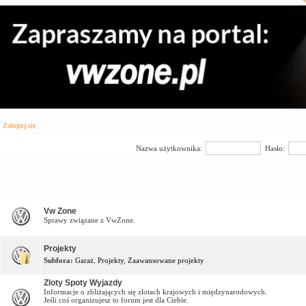
Zaloguj się
Nazwa użytkownika:
Hasło:
Forum
Vw Zone Forum
Vw Zone
Sprawy związane z VwZone.
Projekty
Subfora:
Garaż
,
Projekty
,
Zaawansowane projekty
Zloty Spoty Wyjazdy
Informacje o zbliżających się zlotach krajowych i międzynarodowych.
Jeśli coś organizujesz to forum jest dla Ciebie.