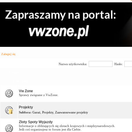
Zaloguj się
Nazwa użytkownika:
Hasło:
Forum
Vw Zone Forum
Vw Zone
Sprawy związane z VwZone.
Projekty
Subfora:
Garaż
,
Projekty
,
Zaawansowane projekty
Zloty Spoty Wyjazdy
Informacje o zbliżających się zlotach krajowych i międzynarodowych.
Jeśli coś organizujesz to forum jest dla Ciebie.