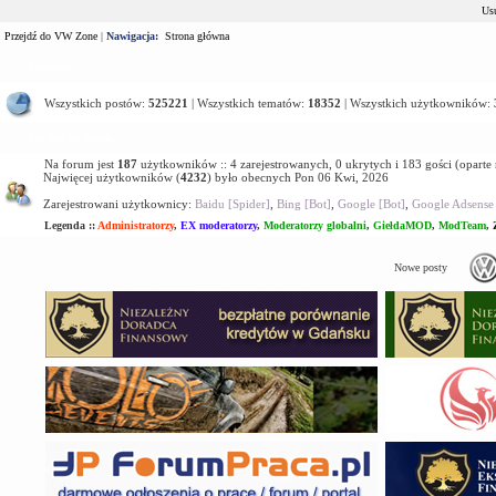
Usu
Przejdź do VW Zone
|
Nawigacja:
Strona główna
Statystyki
Wszystkich postów:
525221
| Wszystkich tematów:
18352
| Wszystkich użytkowników:
Kto jest na forum
Na forum jest
187
użytkowników :: 4 zarejestrowanych, 0 ukrytych i 183 gości (oparte
Najwięcej użytkowników (
4232
) było obecnych Pon 06 Kwi, 2026
Zarejestrowani użytkownicy:
Baidu [Spider]
,
Bing [Bot]
,
Google [Bot]
,
Google Adsense 
Legenda ::
Administratorzy
,
EX moderatorzy
,
Moderatorzy globalni
,
GiełdaMOD
,
ModTeam
,
Nowe posty