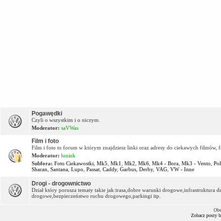
OFF Topic
Pogawędki
Czyli o wszystkim i o niczym.
Moderator:
saVWas
Film i foto
Film i foto to forum w którym znajdziesz linki oraz adresy do ciekawych filmów, f
Moderator:
loniek
Subfora:
Foto Ciekawostki
,
Mk5
,
Mk1
,
Mk2
,
Mk6
,
Mk4 - Bora
,
Mk3 - Vento
,
Po
Sharan
,
Santana
,
Lupo
,
Passat
,
Caddy
,
Garbus
,
Derby
,
VAG
,
VW - Inne
Drogi - drogownictwo
Dział który porusza tematy takie jak:trasa,dobre warunki drogowe,infrastruktur
drogowe,bezpieczeństwo ruchu drogowego,parkingi itp.
Obe
Zobacz posty 