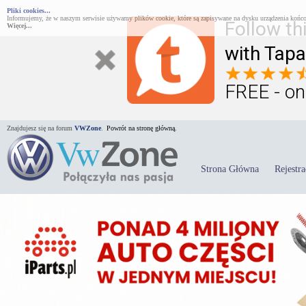
Pliki cookies...
Informujemy, że w naszym serwisie używamy plików cookie, które są zapisywane na dysku urządzenia końco
Follow th
Więcej...
with Tapa
FREE - on
Znajdujesz się na forum
VWZone
.
Powrót na stronę główną.
Strona Główna
Rejestra