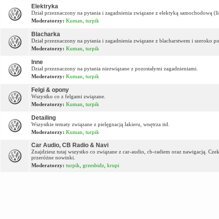
Elektryka
Dział przeznaczony na pytania i zagadnienia związane z elektyką samochodową (lic
Moderatorzy:
Kuman
,
turpik
Blacharka
Dział przeznaczony na pytania i zagadnienia związane z blacharstwem i szeroko p
Moderatorzy:
Kuman
,
turpik
Inne
Dział przeznaczony na pytania niezwiązane z pozostałymi zagadnieniami.
Moderatorzy:
Kuman
,
turpik
Felgi & opony
Wszystko co z felgami związane.
Moderatorzy:
Kuman
,
turpik
Detailing
Wszystkie tematy związane z pielęgnacją lakieru, wnętrza itd.
Moderatorzy:
Kuman
,
turpik
Car Audio, CB Radio & Navi
Znajdziesz tutaj wszystko co związane z car-audio, cb-radiem oraz nawigacją. Cz
przeróżne nowinki.
Moderatorzy:
turpik
,
grzesbidz
,
krupi