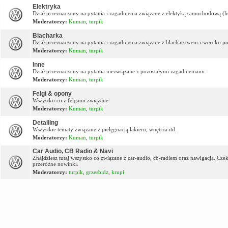
Elektryka
Dział przeznaczony na pytania i zagadnienia związane z elektyką samochodową (lic
Moderatorzy:
Kuman
,
turpik
Blacharka
Dział przeznaczony na pytania i zagadnienia związane z blacharstwem i szeroko p
Moderatorzy:
Kuman
,
turpik
Inne
Dział przeznaczony na pytania niezwiązane z pozostałymi zagadnieniami.
Moderatorzy:
Kuman
,
turpik
Felgi & opony
Wszystko co z felgami związane.
Moderatorzy:
Kuman
,
turpik
Detailing
Wszystkie tematy związane z pielęgnacją lakieru, wnętrza itd.
Moderatorzy:
Kuman
,
turpik
Car Audio, CB Radio & Navi
Znajdziesz tutaj wszystko co związane z car-audio, cb-radiem oraz nawigacją. Cz
przeróżne nowinki.
Moderatorzy:
turpik
,
grzesbidz
,
krupi