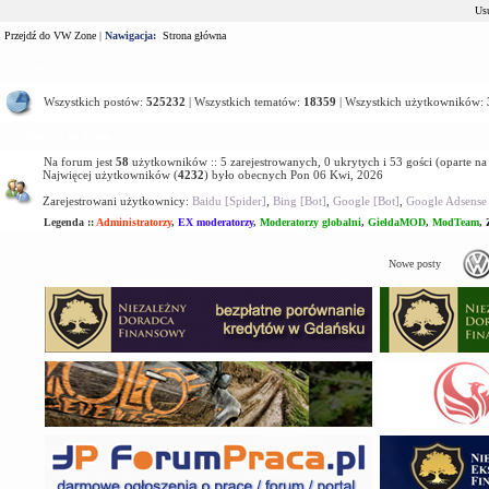
Usu
Przejdź do VW Zone
|
Nawigacja:
Strona główna
Statystyki
Wszystkich postów:
525232
| Wszystkich tematów:
18359
| Wszystkich użytkowników:
Kto jest na forum
Na forum jest
58
użytkowników :: 5 zarejestrowanych, 0 ukrytych i 53 gości (oparte n
Najwięcej użytkowników (
4232
) było obecnych Pon 06 Kwi, 2026
Zarejestrowani użytkownicy:
Baidu [Spider]
,
Bing [Bot]
,
Google [Bot]
,
Google Adsense 
Legenda ::
Administratorzy
,
EX moderatorzy
,
Moderatorzy globalni
,
GiełdaMOD
,
ModTeam
,
Nowe posty