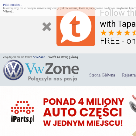
Pliki cookies...
Informujemy, że w naszym serwisie używamy plików cookie, które są zapisywane na dysku urządzenia końco
Follow th
Więcej...
with Tapa
FREE - on
Znajdujesz się na forum
VWZone
.
Powrót na stronę główną.
Strona Główna
Rejestra