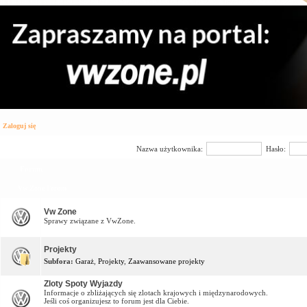
Zaloguj się
Nazwa użytkownika:
Hasło:
Forum
Vw Zone Forum
Vw Zone
Sprawy związane z VwZone.
Projekty
Subfora:
Garaż
,
Projekty
,
Zaawansowane projekty
Zloty Spoty Wyjazdy
Informacje o zbliżających się zlotach krajowych i międzynarodowych.
Jeśli coś organizujesz to forum jest dla Ciebie.