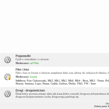
OFF Topic
Pogawędki
Czyli o wszystkim i o niczym.
Moderator:
saVWas
Film i foto
Film i foto to forum w którym znajdziesz linki oraz adresy do ciekawych filmów, f
Moderator:
loniek
Subfora:
Foto Ciekawostki
,
Mk5
,
Mk1
,
Mk2
,
Mk6
,
Mk4 - Bora
,
Mk3 - Vento
,
Po
Sharan
,
Santana
,
Lupo
,
Passat
,
Caddy
,
Garbus
,
Derby
,
VAG
,
VW - Inne
Drogi - drogownictwo
Dział który porusza tematy takie jak:trasa,dobre warunki drogowe,infrastruktur
drogowe,bezpieczeństwo ruchu drogowego,parkingi itp.
Obe
Zobacz posty 