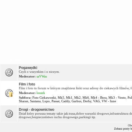
OFF Topic
Pogawędki
Czyli o wszystkim i o niczym.
Moderator:
saVWas
Film i foto
Film i foto to forum w którym znajdziesz linki oraz adresy do ciekawych filmów, f
Moderator:
loniek
Subfora:
Foto Ciekawostki
,
Mk5
,
Mk1
,
Mk2
,
Mk6
,
Mk4 - Bora
,
Mk3 - Vento
,
Po
Sharan
,
Santana
,
Lupo
,
Passat
,
Caddy
,
Garbus
,
Derby
,
VAG
,
VW - Inne
Drogi - drogownictwo
Dział który porusza tematy takie jak:trasa,dobre warunki drogowe,infrastruktur
drogowe,bezpieczeństwo ruchu drogowego,parkingi itp.
Obe
Zobacz posty 