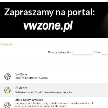
Zaloguj się
Nazwa użytkownika:
Hasło:
Forum
Vw Zone Forum
Vw Zone
Sprawy związane z VwZone.
Projekty
Subfora:
Garaż
,
Projekty
,
Zaawansowane projekty
Zloty Spoty Wyjazdy
Informacje o zbliżających się zlotach krajowych i międzynarodowych.
Jeśli coś organizujesz to forum jest dla Ciebie.