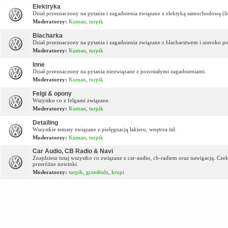
Elektryka
Dział przeznaczony na pytania i zagadnienia związane z elektyką samochodową (lic
Moderatorzy:
Kuman
,
turpik
Blacharka
Dział przeznaczony na pytania i zagadnienia związane z blacharstwem i szeroko p
Moderatorzy:
Kuman
,
turpik
Inne
Dział przeznaczony na pytania niezwiązane z pozostałymi zagadnieniami.
Moderatorzy:
Kuman
,
turpik
Felgi & opony
Wszystko co z felgami związane.
Moderatorzy:
Kuman
,
turpik
Detailing
Wszystkie tematy związane z pielęgnacją lakieru, wnętrza itd.
Moderatorzy:
Kuman
,
turpik
Car Audio, CB Radio & Navi
Znajdziesz tutaj wszystko co związane z car-audio, cb-radiem oraz nawigacją. Cz
przeróżne nowinki.
Moderatorzy:
turpik
,
grzesbidz
,
krupi