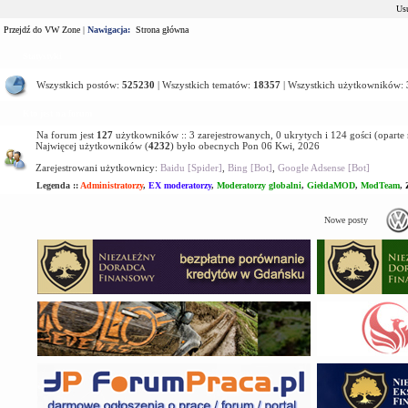
Usu
Przejdź do VW Zone
|
Nawigacja:
Strona główna
Statystyki
Wszystkich postów:
525230
| Wszystkich tematów:
18357
| Wszystkich użytkowników:
Kto jest na forum
Na forum jest
127
użytkowników :: 3 zarejestrowanych, 0 ukrytych i 124 gości (oparte
Najwięcej użytkowników (
4232
) było obecnych Pon 06 Kwi, 2026
Zarejestrowani użytkownicy:
Baidu [Spider]
,
Bing [Bot]
,
Google Adsense [Bot]
Legenda ::
Administratorzy
,
EX moderatorzy
,
Moderatorzy globalni
,
GiełdaMOD
,
ModTeam
,
Nowe posty