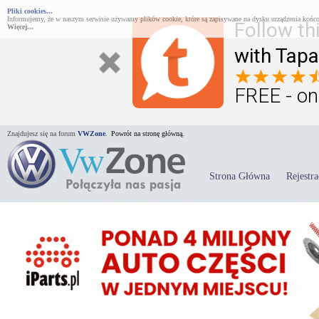
Pliki cookies...
Informujemy, że w naszym serwisie używamy plików cookie, które są zapisywane na dysku urządzenia końco
Follow th
Więcej...
with Tapa
FREE - on
Znajdujesz się na forum
VWZone
.
Powrót na stronę główną.
Strona Główna
Rejestra