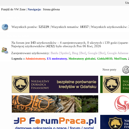
Usu
Przejdź do VW Zone
|
Nawigacja:
Strona główna
Statystyki
Wszystkich postów:
525229
| Wszystkich tematów:
18357
| Wszystkich użytkowników:
Kto jest na forum
Na forum jest
143
użytkowników :: 4 zarejestrowanych, 0 ukrytych i 139 gości (oparte
Najwięcej użytkowników (
4232
) było obecnych Pon 06 Kwi, 2026
Zarejestrowani użytkownicy:
Baidu [Spider]
,
Bing [Bot]
,
Google [Bot]
,
Google Adsense 
Legenda ::
Administratorzy
,
EX moderatorzy
,
Moderatorzy globalni
,
GiełdaMOD
,
ModTeam
,
Nowe posty