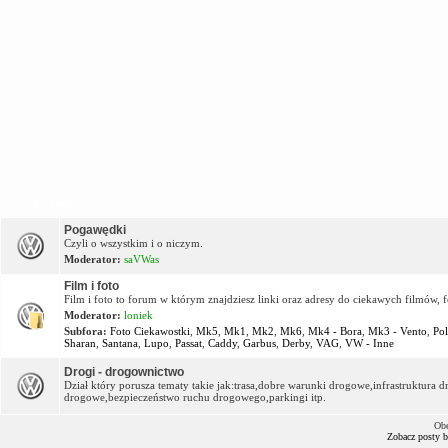
OFF Topic
Pogawędki
Czyli o wszystkim i o niczym.
Moderator:
saVWas
Film i foto
Film i foto to forum w którym znajdziesz linki oraz adresy do ciekawych filmów, f
Moderator:
loniek
Subfora:
Foto Ciekawostki
,
Mk5
,
Mk1
,
Mk2
,
Mk6
,
Mk4 - Bora
,
Mk3 - Vento
,
Po
Sharan
,
Santana
,
Lupo
,
Passat
,
Caddy
,
Garbus
,
Derby
,
VAG
,
VW - Inne
Drogi - drogownictwo
Dział który porusza tematy takie jak:trasa,dobre warunki drogowe,infrastruktur
drogowe,bezpieczeństwo ruchu drogowego,parkingi itp.
Obe
Zobacz posty 