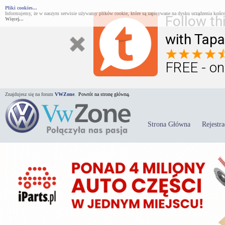
Pliki cookies...
Informujemy, że w naszym serwisie używamy plików cookie, które są zapisywane na dysku urządzenia końco
Follow th
Więcej...
with Tapa
FREE - on
Znajdujesz się na forum
VWZone
.
Powrót na stronę główną.
Strona Główna
Rejestra