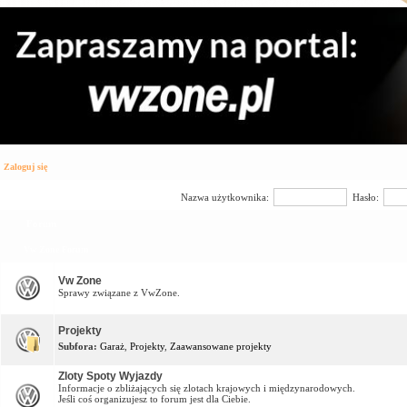
Zaloguj się
Nazwa użytkownika:
Hasło:
Forum
Vw Zone Forum
Vw Zone
Sprawy związane z VwZone.
Projekty
Subfora:
Garaż
,
Projekty
,
Zaawansowane projekty
Zloty Spoty Wyjazdy
Informacje o zbliżających się zlotach krajowych i międzynarodowych.
Jeśli coś organizujesz to forum jest dla Ciebie.