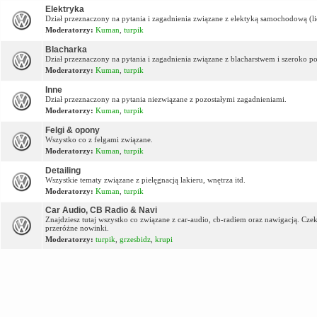
Elektryka
Dział przeznaczony na pytania i zagadnienia związane z elektyką samochodową (lic
Moderatorzy:
Kuman
,
turpik
Blacharka
Dział przeznaczony na pytania i zagadnienia związane z blacharstwem i szeroko p
Moderatorzy:
Kuman
,
turpik
Inne
Dział przeznaczony na pytania niezwiązane z pozostałymi zagadnieniami.
Moderatorzy:
Kuman
,
turpik
Felgi & opony
Wszystko co z felgami związane.
Moderatorzy:
Kuman
,
turpik
Detailing
Wszystkie tematy związane z pielęgnacją lakieru, wnętrza itd.
Moderatorzy:
Kuman
,
turpik
Car Audio, CB Radio & Navi
Znajdziesz tutaj wszystko co związane z car-audio, cb-radiem oraz nawigacją. Cz
przeróżne nowinki.
Moderatorzy:
turpik
,
grzesbidz
,
krupi