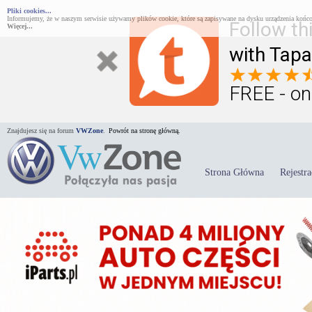
Pliki cookies...
Informujemy, że w naszym serwisie używamy plików cookie, które są zapisywane na dysku urządzenia końco
Follow th
Więcej...
with Tapa
FREE - on
Znajdujesz się na forum
VWZone
.
Powrót na stronę główną.
Strona Główna
Rejestra