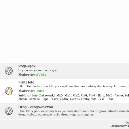
OFF Topic
Pogawędki
Czyli o wszystkim i o niczym.
Moderator:
saVWas
Film i foto
Film i foto to forum w którym znajdziesz linki oraz adresy do ciekawych filmów, f
Moderator:
loniek
Subfora:
Foto Ciekawostki
,
Mk5
,
Mk1
,
Mk2
,
Mk6
,
Mk4 - Bora
,
Mk3 - Vento
,
Po
Sharan
,
Santana
,
Lupo
,
Passat
,
Caddy
,
Garbus
,
Derby
,
VAG
,
VW - Inne
Drogi - drogownictwo
Dział który porusza tematy takie jak:trasa,dobre warunki drogowe,infrastruktur
drogowe,bezpieczeństwo ruchu drogowego,parkingi itp.
Ob
Zobacz posty 