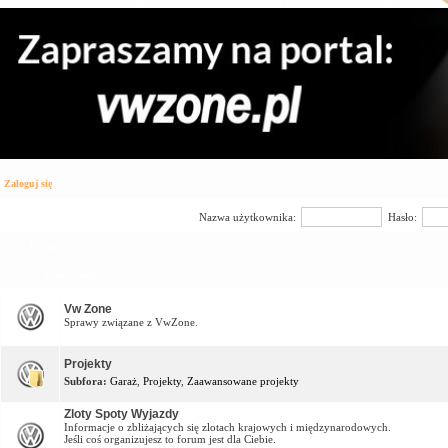
Zaloguj się
Nazwa użytkownika:
Hasło:
Forum
Vw Zone Forum
Vw Zone
Sprawy związane z VwZone.
Projekty
Subfora:
Garaż
,
Projekty
,
Zaawansowane projekty
Zloty Spoty Wyjazdy
Informacje o zbliżających się zlotach krajowych i międzynarodowych.
Jeśli coś organizujesz to forum jest dla Ciebie.