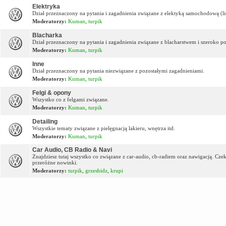
Elektryka
Dział przeznaczony na pytania i zagadnienia związane z elektyką samochodową (lic
Moderatorzy:
Kuman
,
turpik
Blacharka
Dział przeznaczony na pytania i zagadnienia związane z blacharstwem i szeroko p
Moderatorzy:
Kuman
,
turpik
Inne
Dział przeznaczony na pytania niezwiązane z pozostałymi zagadnieniami.
Moderatorzy:
Kuman
,
turpik
Felgi & opony
Wszystko co z felgami związane.
Moderatorzy:
Kuman
,
turpik
Detailing
Wszystkie tematy związane z pielęgnacją lakieru, wnętrza itd.
Moderatorzy:
Kuman
,
turpik
Car Audio, CB Radio & Navi
Znajdziesz tutaj wszystko co związane z car-audio, cb-radiem oraz nawigacją. Cz
przeróżne nowinki.
Moderatorzy:
turpik
,
grzesbidz
,
krupi