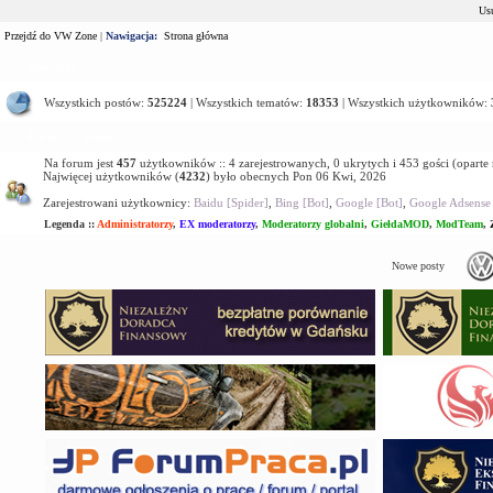
Usu
Przejdź do VW Zone
|
Nawigacja:
Strona główna
Statystyki
Wszystkich postów:
525224
| Wszystkich tematów:
18353
| Wszystkich użytkowników:
Kto jest na forum
Na forum jest
457
użytkowników :: 4 zarejestrowanych, 0 ukrytych i 453 gości (oparte
Najwięcej użytkowników (
4232
) było obecnych Pon 06 Kwi, 2026
Zarejestrowani użytkownicy:
Baidu [Spider]
,
Bing [Bot]
,
Google [Bot]
,
Google Adsense 
Legenda ::
Administratorzy
,
EX moderatorzy
,
Moderatorzy globalni
,
GiełdaMOD
,
ModTeam
,
Nowe posty