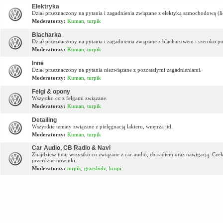
Elektryka
Dział przeznaczony na pytania i zagadnienia związane z elektyką samochodową (lic
Moderatorzy:
Kuman
,
turpik
Blacharka
Dział przeznaczony na pytania i zagadnienia związane z blacharstwem i szeroko p
Moderatorzy:
Kuman
,
turpik
Inne
Dział przeznaczony na pytania niezwiązane z pozostałymi zagadnieniami.
Moderatorzy:
Kuman
,
turpik
Felgi & opony
Wszystko co z felgami związane.
Moderatorzy:
Kuman
,
turpik
Detailing
Wszystkie tematy związane z pielęgnacją lakieru, wnętrza itd.
Moderatorzy:
Kuman
,
turpik
Car Audio, CB Radio & Navi
Znajdziesz tutaj wszystko co związane z car-audio, cb-radiem oraz nawigacją. Cz
przeróżne nowinki.
Moderatorzy:
turpik
,
grzesbidz
,
krupi