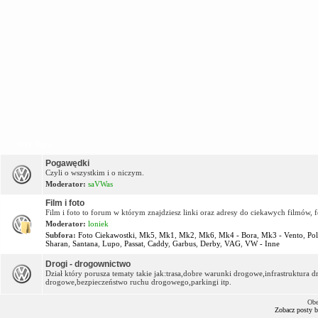
OFF Topic
Pogawędki
Czyli o wszystkim i o niczym.
Moderator:
saVWas
Film i foto
Film i foto to forum w którym znajdziesz linki oraz adresy do ciekawych filmów, f
Moderator:
loniek
Subfora:
Foto Ciekawostki
,
Mk5
,
Mk1
,
Mk2
,
Mk6
,
Mk4 - Bora
,
Mk3 - Vento
,
Po
Sharan
,
Santana
,
Lupo
,
Passat
,
Caddy
,
Garbus
,
Derby
,
VAG
,
VW - Inne
Drogi - drogownictwo
Dział który porusza tematy takie jak:trasa,dobre warunki drogowe,infrastruktur
drogowe,bezpieczeństwo ruchu drogowego,parkingi itp.
Obe
Zobacz posty 