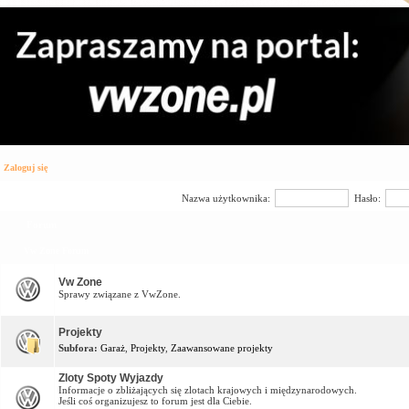
Zaloguj się
Nazwa użytkownika:
Hasło:
Forum
Vw Zone Forum
Vw Zone
Sprawy związane z VwZone.
Projekty
Subfora:
Garaż
,
Projekty
,
Zaawansowane projekty
Zloty Spoty Wyjazdy
Informacje o zbliżających się zlotach krajowych i międzynarodowych.
Jeśli coś organizujesz to forum jest dla Ciebie.