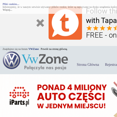
Pliki cookies...
Informujemy, że w naszym serwisie używamy plików cookie, które są zapisywane na dysku urządzenia końco
Follow th
Więcej...
with Tapa
FREE - on
Znajdujesz się na forum
VWZone
.
Powrót na stronę główną.
Strona Główna
Rejestra