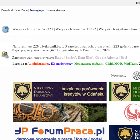
Usu
Przejdź do VW Zone
|
Nawigacja:
Strona główna
Statystyki
Wszystkich postów:
525221
| Wszystkich tematów:
18352
| Wszystkich użytkowników:
Kto jest na forum
Na forum jest
226
użytkowników :: 3 zarejestrowanych, 0 ukrytych i 223 gości (oparte
Najwięcej użytkowników (
4232
) było obecnych Pon 06 Kwi, 2026
Zarejestrowani użytkownicy:
Baidu [Spider]
,
Bing [Bot]
,
Google Adsense [Bot]
Legenda ::
Administratorzy
,
EX moderatorzy
,
Moderatorzy globalni
,
GiełdaMOD
,
ModTeam
,
Nowe posty