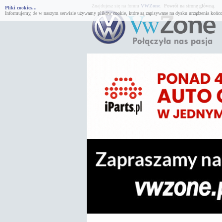
Znajdujesz się na forum
VWZone
.
Powrót na stronę główną.
Pliki cookies...
Informujemy, że w naszym serwisie używamy plików cookie, które są zapisywane na dysku urządzenia końco