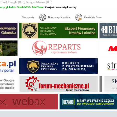
 [Bot]
,
Google [Bot]
,
Google Adsense [Bot]
orzy globalni
,
GiełdaMOD
,
ModTeam
,
Zarejestrowani użytkownicy
Nowe posty
Brak nowych postów
Zamknięte forum