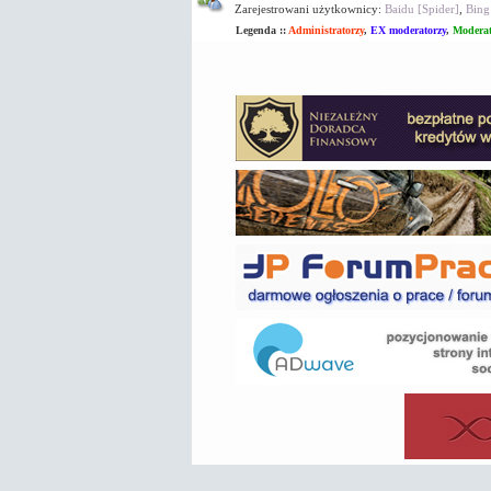
Zarejestrowani użytkownicy:
Baidu [Spider]
,
Bing
Legenda ::
Administratorzy
,
EX moderatorzy
,
Moderat