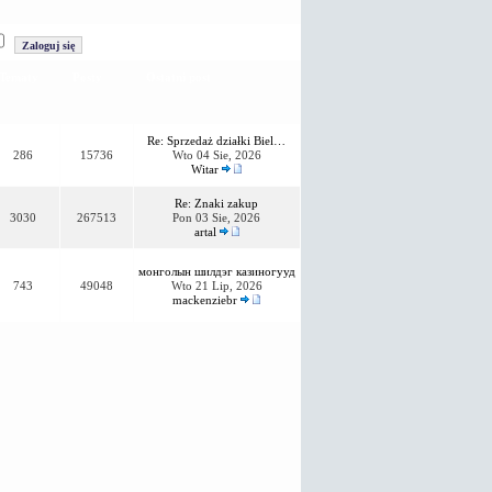
Tematy
Posty
Ostatni post
Re: Sprzedaż działki Biel…
286
15736
Wto 04 Sie, 2026
Witar
Re: Znaki zakup
3030
267513
Pon 03 Sie, 2026
artal
монголын шилдэг казиногууд
743
49048
Wto 21 Lip, 2026
mackenziebr