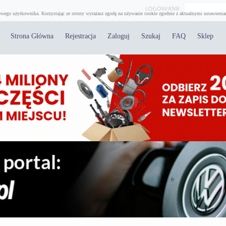
wego użytkownika. Korzystając ze strony wyrażasz zgodę na używanie cookie zgodnie z aktualnymi ustawienia
Strona Główna
Rejestracja
Zaloguj
Szukaj
FAQ
Sklep