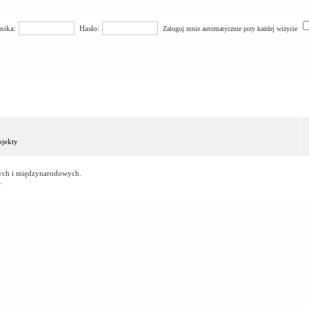
nika:
Hasło:
Zaloguj mnie automatycznie przy każdej wizycie
jekty
owych i międzynarodowych.
.