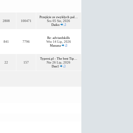
Przejście ze zwykłych pal…
2808
100471
Śro 05 Sie, 2026
Daiko
Re: advisedskills
841
7796
Wto 14 Lip, 2026
Manana
Typersi.pl - The best Tip…
22
157
Nie 26 Lip, 2026
Dan1