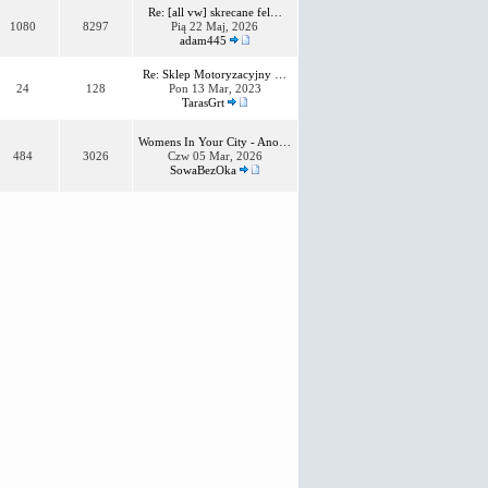
Re: [all vw] skrecane fel…
1080
8297
Pią 22 Maj, 2026
adam445
Re: Sklep Motoryzacyjny …
24
128
Pon 13 Mar, 2023
TarasGrt
Womens In Your City - Ano…
484
3026
Czw 05 Mar, 2026
SowaBezOka