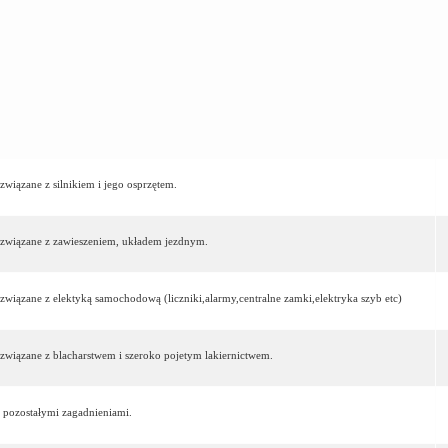
związane z silnikiem i jego osprzętem.
a związane z zawieszeniem, układem jezdnym.
 związane z elektyką samochodową (liczniki,alarmy,centralne zamki,elektryka szyb etc)
 związane z blacharstwem i szeroko pojetym lakiernictwem.
 pozostałymi zagadnieniami.