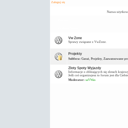
Zaloguj się
Nazwa użytkow
Forum
Vw Zone Forum
Vw Zone
Sprawy związane z VwZone.
Projekty
Subfora:
Garaż
,
Projekty
,
Zaawansowane pro
Zloty Spoty Wyjazdy
Informacje o zbliżających się zlotach kraj
Jeśli coś organizujesz to forum jest dla Ciebie
Moderator:
saVWas