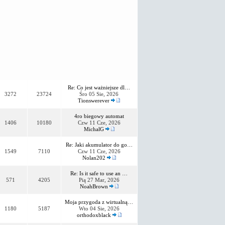
Re: Co jest ważniejsze dl…
3272
23724
Śro 05 Sie, 2026
Tionswerever
4ro biegowy automat
1406
10180
Czw 11 Cze, 2026
MichalG
Re: Jaki akumulator do go…
1549
7110
Czw 11 Cze, 2026
Nolan202
Re: Is it safe to use an …
571
4205
Pią 27 Mar, 2026
NoahBrown
Moja przygoda z wirtualną…
1180
5187
Wto 04 Sie, 2026
orthodoxblack