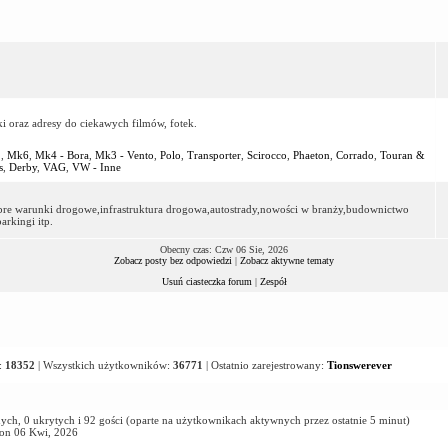
ki oraz adresy do ciekawych filmów, fotek.
2
,
Mk6
,
Mk4 - Bora
,
Mk3 - Vento
,
Polo
,
Transporter
,
Scirocco
,
Phaeton
,
Corrado
,
Touran &
s
,
Derby
,
VAG
,
VW - Inne
dobre warunki drogowe,infrastruktura drogowa,autostrady,nowości w branży,budownictwo
rkingi itp.
Obecny czas: Czw 06 Sie, 2026
Zobacz posty bez odpowiedzi
|
Zobacz aktywne tematy
Usuń ciasteczka forum
|
Zespół
:
18352
| Wszystkich użytkowników:
36771
| Ostatnio zarejestrowany:
Tionswerever
ych, 0 ukrytych i 92 gości (oparte na użytkownikach aktywnych przez ostatnie 5 minut)
Pon 06 Kwi, 2026