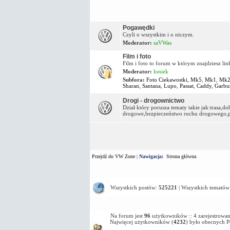
OFF Topic
Pogawędki
Czyli o wszystkim i o niczym.
Moderator:
saVWas
Film i foto
Film i foto to forum w którym znajdziesz lin
Moderator:
loniek
Subfora:
Foto Ciekawostki
,
Mk5
,
Mk1
,
Mk
Sharan
,
Santana
,
Lupo
,
Passat
,
Caddy
,
Garbu
Drogi - drogownictwo
Dział który porusza tematy takie jak:trasa,
drogowe,bezpieczeństwo ruchu drogowego,pa
Przejdź do VW Zone
|
Nawigacja:
Strona główna
Statystyki
Wszystkich postów:
525221
| Wszystkich tematów
Kto jest na forum
Na forum jest
96
użytkowników :: 4 zarejestrowan
Najwięcej użytkowników (
4232
) było obecnych 