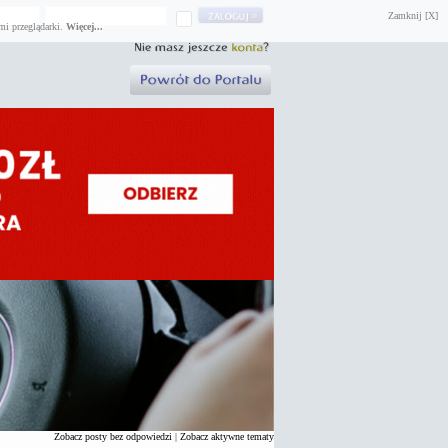
Zamknij [X]
mi przeglądarki.
Więcej...
Zobacz posty bez odpowiedzi
|
Zobacz aktywne tematy