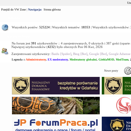
Usu
Przejdź do VW Zone
|
Nawigacja:
Strona główna
Statystyki
Wszystkich postów:
525224
| Wszystkich tematów:
18353
| Wszystkich użytkowników:
Kto jest na forum
Na forum jest
391
użytkowników :: 4 zarejestrowanych, 0 ukrytych i 387 gości (oparte
Najwięcej użytkowników (
4232
) było obecnych Pon 06 Kwi, 2026
Zarejestrowani użytkownicy:
Baidu [Spider]
,
Bing [Bot]
,
Google [Bot]
,
Google Adsense 
Legenda ::
Administratorzy
,
EX moderatorzy
,
Moderatorzy globalni
,
GiełdaMOD
,
ModTeam
,
Nowe posty