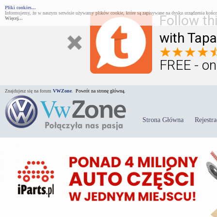
Pliki cookies...
Informujemy, że w naszym serwisie używamy plików cookie, które są zapisywane na dysku urządzenia końco
Follow th
Więcej...
with Tapa
FREE - on
Znajdujesz się na forum
VWZone
.
Powrót na stronę główną.
Strona Główna
Rejestra