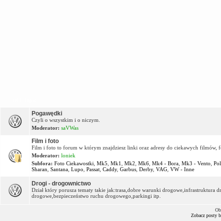
OFF Topic
Pogawędki
Czyli o wszystkim i o niczym.
Moderator:
saVWas
Film i foto
Film i foto to forum w którym znajdziesz linki oraz adresy do ciekawych filmów, f
Moderator:
loniek
Subfora:
Foto Ciekawostki
,
Mk5
,
Mk1
,
Mk2
,
Mk6
,
Mk4 - Bora
,
Mk3 - Vento
,
Po
Sharan
,
Santana
,
Lupo
,
Passat
,
Caddy
,
Garbus
,
Derby
,
VAG
,
VW - Inne
Drogi - drogownictwo
Dział który porusza tematy takie jak:trasa,dobre warunki drogowe,infrastruktur
drogowe,bezpieczeństwo ruchu drogowego,parkingi itp.
Ob
Zobacz posty 