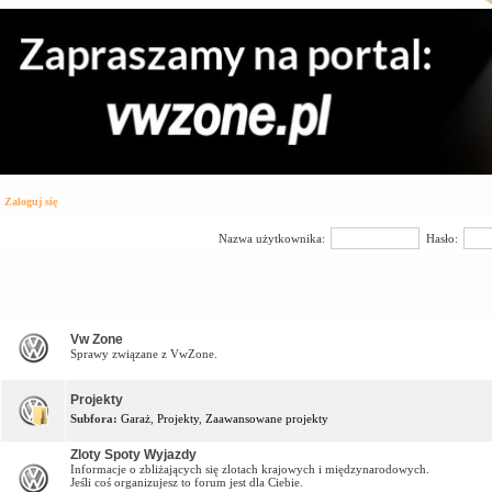
Zaloguj się
Nazwa użytkownika:
Hasło:
Forum
Vw Zone Forum
Vw Zone
Sprawy związane z VwZone.
Projekty
Subfora:
Garaż
,
Projekty
,
Zaawansowane projekty
Zloty Spoty Wyjazdy
Informacje o zbliżających się zlotach krajowych i międzynarodowych.
Jeśli coś organizujesz to forum jest dla Ciebie.