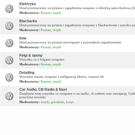
Elektryka
Dział przeznaczony na pytania i zagadnienia związane z elektyką samochodową (lic
Moderatorzy:
Kuman
,
turpik
Blacharka
Dział przeznaczony na pytania i zagadnienia związane z blacharstwem i szeroko p
Moderatorzy:
Kuman
,
turpik
Inne
Dział przeznaczony na pytania niezwiązane z pozostałymi zagadnieniami.
Moderatorzy:
Kuman
,
turpik
Felgi & opony
Wszystko co z felgami związane.
Moderatorzy:
Kuman
,
turpik
Detailing
Wszystkie tematy związane z pielęgnacją lakieru, wnętrza itd.
Moderatorzy:
Kuman
,
turpik
Car Audio, CB Radio & Navi
Znajdziesz tutaj wszystko co związane z car-audio, cb-radiem oraz nawigacją. Cz
przeróżne nowinki.
Moderatorzy:
turpik
,
grzesbidz
,
krupi