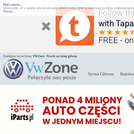
Pliki cookies...
Informujemy, że w naszym serwisie używamy plików cookie, które są zapisywane na dysku urządzenia końco
Follow th
Więcej...
with Tapa
FREE - on
Znajdujesz się na forum
VWZone
.
Powrót na stronę główną.
Strona Główna
Rejestra