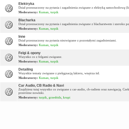
Elektryka
Dział przeznaczony na pytania i zagadnienia związane z elektyką samochodową (lic
Moderatorzy:
Kuman
,
turpik
Blacharka
Dział przeznaczony na pytania i zagadnienia związane z blacharstwem i szeroko p
Moderatorzy:
Kuman
,
turpik
Inne
Dział przeznaczony na pytania niezwiązane z pozostałymi zagadnieniami.
Moderatorzy:
Kuman
,
turpik
Felgi & opony
Wszystko co z felgami związane.
Moderatorzy:
Kuman
,
turpik
Detailing
Wszystkie tematy związane z pielęgnacją lakieru, wnętrza itd.
Moderatorzy:
Kuman
,
turpik
Car Audio, CB Radio & Navi
Znajdziesz tutaj wszystko co związane z car-audio, cb-radiem oraz nawigacją. Cz
przeróżne nowinki.
Moderatorzy:
turpik
,
grzesbidz
,
krupi