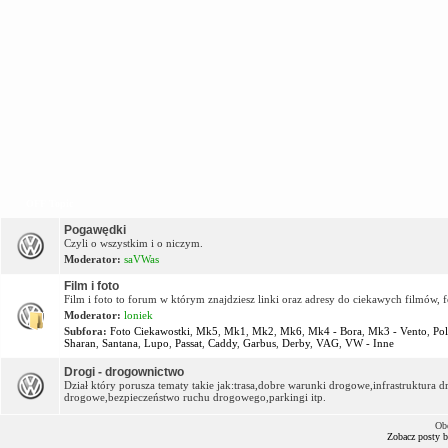
OFF Topic
Pogawędki
Czyli o wszystkim i o niczym.
Moderator:
saVWas
Film i foto
Film i foto to forum w którym znajdziesz linki oraz adresy do ciekawych filmów, f
Moderator:
loniek
Subfora:
Foto Ciekawostki
,
Mk5
,
Mk1
,
Mk2
,
Mk6
,
Mk4 - Bora
,
Mk3 - Vento
,
Po
Sharan
,
Santana
,
Lupo
,
Passat
,
Caddy
,
Garbus
,
Derby
,
VAG
,
VW - Inne
Drogi - drogownictwo
Dział który porusza tematy takie jak:trasa,dobre warunki drogowe,infrastruktur
drogowe,bezpieczeństwo ruchu drogowego,parkingi itp.
Ob
Zobacz posty 