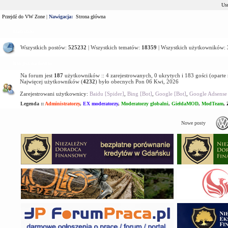
Usu
Przejdź do VW Zone
|
Nawigacja:
Strona główna
Statystyki
Wszystkich postów:
525232
| Wszystkich tematów:
18359
| Wszystkich użytkowników:
Kto jest na forum
Na forum jest
187
użytkowników :: 4 zarejestrowanych, 0 ukrytych i 183 gości (oparte
Najwięcej użytkowników (
4232
) było obecnych Pon 06 Kwi, 2026
Zarejestrowani użytkownicy:
Baidu [Spider]
,
Bing [Bot]
,
Google [Bot]
,
Google Adsense 
Legenda ::
Administratorzy
,
EX moderatorzy
,
Moderatorzy globalni
,
GiełdaMOD
,
ModTeam
,
Nowe posty