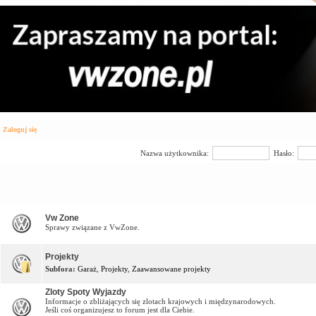
Zaloguj się
Nazwa użytkownika:
Hasło:
Forum
Vw Zone Forum
Vw Zone
Sprawy związane z VwZone.
Projekty
Subfora:
Garaż
,
Projekty
,
Zaawansowane projekty
Zloty Spoty Wyjazdy
Informacje o zbliżających się zlotach krajowych i międzynarodowych.
Jeśli coś organizujesz to forum jest dla Ciebie.