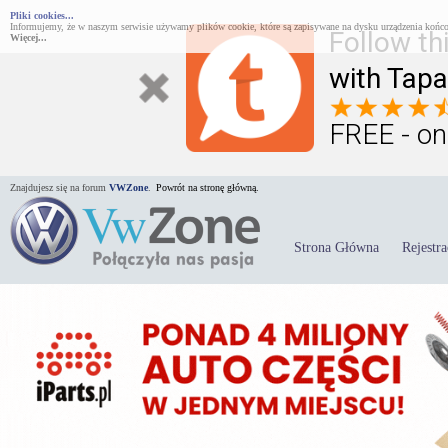
Pliki cookies...
Informujemy, że w naszym serwisie używamy plików cookie, które są zapisywane na dysku urządzenia końco
Follow th
Więcej...
with Tapa
FREE - on
Znajdujesz się na forum
VWZone
.
Powrót na stronę główną.
Strona Główna
Rejestra