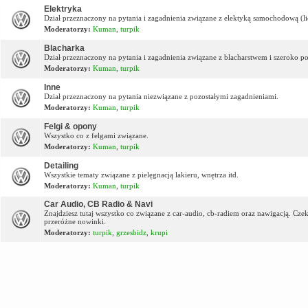
Elektryka
Dział przeznaczony na pytania i zagadnienia związane z elektyką samochodową (lic
Moderatorzy:
Kuman
,
turpik
Blacharka
Dział przeznaczony na pytania i zagadnienia związane z blacharstwem i szeroko p
Moderatorzy:
Kuman
,
turpik
Inne
Dział przeznaczony na pytania niezwiązane z pozostałymi zagadnieniami.
Moderatorzy:
Kuman
,
turpik
Felgi & opony
Wszystko co z felgami związane.
Moderatorzy:
Kuman
,
turpik
Detailing
Wszystkie tematy związane z pielęgnacją lakieru, wnętrza itd.
Moderatorzy:
Kuman
,
turpik
Car Audio, CB Radio & Navi
Znajdziesz tutaj wszystko co związane z car-audio, cb-radiem oraz nawigacją. Cz
przeróżne nowinki.
Moderatorzy:
turpik
,
grzesbidz
,
krupi