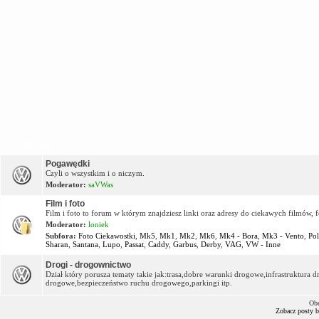
OFF Topic
Pogawędki
Czyli o wszystkim i o niczym.
Moderator:
saVWas
Film i foto
Film i foto to forum w którym znajdziesz linki oraz adresy do ciekawych filmów, f
Moderator:
loniek
Subfora:
Foto Ciekawostki
,
Mk5
,
Mk1
,
Mk2
,
Mk6
,
Mk4 - Bora
,
Mk3 - Vento
,
Po
Sharan
,
Santana
,
Lupo
,
Passat
,
Caddy
,
Garbus
,
Derby
,
VAG
,
VW - Inne
Drogi - drogownictwo
Dział który porusza tematy takie jak:trasa,dobre warunki drogowe,infrastruktur
drogowe,bezpieczeństwo ruchu drogowego,parkingi itp.
Obe
Zobacz posty 