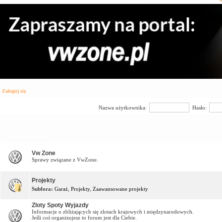
Zaloguj się
Nazwa użytkownika:
Hasło:
Forum
Vw Zone Forum
Vw Zone
Sprawy związane z VwZone.
Projekty
Subfora:
Garaż
,
Projekty
,
Zaawansowane projekty
Zloty Spoty Wyjazdy
Informacje o zbliżających się zlotach krajowych i międzynarodowych.
Jeśli coś organizujesz to forum jest dla Ciebie.