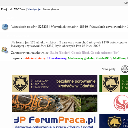
Usu
Przejdź do VW Zone
|
Nawigacja:
Strona główna
Statystyki
Wszystkich postów:
525233
| Wszystkich tematów:
18360
| Wszystkich użytkowników:
Kto jest na forum
Na forum jest
173
użytkowników :: 3 zarejestrowanych, 0 ukrytych i 170 gości (oparte
Najwięcej użytkowników (
4232
) było obecnych Pon 06 Kwi, 2026
Zarejestrowani użytkownicy:
Baidu [Spider]
,
Google [Bot]
,
Google Adsense [Bot]
Legenda ::
Administratorzy
,
EX moderatorzy
,
Moderatorzy globalni
,
GiełdaMOD
,
ModTeam
,
Nowe posty