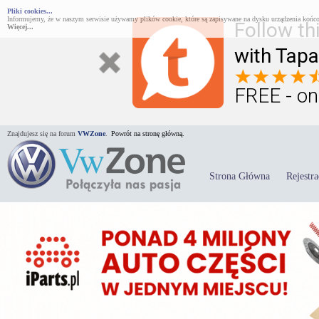
Pliki cookies...
Informujemy, że w naszym serwisie używamy plików cookie, które są zapisywane na dysku urządzenia końco
Follow th
Więcej...
with Tapa
FREE - on
Znajdujesz się na forum
VWZone
.
Powrót na stronę główną.
Strona Główna
Rejestra