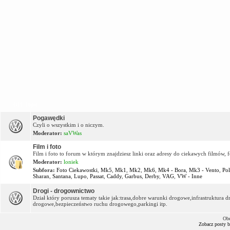
OFF Topic
Pogawędki
Czyli o wszystkim i o niczym.
Moderator:
saVWas
Film i foto
Film i foto to forum w którym znajdziesz linki oraz adresy do ciekawych filmów, f
Moderator:
loniek
Subfora:
Foto Ciekawostki
,
Mk5
,
Mk1
,
Mk2
,
Mk6
,
Mk4 - Bora
,
Mk3 - Vento
,
Po
Sharan
,
Santana
,
Lupo
,
Passat
,
Caddy
,
Garbus
,
Derby
,
VAG
,
VW - Inne
Drogi - drogownictwo
Dział który porusza tematy takie jak:trasa,dobre warunki drogowe,infrastruktur
drogowe,bezpieczeństwo ruchu drogowego,parkingi itp.
Obe
Zobacz posty 