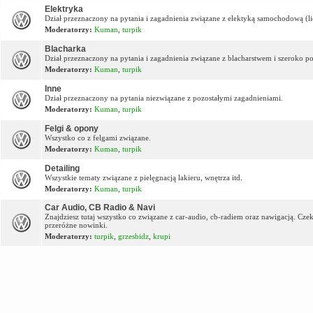
Elektryka
Dział przeznaczony na pytania i zagadnienia związane z elektyką samochodową (lic
Moderatorzy:
Kuman
,
turpik
Blacharka
Dział przeznaczony na pytania i zagadnienia związane z blacharstwem i szeroko p
Moderatorzy:
Kuman
,
turpik
Inne
Dział przeznaczony na pytania niezwiązane z pozostałymi zagadnieniami.
Moderatorzy:
Kuman
,
turpik
Felgi & opony
Wszystko co z felgami związane.
Moderatorzy:
Kuman
,
turpik
Detailing
Wszystkie tematy związane z pielęgnacją lakieru, wnętrza itd.
Moderatorzy:
Kuman
,
turpik
Car Audio, CB Radio & Navi
Znajdziesz tutaj wszystko co związane z car-audio, cb-radiem oraz nawigacją. Cz
przeróżne nowinki.
Moderatorzy:
turpik
,
grzesbidz
,
krupi