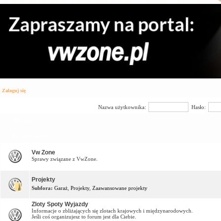
Zaloguj się
Nazwa użytkownika:
Hasło:
Forum
Vw Zone Forum
Vw Zone
Sprawy związane z VwZone.
Projekty
Subfora:
Garaż
,
Projekty
,
Zaawansowane projekty
Zloty Spoty Wyjazdy
Informacje o zbliżających się zlotach krajowych i międzynarodowych.
Jeśli coś organizujesz to forum jest dla Ciebie.