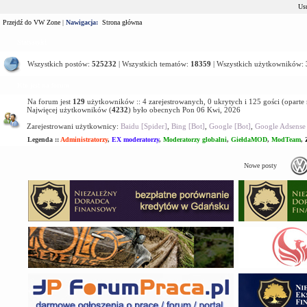
Usu
Przejdź do VW Zone
|
Nawigacja:
Strona główna
Statystyki
Wszystkich postów:
525232
| Wszystkich tematów:
18359
| Wszystkich użytkowników:
Kto jest na forum
Na forum jest
129
użytkowników :: 4 zarejestrowanych, 0 ukrytych i 125 gości (oparte
Najwięcej użytkowników (
4232
) było obecnych Pon 06 Kwi, 2026
Zarejestrowani użytkownicy:
Baidu [Spider]
,
Bing [Bot]
,
Google [Bot]
,
Google Adsense 
Legenda ::
Administratorzy
,
EX moderatorzy
,
Moderatorzy globalni
,
GiełdaMOD
,
ModTeam
,
Nowe posty