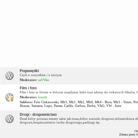
OFF Topic
Pogawędki
Czyli o wszystkim i o niczym.
Moderator:
saVWas
Film i foto
Film i foto to forum w którym znajdziesz linki oraz adresy do ciekawych filmów, f
Moderator:
loniek
Subfora:
Foto Ciekawostki
,
Mk5
,
Mk1
,
Mk2
,
Mk6
,
Mk4 - Bora
,
Mk3 - Vento
,
Po
Sharan
,
Santana
,
Lupo
,
Passat
,
Caddy
,
Garbus
,
Derby
,
VAG
,
VW - Inne
Drogi - drogownictwo
Dział który porusza tematy takie jak:trasa,dobre warunki drogowe,infrastruktur
drogowe,bezpieczeństwo ruchu drogowego,parkingi itp.
Ob
Zobacz posty 