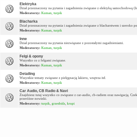
Elektryka
Dział przeznaczony na pytania i zagadnienia związane z elektyką samochodową (lic
Moderatorzy:
Kuman
,
turpik
Blacharka
Dział przeznaczony na pytania i zagadnienia związane z blacharstwem i szeroko p
Moderatorzy:
Kuman
,
turpik
Inne
Dział przeznaczony na pytania niezwiązane z pozostałymi zagadnieniami.
Moderatorzy:
Kuman
,
turpik
Felgi & opony
Wszystko co z felgami związane.
Moderatorzy:
Kuman
,
turpik
Detailing
Wszystkie tematy związane z pielęgnacją lakieru, wnętrza itd.
Moderatorzy:
Kuman
,
turpik
Car Audio, CB Radio & Navi
Znajdziesz tutaj wszystko co związane z car-audio, cb-radiem oraz nawigacją. Cz
przeróżne nowinki.
Moderatorzy:
turpik
,
grzesbidz
,
krupi