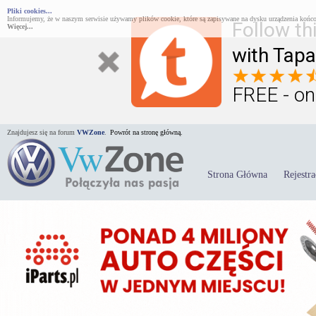
Pliki cookies...
Informujemy, że w naszym serwisie używamy plików cookie, które są zapisywane na dysku urządzenia końco
Follow th
Więcej...
with Tapa
FREE - on
Znajdujesz się na forum
VWZone
.
Powrót na stronę główną.
Strona Główna
Rejestra