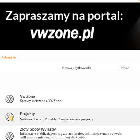
Zaloguj się
Nazwa użytkownika:
Hasło:
Forum
Vw Zone Forum
Vw Zone
Sprawy związane z VwZone.
Projekty
Subfora:
Garaż
,
Projekty
,
Zaawansowane projekty
Zloty Spoty Wyjazdy
Informacje o zbliżających się zlotach krajowych i międzynarodowych.
Jeśli coś organizujesz to forum jest dla Ciebie.