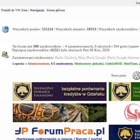
Usu
Przejdź do VW Zone
|
Nawigacja:
Strona główna
Statystyki
Wszystkich postów:
525224
| Wszystkich tematów:
18353
| Wszystkich użytkowników:
Kto jest na forum
Na forum jest
308
użytkowników :: 4 zarejestrowanych, 0 ukrytych i 304 gości (oparte
Najwięcej użytkowników (
4232
) było obecnych Pon 06 Kwi, 2026
Zarejestrowani użytkownicy:
Baidu [Spider]
,
Bing [Bot]
,
Google [Bot]
,
Google Adsense 
Legenda ::
Administratorzy
,
EX moderatorzy
,
Moderatorzy globalni
,
GiełdaMOD
,
ModTeam
,
Nowe posty