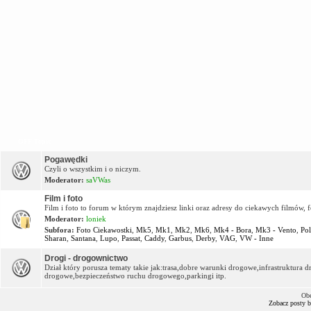
OFF Topic
Pogawędki
Czyli o wszystkim i o niczym.
Moderator:
saVWas
Film i foto
Film i foto to forum w którym znajdziesz linki oraz adresy do ciekawych filmów, f
Moderator:
loniek
Subfora:
Foto Ciekawostki
,
Mk5
,
Mk1
,
Mk2
,
Mk6
,
Mk4 - Bora
,
Mk3 - Vento
,
Po
Sharan
,
Santana
,
Lupo
,
Passat
,
Caddy
,
Garbus
,
Derby
,
VAG
,
VW - Inne
Drogi - drogownictwo
Dział który porusza tematy takie jak:trasa,dobre warunki drogowe,infrastruktur
drogowe,bezpieczeństwo ruchu drogowego,parkingi itp.
Obe
Zobacz posty 