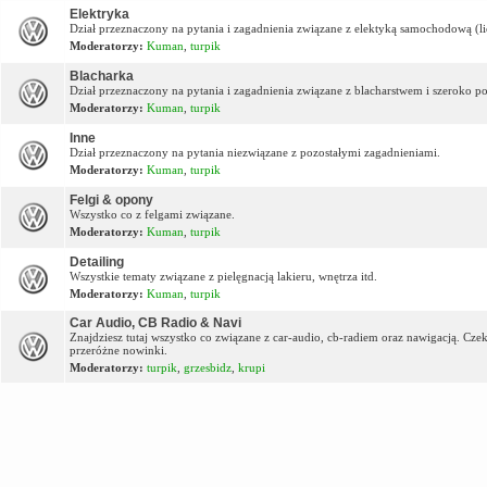
Elektryka
Dział przeznaczony na pytania i zagadnienia związane z elektyką samochodową (lic
Moderatorzy:
Kuman
,
turpik
Blacharka
Dział przeznaczony na pytania i zagadnienia związane z blacharstwem i szeroko p
Moderatorzy:
Kuman
,
turpik
Inne
Dział przeznaczony na pytania niezwiązane z pozostałymi zagadnieniami.
Moderatorzy:
Kuman
,
turpik
Felgi & opony
Wszystko co z felgami związane.
Moderatorzy:
Kuman
,
turpik
Detailing
Wszystkie tematy związane z pielęgnacją lakieru, wnętrza itd.
Moderatorzy:
Kuman
,
turpik
Car Audio, CB Radio & Navi
Znajdziesz tutaj wszystko co związane z car-audio, cb-radiem oraz nawigacją. Cz
przeróżne nowinki.
Moderatorzy:
turpik
,
grzesbidz
,
krupi