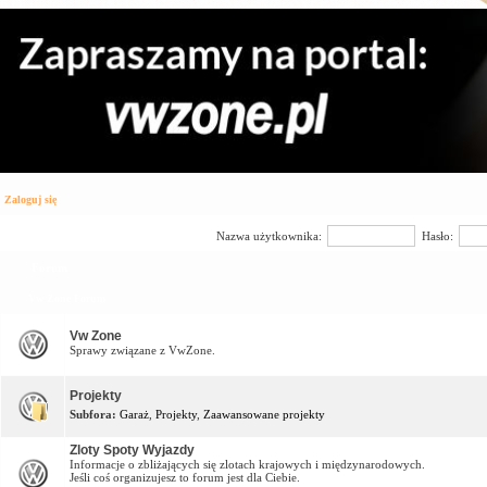
Zaloguj się
Nazwa użytkownika:
Hasło:
Forum
Vw Zone Forum
Vw Zone
Sprawy związane z VwZone.
Projekty
Subfora:
Garaż
,
Projekty
,
Zaawansowane projekty
Zloty Spoty Wyjazdy
Informacje o zbliżających się zlotach krajowych i międzynarodowych.
Jeśli coś organizujesz to forum jest dla Ciebie.