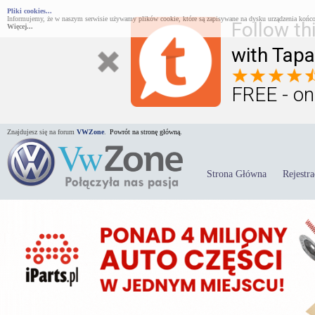
Pliki cookies...
Informujemy, że w naszym serwisie używamy plików cookie, które są zapisywane na dysku urządzenia końco
Follow th
Więcej...
with Tapa
FREE - on
Znajdujesz się na forum
VWZone
.
Powrót na stronę główną.
Strona Główna
Rejestra