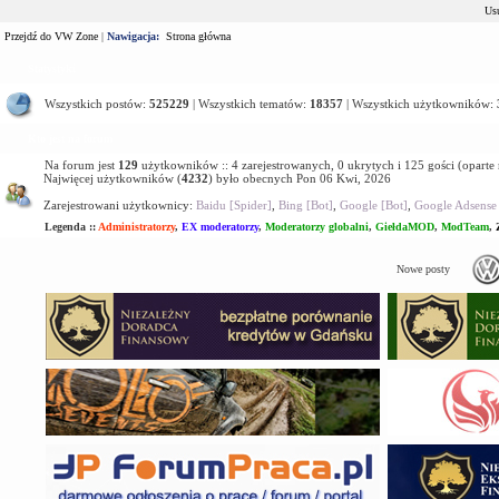
Usu
Przejdź do VW Zone
|
Nawigacja:
Strona główna
Statystyki
Wszystkich postów:
525229
| Wszystkich tematów:
18357
| Wszystkich użytkowników:
Kto jest na forum
Na forum jest
129
użytkowników :: 4 zarejestrowanych, 0 ukrytych i 125 gości (oparte
Najwięcej użytkowników (
4232
) było obecnych Pon 06 Kwi, 2026
Zarejestrowani użytkownicy:
Baidu [Spider]
,
Bing [Bot]
,
Google [Bot]
,
Google Adsense 
Legenda ::
Administratorzy
,
EX moderatorzy
,
Moderatorzy globalni
,
GiełdaMOD
,
ModTeam
,
Nowe posty