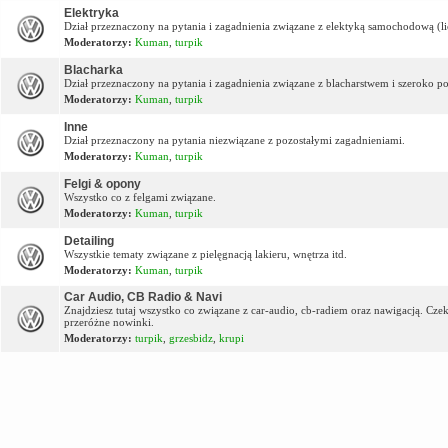
Elektryka
Dział przeznaczony na pytania i zagadnienia związane z elektyką samochodową (lic
Moderatorzy:
Kuman
,
turpik
Blacharka
Dział przeznaczony na pytania i zagadnienia związane z blacharstwem i szeroko p
Moderatorzy:
Kuman
,
turpik
Inne
Dział przeznaczony na pytania niezwiązane z pozostałymi zagadnieniami.
Moderatorzy:
Kuman
,
turpik
Felgi & opony
Wszystko co z felgami związane.
Moderatorzy:
Kuman
,
turpik
Detailing
Wszystkie tematy związane z pielęgnacją lakieru, wnętrza itd.
Moderatorzy:
Kuman
,
turpik
Car Audio, CB Radio & Navi
Znajdziesz tutaj wszystko co związane z car-audio, cb-radiem oraz nawigacją. Cz
przeróżne nowinki.
Moderatorzy:
turpik
,
grzesbidz
,
krupi