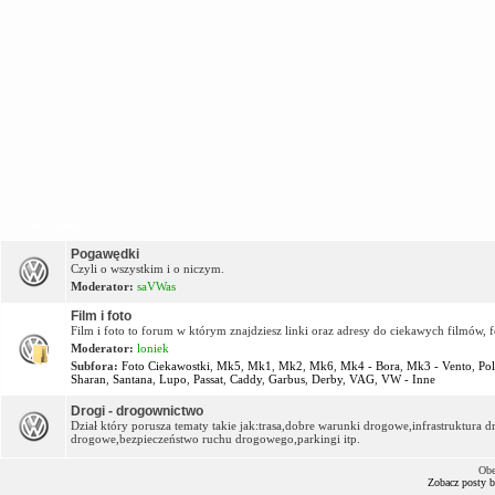
OFF Topic
Pogawędki
Czyli o wszystkim i o niczym.
Moderator:
saVWas
Film i foto
Film i foto to forum w którym znajdziesz linki oraz adresy do ciekawych filmów, f
Moderator:
loniek
Subfora:
Foto Ciekawostki
,
Mk5
,
Mk1
,
Mk2
,
Mk6
,
Mk4 - Bora
,
Mk3 - Vento
,
Po
Sharan
,
Santana
,
Lupo
,
Passat
,
Caddy
,
Garbus
,
Derby
,
VAG
,
VW - Inne
Drogi - drogownictwo
Dział który porusza tematy takie jak:trasa,dobre warunki drogowe,infrastruktur
drogowe,bezpieczeństwo ruchu drogowego,parkingi itp.
Obe
Zobacz posty 