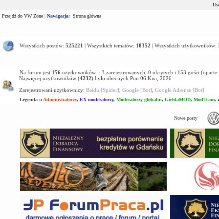
Usu
Przejdź do VW Zone
|
Nawigacja:
Strona główna
Statystyki
Wszystkich postów:
525221
| Wszystkich tematów:
18352
| Wszystkich użytkowników:
Kto jest na forum
Na forum jest
156
użytkowników :: 3 zarejestrowanych, 0 ukrytych i 153 gości (oparte
Najwięcej użytkowników (
4232
) było obecnych Pon 06 Kwi, 2026
Zarejestrowani użytkownicy:
Baidu [Spider]
,
Google [Bot]
,
Google Adsense [Bot]
Legenda ::
Administratorzy
,
EX moderatorzy
,
Moderatorzy globalni
,
GiełdaMOD
,
ModTeam
,
Nowe posty