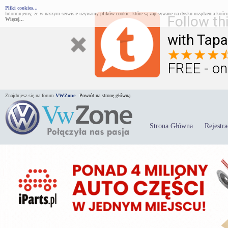
Pliki cookies...
Informujemy, że w naszym serwisie używamy plików cookie, które są zapisywane na dysku urządzenia końco
Follow th
Więcej...
with Tapa
FREE - on
Znajdujesz się na forum
VWZone
.
Powrót na stronę główną.
Strona Główna
Rejestra