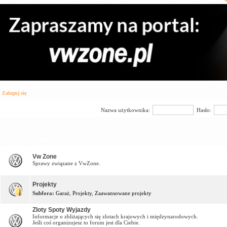
Zaloguj się
Nazwa użytkownika:
Hasło:
Forum
Vw Zone Forum
Vw Zone
Sprawy związane z VwZone.
Projekty
Subfora:
Garaż
,
Projekty
,
Zaawansowane projekty
Zloty Spoty Wyjazdy
Informacje o zbliżających się zlotach krajowych i międzynarodowych.
Jeśli coś organizujesz to forum jest dla Ciebie.