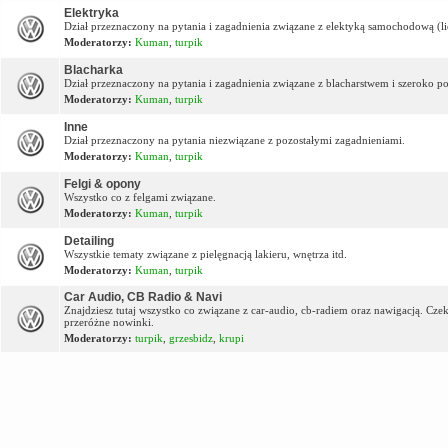
Elektryka
Dział przeznaczony na pytania i zagadnienia związane z elektyką samochodową (lic
Moderatorzy:
Kuman
,
turpik
Blacharka
Dział przeznaczony na pytania i zagadnienia związane z blacharstwem i szeroko p
Moderatorzy:
Kuman
,
turpik
Inne
Dział przeznaczony na pytania niezwiązane z pozostałymi zagadnieniami.
Moderatorzy:
Kuman
,
turpik
Felgi & opony
Wszystko co z felgami związane.
Moderatorzy:
Kuman
,
turpik
Detailing
Wszystkie tematy związane z pielęgnacją lakieru, wnętrza itd.
Moderatorzy:
Kuman
,
turpik
Car Audio, CB Radio & Navi
Znajdziesz tutaj wszystko co związane z car-audio, cb-radiem oraz nawigacją. Cz
przeróżne nowinki.
Moderatorzy:
turpik
,
grzesbidz
,
krupi