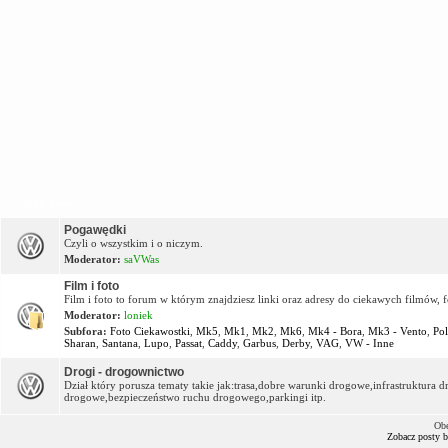
OFF Topic
Pogawędki
Czyli o wszystkim i o niczym.
Moderator:
saVWas
Film i foto
Film i foto to forum w którym znajdziesz linki oraz adresy do ciekawych filmów, f
Moderator:
loniek
Subfora:
Foto Ciekawostki
,
Mk5
,
Mk1
,
Mk2
,
Mk6
,
Mk4 - Bora
,
Mk3 - Vento
,
Po
Sharan
,
Santana
,
Lupo
,
Passat
,
Caddy
,
Garbus
,
Derby
,
VAG
,
VW - Inne
Drogi - drogownictwo
Dział który porusza tematy takie jak:trasa,dobre warunki drogowe,infrastruktur
drogowe,bezpieczeństwo ruchu drogowego,parkingi itp.
Obe
Zobacz posty 