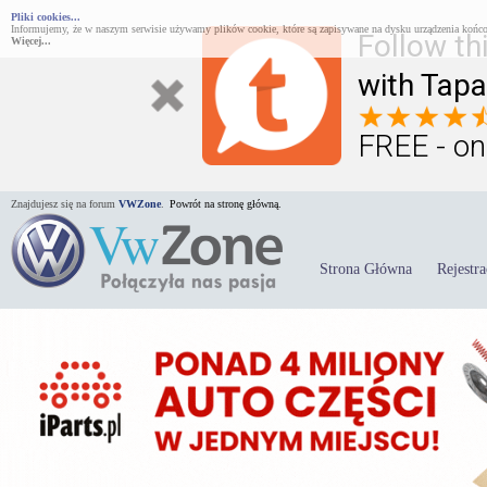
Pliki cookies...
Informujemy, że w naszym serwisie używamy plików cookie, które są zapisywane na dysku urządzenia końco
Follow th
Więcej...
with Tapa
FREE - on
Znajdujesz się na forum
VWZone
.
Powrót na stronę główną.
Strona Główna
Rejestra