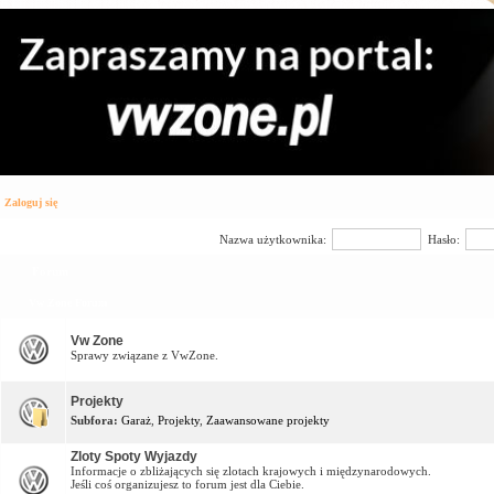
Zaloguj się
Nazwa użytkownika:
Hasło:
Forum
Vw Zone Forum
Vw Zone
Sprawy związane z VwZone.
Projekty
Subfora:
Garaż
,
Projekty
,
Zaawansowane projekty
Zloty Spoty Wyjazdy
Informacje o zbliżających się zlotach krajowych i międzynarodowych.
Jeśli coś organizujesz to forum jest dla Ciebie.