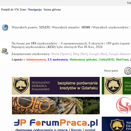
Usu
Przejdź do VW Zone
|
Nawigacja:
Strona główna
Statystyki
Wszystkich postów:
525233
| Wszystkich tematów:
18360
| Wszystkich użytkowników:
Kto jest na forum
Na forum jest
193
użytkowników :: 4 zarejestrowanych, 0 ukrytych i 189 gości (oparte
Najwięcej użytkowników (
4232
) było obecnych Pon 06 Kwi, 2026
Zarejestrowani użytkownicy:
Baidu [Spider]
,
Bing [Bot]
,
Google [Bot]
,
Google Adsense 
Legenda ::
Administratorzy
,
EX moderatorzy
,
Moderatorzy globalni
,
GiełdaMOD
,
ModTeam
,
Nowe posty