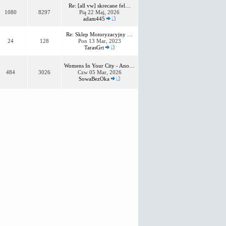
Re: [all vw] skrecane fel…
1080
8297
Pią 22 Maj, 2026
adam445
Re: Sklep Motoryzacyjny …
24
128
Pon 13 Mar, 2023
TarasGrt
Womens In Your City - Ano…
484
3026
Czw 05 Mar, 2026
SowaBezOka