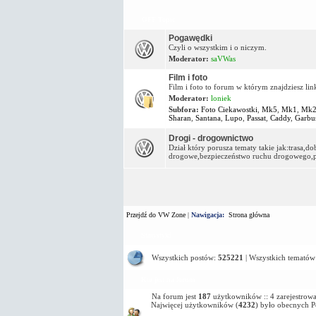
OFF Topic
Pogawędki
Czyli o wszystkim i o niczym.
Moderator:
saVWas
Film i foto
Film i foto to forum w którym znajdziesz lin
Moderator:
loniek
Subfora:
Foto Ciekawostki
,
Mk5
,
Mk1
,
Mk
Sharan
,
Santana
,
Lupo
,
Passat
,
Caddy
,
Garbu
Drogi - drogownictwo
Dział który porusza tematy takie jak:trasa,
drogowe,bezpieczeństwo ruchu drogowego,pa
Przejdź do VW Zone
|
Nawigacja:
Strona główna
Statystyki
Wszystkich postów:
525221
| Wszystkich tematów
Kto jest na forum
Na forum jest
187
użytkowników :: 4 zarejestrowa
Najwięcej użytkowników (
4232
) było obecnych 