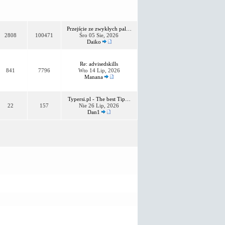
Przejście ze zwykłych pal…
2808
100471
Śro 05 Sie, 2026
Daiko
Re: advisedskills
841
7796
Wto 14 Lip, 2026
Manana
Typersi.pl - The best Tip…
22
157
Nie 26 Lip, 2026
Dan1