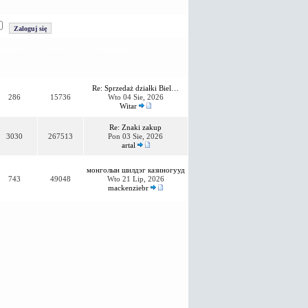
Tematy
Posty
Ostatni post
Re: Sprzedaż działki Biel…
286
15736
Wto 04 Sie, 2026
Witar
Re: Znaki zakup
3030
267513
Pon 03 Sie, 2026
artal
монголын шилдэг казиногууд
743
49048
Wto 21 Lip, 2026
mackenziebr