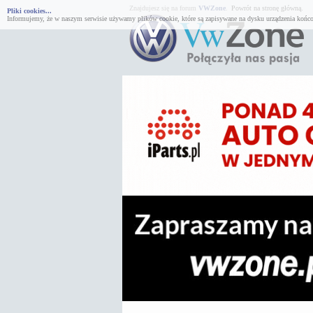
Znajdujesz się na forum
VWZone
.
Powrót na stronę główną.
Pliki cookies...
Informujemy, że w naszym serwisie używamy plików cookie, które są zapisywane na dysku urządzenia końco