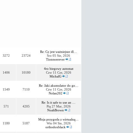
Re: Co jest ważniejsze dl…
3272
23724
Śro 05 Sie, 2026
Tionswerever
4ro biegowy automat
1406
10180
Czw 11 Cze, 2026
MichalG
Re: Jaki akumulator do go…
1549
7110
Czw 11 Cze, 2026
Nolan202
Re: Is it safe to use an …
571
4205
Pią 27 Mar, 2026
NoahBrown
Moja przygoda z wirtualną…
1180
5187
Wto 04 Sie, 2026
orthodoxblack