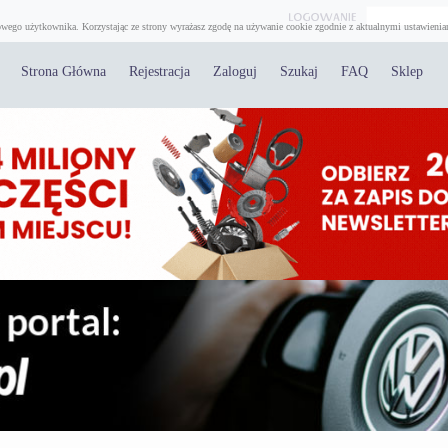
wego użytkownika. Korzystając ze strony wyrażasz zgodę na używanie cookie zgodnie z aktualnymi ustawienia
Strona Główna
Rejestracja
Zaloguj
Szukaj
FAQ
Sklep