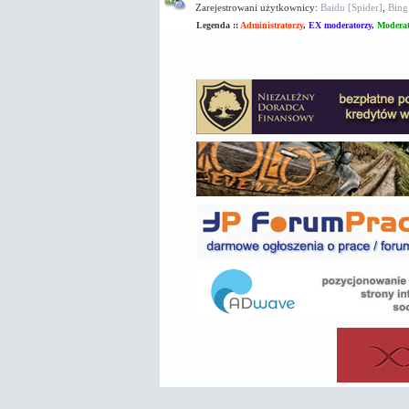
Zarejestrowani użytkownicy:
Baidu [Spider]
,
Bing
Legenda ::
Administratorzy
,
EX moderatorzy
,
Moderat