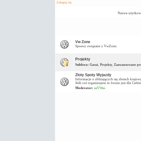
Zaloguj się
Nazwa użytkow
Forum
Vw Zone Forum
Vw Zone
Sprawy związane z VwZone.
Projekty
Subfora:
Garaż
,
Projekty
,
Zaawansowane pro
Zloty Spoty Wyjazdy
Informacje o zbliżających się zlotach kraj
Jeśli coś organizujesz to forum jest dla Ciebie
Moderator:
saVWas