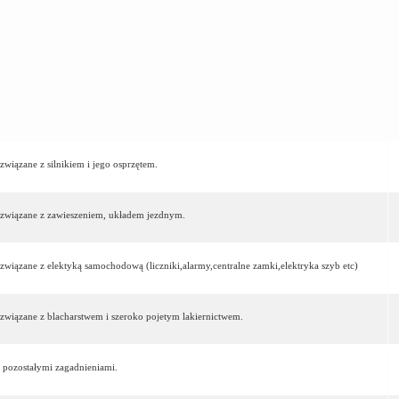
związane z silnikiem i jego osprzętem.
a związane z zawieszeniem, układem jezdnym.
 związane z elektyką samochodową (liczniki,alarmy,centralne zamki,elektryka szyb etc)
 związane z blacharstwem i szeroko pojetym lakiernictwem.
 pozostałymi zagadnieniami.