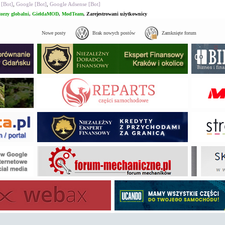
 [Bot]
,
Google [Bot]
,
Google Adsense [Bot]
orzy globalni
,
GiełdaMOD
,
ModTeam
,
Zarejestrowani użytkownicy
Nowe posty
Brak nowych postów
Zamknięte forum