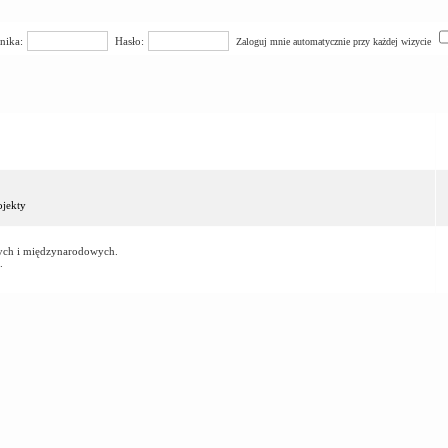
nika:
Hasło:
Zaloguj mnie automatycznie przy każdej wizycie
jekty
owych i międzynarodowych.
.