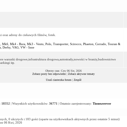
ki oraz adresy do ciekawych filmów, fotek.
2
,
Mk6
,
Mk4 - Bora
,
Mk3 - Vento
,
Polo
,
Transporter
,
Scirocco
,
Phaeton
,
Corrado
,
Touran &
s
,
Derby
,
VAG
,
VW - Inne
dobre warunki drogowe,infrastruktura drogowa,autostrady,nowości w branży,budownictwo
rkingi itp.
Obecny czas: Czw 06 Sie, 2026
Zobacz posty bez odpowiedzi
|
Zobacz aktywne tematy
Usuń ciasteczka forum
|
Zespół
:
18352
| Wszystkich użytkowników:
36771
| Ostatnio zarejestrowany:
Tionswerever
nych, 0 ukrytych i 183 gości (oparte na użytkownikach aktywnych przez ostatnie 5 minut)
Pon 06 Kwi, 2026