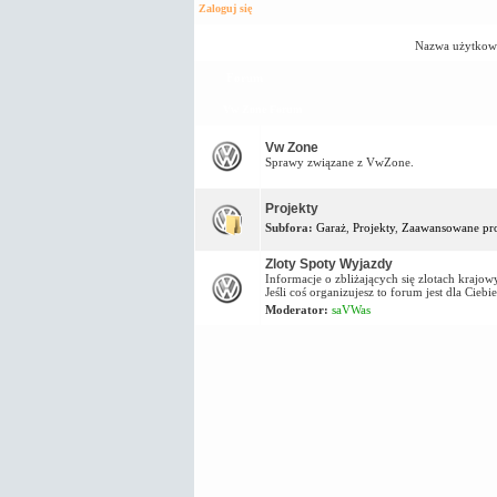
Zaloguj się
Nazwa użytkow
Forum
Vw Zone Forum
Vw Zone
Sprawy związane z VwZone.
Projekty
Subfora:
Garaż
,
Projekty
,
Zaawansowane pro
Zloty Spoty Wyjazdy
Informacje o zbliżających się zlotach kraj
Jeśli coś organizujesz to forum jest dla Ciebie
Moderator:
saVWas