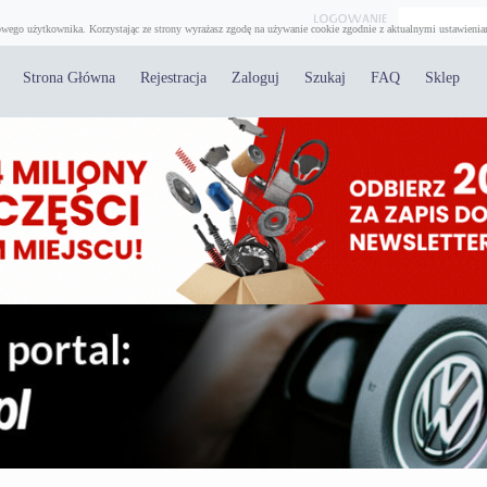
wego użytkownika. Korzystając ze strony wyrażasz zgodę na używanie cookie zgodnie z aktualnymi ustawienia
Strona Główna
Rejestracja
Zaloguj
Szukaj
FAQ
Sklep