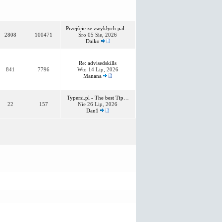
Przejście ze zwykłych pal…
2808
100471
Śro 05 Sie, 2026
Daiko
Re: advisedskills
841
7796
Wto 14 Lip, 2026
Manana
Typersi.pl - The best Tip…
22
157
Nie 26 Lip, 2026
Dan1