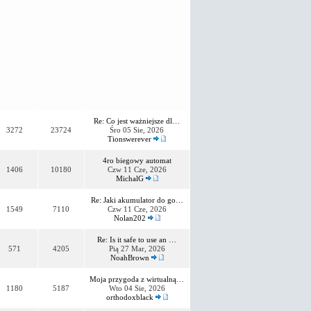
Re: Co jest ważniejsze dl…
3272
23724
Śro 05 Sie, 2026
Tionswerever
4ro biegowy automat
1406
10180
Czw 11 Cze, 2026
MichalG
Re: Jaki akumulator do go…
1549
7110
Czw 11 Cze, 2026
Nolan202
Re: Is it safe to use an …
571
4205
Pią 27 Mar, 2026
NoahBrown
Moja przygoda z wirtualną…
1180
5187
Wto 04 Sie, 2026
orthodoxblack