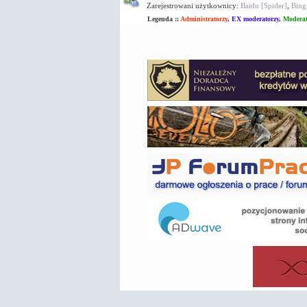
Zarejestrowani użytkownicy:
Baidu [Spider]
,
Bing
Legenda ::
Administratorzy
,
EX moderatorzy
,
Moderat