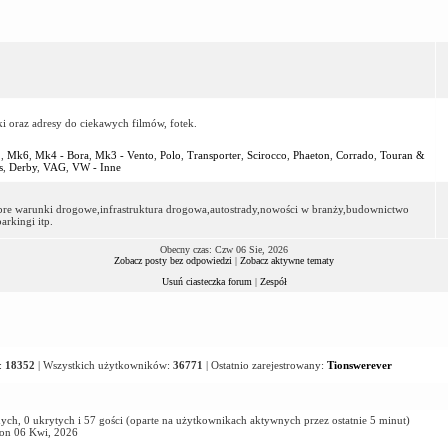
ki oraz adresy do ciekawych filmów, fotek.
2
,
Mk6
,
Mk4 - Bora
,
Mk3 - Vento
,
Polo
,
Transporter
,
Scirocco
,
Phaeton
,
Corrado
,
Touran &
s
,
Derby
,
VAG
,
VW - Inne
dobre warunki drogowe,infrastruktura drogowa,autostrady,nowości w branży,budownictwo
rkingi itp.
Obecny czas: Czw 06 Sie, 2026
Zobacz posty bez odpowiedzi
|
Zobacz aktywne tematy
Usuń ciasteczka forum
|
Zespół
:
18352
| Wszystkich użytkowników:
36771
| Ostatnio zarejestrowany:
Tionswerever
ych, 0 ukrytych i 57 gości (oparte na użytkownikach aktywnych przez ostatnie 5 minut)
Pon 06 Kwi, 2026