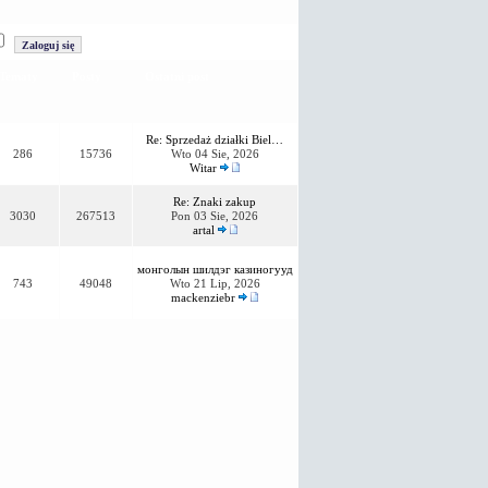
Tematy
Posty
Ostatni post
Re: Sprzedaż działki Biel…
286
15736
Wto 04 Sie, 2026
Witar
Re: Znaki zakup
3030
267513
Pon 03 Sie, 2026
artal
монголын шилдэг казиногууд
743
49048
Wto 21 Lip, 2026
mackenziebr