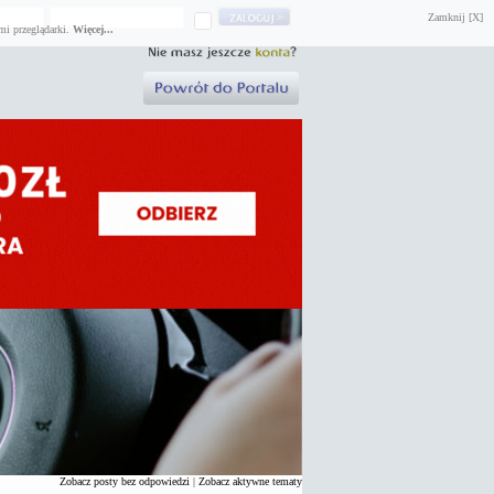
Zamknij [X]
mi przeglądarki.
Więcej...
Zobacz posty bez odpowiedzi
|
Zobacz aktywne tematy