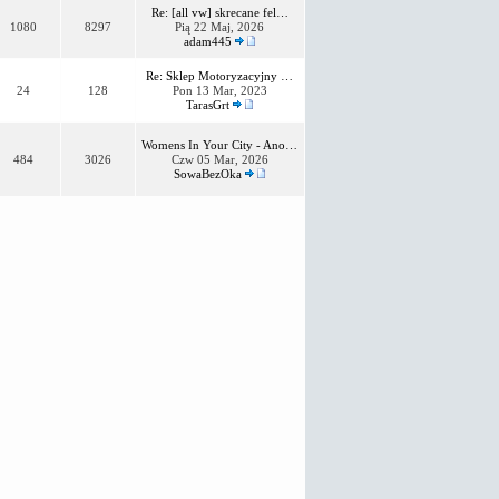
Re: [all vw] skrecane fel…
1080
8297
Pią 22 Maj, 2026
adam445
Re: Sklep Motoryzacyjny …
24
128
Pon 13 Mar, 2023
TarasGrt
Womens In Your City - Ano…
484
3026
Czw 05 Mar, 2026
SowaBezOka