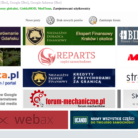
 [Bot]
,
Google [Bot]
,
Google Adsense [Bot]
orzy globalni
,
GiełdaMOD
,
ModTeam
,
Zarejestrowani użytkownicy
Nowe posty
Brak nowych postów
Zamknięte forum