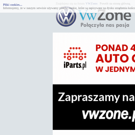
Znajdujesz się na forum
VWZone
.
Powrót na stronę główną.
Pliki cookies...
Informujemy, że w naszym serwisie używamy plików cookie, które są zapisywane na dysku urządzenia końco