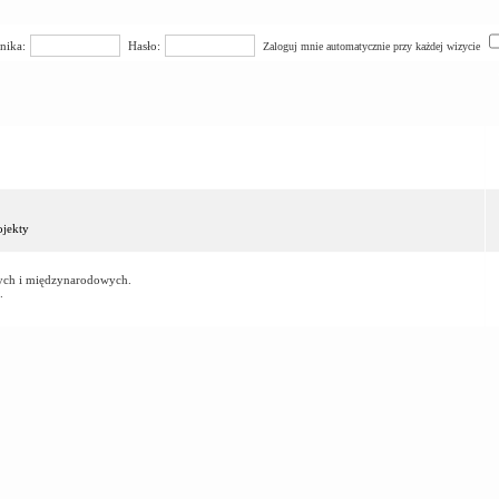
nika:
Hasło:
Zaloguj mnie automatycznie przy każdej wizycie
jekty
owych i międzynarodowych.
.