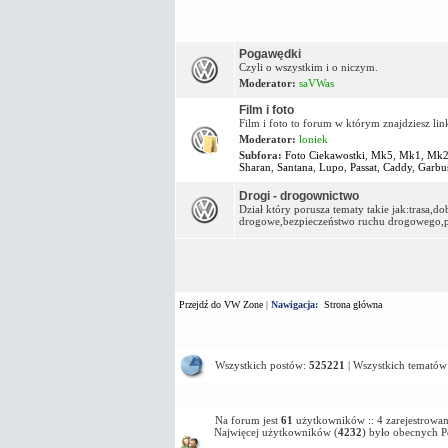
OFF Topic
Pogawędki
Czyli o wszystkim i o niczym.
Moderator:
saVWas
Film i foto
Film i foto to forum w którym znajdziesz lin
Moderator:
loniek
Subfora:
Foto Ciekawostki
,
Mk5
,
Mk1
,
Mk
Sharan
,
Santana
,
Lupo
,
Passat
,
Caddy
,
Garbu
Drogi - drogownictwo
Dział który porusza tematy takie jak:trasa,
drogowe,bezpieczeństwo ruchu drogowego,pa
Przejdź do VW Zone
|
Nawigacja:
Strona główna
Statystyki
Wszystkich postów:
525221
| Wszystkich tematów
Kto jest na forum
Na forum jest
61
użytkowników :: 4 zarejestrowan
Najwięcej użytkowników (
4232
) było obecnych 