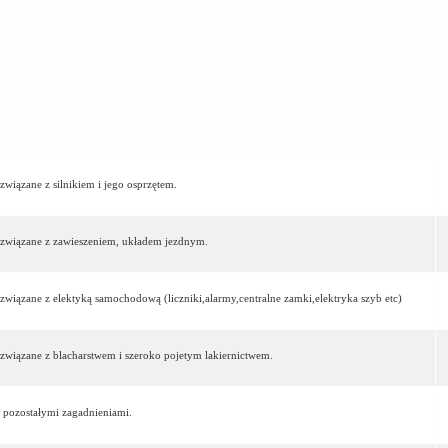
związane z silnikiem i jego osprzętem.
a związane z zawieszeniem, układem jezdnym.
 związane z elektyką samochodową (liczniki,alarmy,centralne zamki,elektryka szyb etc)
 związane z blacharstwem i szeroko pojetym lakiernictwem.
 pozostałymi zagadnieniami.