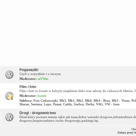
OFF Topic
Pogawędki
Czyli o wszystkim i o niczym.
Moderator:
saVWas
Film i foto
Film i foto to forum w którym znajdziesz linki oraz adresy do ciekawych filmów, f
Moderator:
loniek
Subfora:
Foto Ciekawostki
,
Mk5
,
Mk1
,
Mk2
,
Mk6
,
Mk4 - Bora
,
Mk3 - Vento
,
Po
Sharan
,
Santana
,
Lupo
,
Passat
,
Caddy
,
Garbus
,
Derby
,
VAG
,
VW - Inne
Drogi - drogownictwo
Dział który porusza tematy takie jak:trasa,dobre warunki drogowe,infrastruktur
drogowe,bezpieczeństwo ruchu drogowego,parkingi itp.
Obe
Zobacz posty 