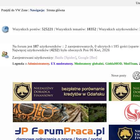
Usu
Przejdź do VW Zone
|
Nawigacja:
Strona główna
Statystyki
Wszystkich postów:
525221
| Wszystkich tematów:
18352
| Wszystkich użytkowników:
Kto jest na forum
Na forum jest
187
użytkowników :: 2 zarejestrowanych, 0 ukrytych i 185 gości (oparte
Najwięcej użytkowników (
4232
) było obecnych Pon 06 Kwi, 2026
Zarejestrowani użytkownicy:
Baidu [Spider]
,
Google [Bot]
Legenda ::
Administratorzy
,
EX moderatorzy
,
Moderatorzy globalni
,
GiełdaMOD
,
ModTeam
,
Nowe posty