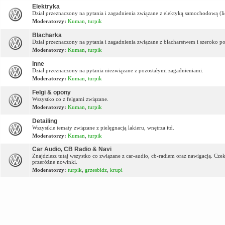
Elektryka
Dział przeznaczony na pytania i zagadnienia związane z elektyką samochodową (lic
Moderatorzy:
Kuman
,
turpik
Blacharka
Dział przeznaczony na pytania i zagadnienia związane z blacharstwem i szeroko p
Moderatorzy:
Kuman
,
turpik
Inne
Dział przeznaczony na pytania niezwiązane z pozostałymi zagadnieniami.
Moderatorzy:
Kuman
,
turpik
Felgi & opony
Wszystko co z felgami związane.
Moderatorzy:
Kuman
,
turpik
Detailing
Wszystkie tematy związane z pielęgnacją lakieru, wnętrza itd.
Moderatorzy:
Kuman
,
turpik
Car Audio, CB Radio & Navi
Znajdziesz tutaj wszystko co związane z car-audio, cb-radiem oraz nawigacją. Cz
przeróżne nowinki.
Moderatorzy:
turpik
,
grzesbidz
,
krupi