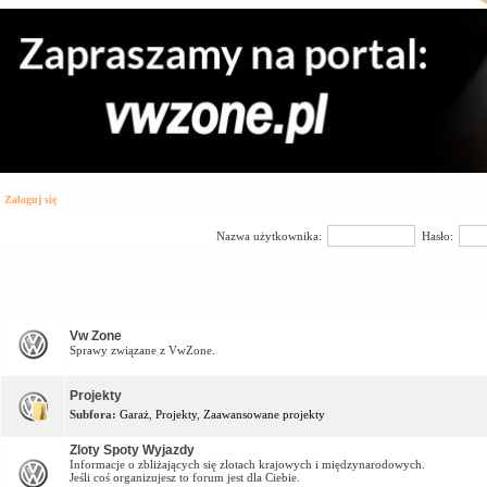
Zaloguj się
Nazwa użytkownika:
Hasło:
Forum
Vw Zone Forum
Vw Zone
Sprawy związane z VwZone.
Projekty
Subfora:
Garaż
,
Projekty
,
Zaawansowane projekty
Zloty Spoty Wyjazdy
Informacje o zbliżających się zlotach krajowych i międzynarodowych.
Jeśli coś organizujesz to forum jest dla Ciebie.