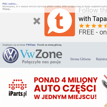
Pliki cookies...
Informujemy, że w naszym serwisie używamy plików cookie, które są zapisywane na dysku urządzenia końco
Follow th
Więcej...
with Tapa
FREE - on
Znajdujesz się na forum
VWZone
.
Powrót na stronę główną.
Strona Główna
Rejestra