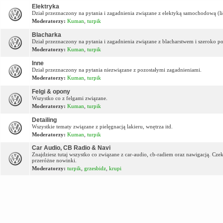
Elektryka
Dział przeznaczony na pytania i zagadnienia związane z elektyką samochodową (lic
Moderatorzy:
Kuman
,
turpik
Blacharka
Dział przeznaczony na pytania i zagadnienia związane z blacharstwem i szeroko p
Moderatorzy:
Kuman
,
turpik
Inne
Dział przeznaczony na pytania niezwiązane z pozostałymi zagadnieniami.
Moderatorzy:
Kuman
,
turpik
Felgi & opony
Wszystko co z felgami związane.
Moderatorzy:
Kuman
,
turpik
Detailing
Wszystkie tematy związane z pielęgnacją lakieru, wnętrza itd.
Moderatorzy:
Kuman
,
turpik
Car Audio, CB Radio & Navi
Znajdziesz tutaj wszystko co związane z car-audio, cb-radiem oraz nawigacją. Cz
przeróżne nowinki.
Moderatorzy:
turpik
,
grzesbidz
,
krupi