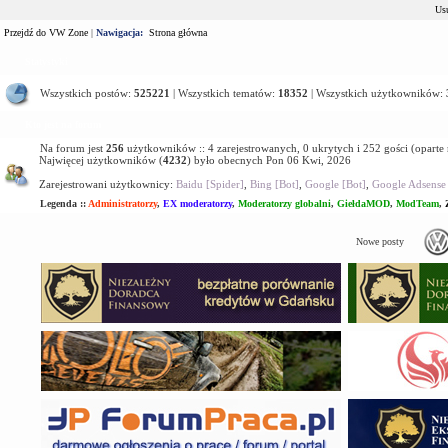
Usu
Przejdź do VW Zone
|
Nawigacja:
Strona główna
Statystyki
Wszystkich postów:
525221
| Wszystkich tematów:
18352
| Wszystkich użytkowników:
Kto jest na forum
Na forum jest
256
użytkowników :: 4 zarejestrowanych, 0 ukrytych i 252 gości (oparte
Najwięcej użytkowników (
4232
) było obecnych Pon 06 Kwi, 2026
Zarejestrowani użytkownicy:
Baidu [Spider]
,
Bing [Bot]
,
Google [Bot]
,
Google Adsense 
Legenda ::
Administratorzy
,
EX moderatorzy
,
Moderatorzy globalni
,
GiełdaMOD
,
ModTeam
,
Nowe posty