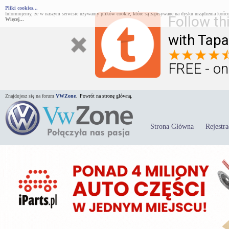
Pliki cookies...
Informujemy, że w naszym serwisie używamy plików cookie, które są zapisywane na dysku urządzenia końco
Follow th
Więcej...
with Tapa
FREE - on
Znajdujesz się na forum
VWZone
.
Powrót na stronę główną.
Strona Główna
Rejestra