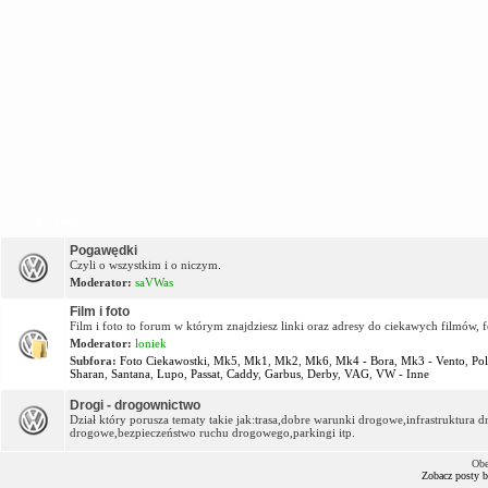
OFF Topic
Pogawędki
Czyli o wszystkim i o niczym.
Moderator:
saVWas
Film i foto
Film i foto to forum w którym znajdziesz linki oraz adresy do ciekawych filmów, f
Moderator:
loniek
Subfora:
Foto Ciekawostki
,
Mk5
,
Mk1
,
Mk2
,
Mk6
,
Mk4 - Bora
,
Mk3 - Vento
,
Po
Sharan
,
Santana
,
Lupo
,
Passat
,
Caddy
,
Garbus
,
Derby
,
VAG
,
VW - Inne
Drogi - drogownictwo
Dział który porusza tematy takie jak:trasa,dobre warunki drogowe,infrastruktur
drogowe,bezpieczeństwo ruchu drogowego,parkingi itp.
Obe
Zobacz posty 