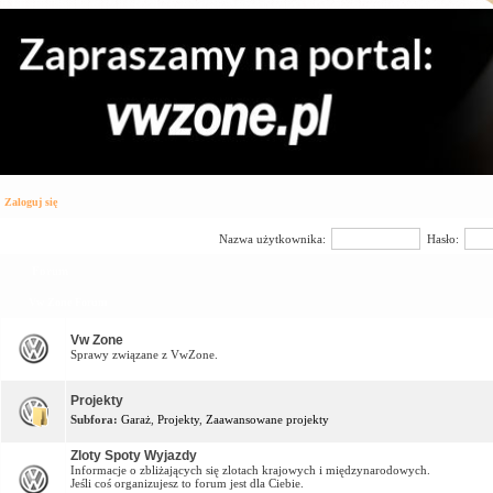
Zaloguj się
Nazwa użytkownika:
Hasło:
Forum
Vw Zone Forum
Vw Zone
Sprawy związane z VwZone.
Projekty
Subfora:
Garaż
,
Projekty
,
Zaawansowane projekty
Zloty Spoty Wyjazdy
Informacje o zbliżających się zlotach krajowych i międzynarodowych.
Jeśli coś organizujesz to forum jest dla Ciebie.