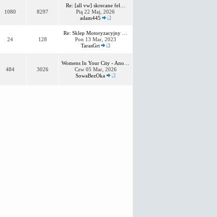
Re: [all vw] skrecane fel…
1080
8297
Pią 22 Maj, 2026
adam445
Re: Sklep Motoryzacyjny …
24
128
Pon 13 Mar, 2023
TarasGrt
Womens In Your City - Ano…
484
3026
Czw 05 Mar, 2026
SowaBezOka