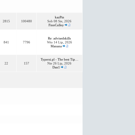
kazPin
2815
100480
Sob 08 Sie, 2026
FinnCulley
Re: advisedskills
841
7796
Wto 14 Lip, 2026
Manana
Typersi.pl - The best Tip…
22
157
Nie 26 Lip, 2026
Dan1