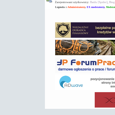
Zarejestrowani użytkownicy:
Baidu [Spider]
,
Bing
Legenda ::
Administratorzy
,
EX moderatorzy
,
Moderat