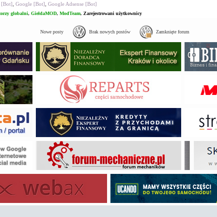
 [Bot]
,
Google [Bot]
,
Google Adsense [Bot]
orzy globalni
,
GiełdaMOD
,
ModTeam
,
Zarejestrowani użytkownicy
Nowe posty
Brak nowych postów
Zamknięte forum