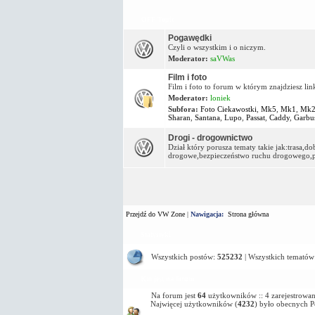
OFF Topic
Pogawędki
Czyli o wszystkim i o niczym.
Moderator:
saVWas
Film i foto
Film i foto to forum w którym znajdziesz lin
Moderator:
loniek
Subfora:
Foto Ciekawostki
,
Mk5
,
Mk1
,
Mk
Sharan
,
Santana
,
Lupo
,
Passat
,
Caddy
,
Garbu
Drogi - drogownictwo
Dział który porusza tematy takie jak:trasa,
drogowe,bezpieczeństwo ruchu drogowego,pa
Przejdź do VW Zone
|
Nawigacja:
Strona główna
Statystyki
Wszystkich postów:
525232
| Wszystkich tematów
Kto jest na forum
Na forum jest
64
użytkowników :: 4 zarejestrowan
Najwięcej użytkowników (
4232
) było obecnych 