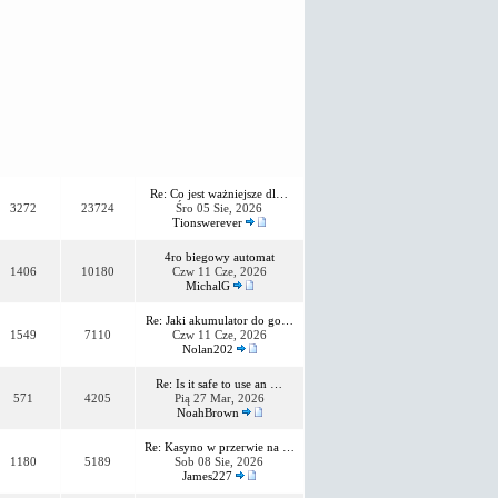
Re: Co jest ważniejsze dl…
3272
23724
Śro 05 Sie, 2026
Tionswerever
4ro biegowy automat
1406
10180
Czw 11 Cze, 2026
MichalG
Re: Jaki akumulator do go…
1549
7110
Czw 11 Cze, 2026
Nolan202
Re: Is it safe to use an …
571
4205
Pią 27 Mar, 2026
NoahBrown
Re: Kasyno w przerwie na …
1180
5189
Sob 08 Sie, 2026
James227