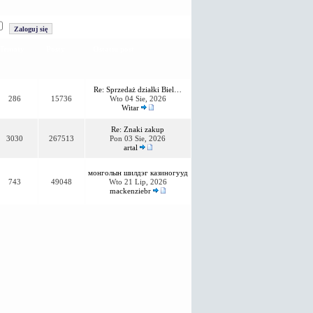
Tematy
Posty
Ostatni post
Re: Sprzedaż działki Biel…
286
15736
Wto 04 Sie, 2026
Witar
Re: Znaki zakup
3030
267513
Pon 03 Sie, 2026
artal
монголын шилдэг казиногууд
743
49048
Wto 21 Lip, 2026
mackenziebr