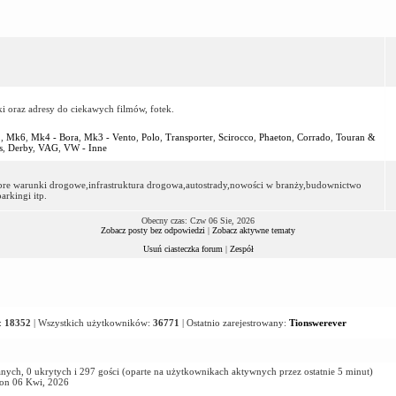
ki oraz adresy do ciekawych filmów, fotek.
2
,
Mk6
,
Mk4 - Bora
,
Mk3 - Vento
,
Polo
,
Transporter
,
Scirocco
,
Phaeton
,
Corrado
,
Touran &
s
,
Derby
,
VAG
,
VW - Inne
dobre warunki drogowe,infrastruktura drogowa,autostrady,nowości w branży,budownictwo
rkingi itp.
Obecny czas: Czw 06 Sie, 2026
Zobacz posty bez odpowiedzi
|
Zobacz aktywne tematy
Usuń ciasteczka forum
|
Zespół
:
18352
| Wszystkich użytkowników:
36771
| Ostatnio zarejestrowany:
Tionswerever
nych, 0 ukrytych i 297 gości (oparte na użytkownikach aktywnych przez ostatnie 5 minut)
Pon 06 Kwi, 2026