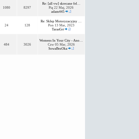
Re: [all vw] skrecane fel…
1080
8297
Pią 22 Maj, 2026
adam445
Re: Sklep Motoryzacyjny …
24
128
Pon 13 Mar, 2023
TarasGrt
Womens In Your City - Ano…
484
3026
Czw 05 Mar, 2026
SowaBezOka