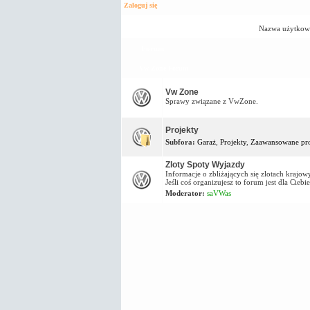
Zaloguj się
Nazwa użytkow
Forum
Vw Zone Forum
Vw Zone
Sprawy związane z VwZone.
Projekty
Subfora:
Garaż
,
Projekty
,
Zaawansowane pro
Zloty Spoty Wyjazdy
Informacje o zbliżających się zlotach kraj
Jeśli coś organizujesz to forum jest dla Ciebie
Moderator:
saVWas