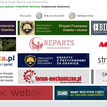
 [Bot]
,
Google [Bot]
,
Google Adsense [Bot]
orzy globalni
,
GiełdaMOD
,
ModTeam
,
Zarejestrowani użytkownicy
Nowe posty
Brak nowych postów
Zamknięte forum