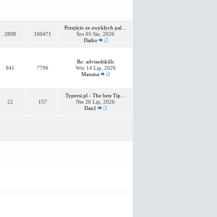
Przejście ze zwykłych pal…
2808
100471
Śro 05 Sie, 2026
Daiko
Re: advisedskills
841
7796
Wto 14 Lip, 2026
Manana
Typersi.pl - The best Tip…
22
157
Nie 26 Lip, 2026
Dan1