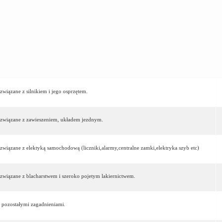
związane z silnikiem i jego osprzętem.
a związane z zawieszeniem, układem jezdnym.
 związane z elektyką samochodową (liczniki,alarmy,centralne zamki,elektryka szyb etc)
 związane z blacharstwem i szeroko pojetym lakiernictwem.
 pozostałymi zagadnieniami.