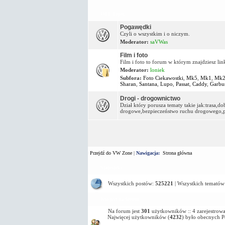
OFF Topic
Pogawędki
Czyli o wszystkim i o niczym.
Moderator:
saVWas
Film i foto
Film i foto to forum w którym znajdziesz lin
Moderator:
loniek
Subfora:
Foto Ciekawostki
,
Mk5
,
Mk1
,
Mk
Sharan
,
Santana
,
Lupo
,
Passat
,
Caddy
,
Garbu
Drogi - drogownictwo
Dział który porusza tematy takie jak:trasa,
drogowe,bezpieczeństwo ruchu drogowego,pa
Przejdź do VW Zone
|
Nawigacja:
Strona główna
Statystyki
Wszystkich postów:
525221
| Wszystkich tematów
Kto jest na forum
Na forum jest
301
użytkowników :: 4 zarejestrowa
Najwięcej użytkowników (
4232
) było obecnych 