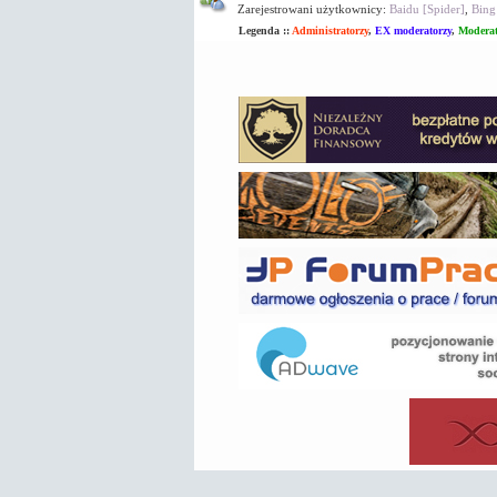
Zarejestrowani użytkownicy:
Baidu [Spider]
,
Bing
Legenda ::
Administratorzy
,
EX moderatorzy
,
Moderat