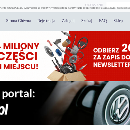
wego użytkownika. Korzystając ze strony wyrażasz zgodę na używanie cookie zgodnie z aktualnymi ustawienia
Strona Główna
Rejestracja
Zaloguj
Szukaj
FAQ
Sklep