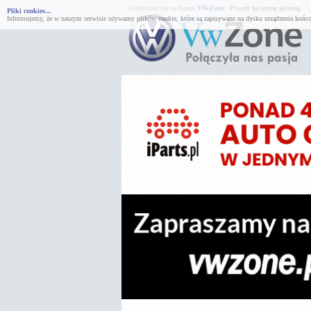
Znajdujesz się na forum
VWZone
.
Powrót na stronę główną.
Pliki cookies...
Informujemy, że w naszym serwisie używamy plików cookie, które są zapisywane na dysku urządzenia końco