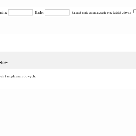
nika:
Hasło:
Zaloguj mnie automatycznie przy każdej wizycie
jekty
owych i międzynarodowych.
.