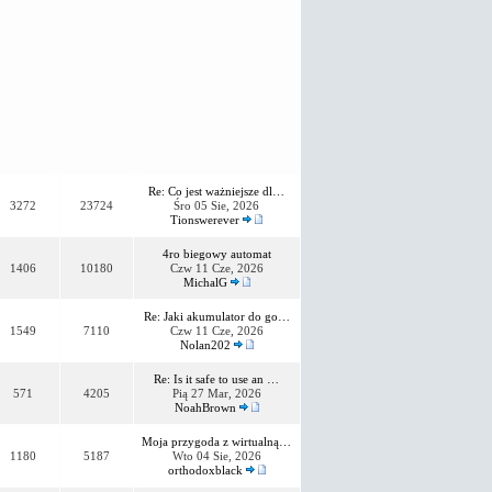
Re: Co jest ważniejsze dl…
3272
23724
Śro 05 Sie, 2026
Tionswerever
4ro biegowy automat
1406
10180
Czw 11 Cze, 2026
MichalG
Re: Jaki akumulator do go…
1549
7110
Czw 11 Cze, 2026
Nolan202
Re: Is it safe to use an …
571
4205
Pią 27 Mar, 2026
NoahBrown
Moja przygoda z wirtualną…
1180
5187
Wto 04 Sie, 2026
orthodoxblack