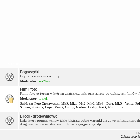
OFF Topic
Pogawędki
Czyli o wszystkim i o niczym.
Moderator:
saVWas
Film i foto
Film i foto to forum w którym znajdziesz linki oraz adresy do ciekawych filmów, f
Moderator:
loniek
Subfora:
Foto Ciekawostki
,
Mk5
,
Mk1
,
Mk2
,
Mk6
,
Mk4 - Bora
,
Mk3 - Vento
,
Po
Sharan
,
Santana
,
Lupo
,
Passat
,
Caddy
,
Garbus
,
Derby
,
VAG
,
VW - Inne
Drogi - drogownictwo
Dział który porusza tematy takie jak:trasa,dobre warunki drogowe,infrastruktur
drogowe,bezpieczeństwo ruchu drogowego,parkingi itp.
Ob
Zobacz posty 