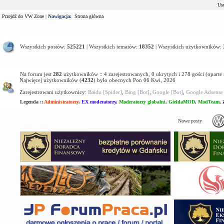
Usu
Przejdź do VW Zone
|
Nawigacja:
Strona główna
Statystyki
Wszystkich postów:
525221
| Wszystkich tematów:
18352
| Wszystkich użytkowników:
Kto jest na forum
Na forum jest
282
użytkowników :: 4 zarejestrowanych, 0 ukrytych i 278 gości (oparte
Najwięcej użytkowników (
4232
) było obecnych Pon 06 Kwi, 2026
Zarejestrowani użytkownicy:
Baidu [Spider]
,
Bing [Bot]
,
Google [Bot]
,
Google Adsense 
Legenda ::
Administratorzy
,
EX moderatorzy
,
Moderatorzy globalni
,
GiełdaMOD
,
ModTeam
,
Nowe posty