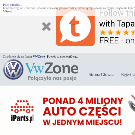
Pliki cookies...
Informujemy, że w naszym serwisie używamy plików cookie, które są zapisywane na dysku urządzenia końco
Follow th
Więcej...
with Tapa
FREE - on
Znajdujesz się na forum
VWZone
.
Powrót na stronę główną.
Strona Główna
Rejestra