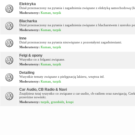
Elektryka
Dział przeznaczony na pytania i zagadnienia związane z elektyką samochodową (lic
Moderatorzy:
Kuman
,
turpik
Blacharka
Dział przeznaczony na pytania i zagadnienia związane z blacharstwem i szeroko p
Moderatorzy:
Kuman
,
turpik
Inne
Dział przeznaczony na pytania niezwiązane z pozostałymi zagadnieniami.
Moderatorzy:
Kuman
,
turpik
Felgi & opony
Wszystko co z felgami związane.
Moderatorzy:
Kuman
,
turpik
Detailing
Wszystkie tematy związane z pielęgnacją lakieru, wnętrza itd.
Moderatorzy:
Kuman
,
turpik
Car Audio, CB Radio & Navi
Znajdziesz tutaj wszystko co związane z car-audio, cb-radiem oraz nawigacją. Cz
przeróżne nowinki.
Moderatorzy:
turpik
,
grzesbidz
,
krupi