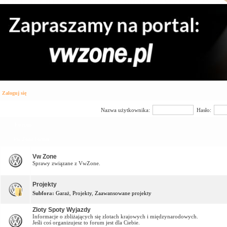
Zaloguj się
Nazwa użytkownika:
Hasło:
Forum
Vw Zone Forum
Vw Zone
Sprawy związane z VwZone.
Projekty
Subfora:
Garaż
,
Projekty
,
Zaawansowane projekty
Zloty Spoty Wyjazdy
Informacje o zbliżających się zlotach krajowych i międzynarodowych.
Jeśli coś organizujesz to forum jest dla Ciebie.