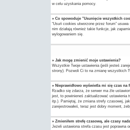
w celu uzyskania pomocy.
» Co spowoduje "Usunięcie wszystkich co
“Usuń cookies utworzone przez forum” usuwa 
nim działają również takie funkcje, jak zap
wylogowaniem się.
» Jak mogę zmienić moje ustawienia?
Wszystkie Twoje ustawienia (jeśli jesteś zarej
strony). Pozwoli Ci to na zmianę wszystkich Tw
» Nieprawidłowo wyświetla mi się czas na fo
Rzadko się zdarza, że serwer ma źle ustawion
jest, to powinieneś zaktualizować ustawienia 
itp.). Pamiętaj, że zmiana strefy czasowej, j
zarejestrowałeś, teraz jest dobry moment, żeby
» Zmieniłem strefę czasową, ale czasy nada
Jeżeli ustawiona strefa czasu jest poprawna o