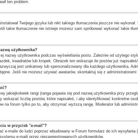
awił ten problem.
instalował Twojego języka lub nikt takiego tłumaczenia jeszcze nie wykonał.
 jeśli takie tłumaczenie nie istnieje możesz sam spróbować wykonać takie tł
nazwą użytkownika?
żej nazwy użytkownika podczas wyświetlania postu. Zależnie od użytego st
zdek, kwadratów lub kropek. Obrazek ten wskazuje ile postów już napisałeś/a
zazwyczaj jest unikatowy lub spersonalizowany dla każdego użytkownika. Adm
ępne. Jeśli nie możesz używać awatarów, skontaktuj się z administratorami f
nić?
 jakiejkolwiek rangi (ranga pojawia się pod nazwą użytkownika przy przegląd
 wskazać liczbę postów, które napisałeś, i aby identyfikować konkretne oso
w na forum tylko po to, aby otrzymać wyższą rangę. Moderator lub administra
ciu w przycisk "e-mail"?
ć e-maile do ludzi poprzez wbudowany w Forum formularz do ich wysyłania (je
systemu e-maili przez niezarejestrowanych użytkowników.