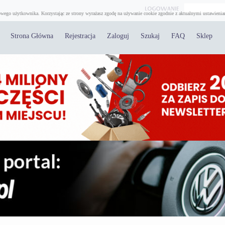
wego użytkownika. Korzystając ze strony wyrażasz zgodę na używanie cookie zgodnie z aktualnymi ustawienia
Strona Główna
Rejestracja
Zaloguj
Szukaj
FAQ
Sklep