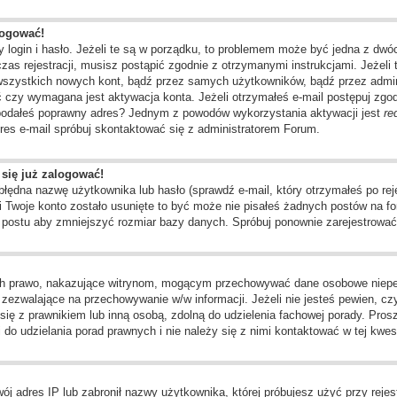
logować!
 login i hasło. Jeżeli te są w porządku, to problemem może być jedna z dwó
as rejestracji, musisz postąpić zgodnie z otrzymanymi instrukcjami. Jeżeli 
 wszystkich nowych kont, bądź przez samych użytkowników, bądź przez admin
czy wymagana jest aktywacja konta. Jeżeli otrzymałeś e-mail postępuj zgodni
e podałeś poprawny adres? Jednym z powodów wykorzystania aktywacji jest
re
res e-mail spróbuj skontaktować się z administratorem Forum.
 się już zalogować!
dna nazwę użytkownika lub hasło (sprawdź e-mail, który otrzymałeś po rejes
li Twoje konto zostało usunięte to być może nie pisałeś żadnych postów na
o postu aby zmniejszyć rozmiar bazy danych. Spróbuj ponownie zarejestrować 
ch prawo, nakazujące witrynom, mogącym przechowywać dane osobowe niepełn
ezwalające na przechowywanie w/w informacji. Jeżeli nie jesteś pewien, czy 
j się z prawnikiem lub inną osobą, zdolną do udzielenia fachowej porady. Pros
o udzielania porad prawnych i nie należy się z nimi kontaktować w tej kwest
j adres IP lub zabronił nazwy użytkownika, której próbujesz użyć przy rejest