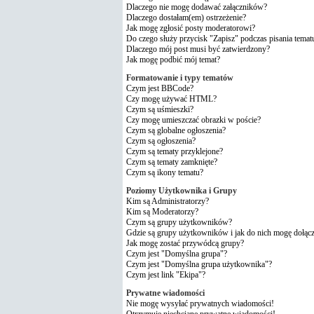
Dlaczego nie mogę dodawać załączników?
Dlaczego dostałam(em) ostrzeżenie?
Jak mogę zgłosić posty moderatorowi?
Do czego służy przycisk "Zapisz" podczas pisania temat
Dlaczego mój post musi być zatwierdzony?
Jak mogę podbić mój temat?
Formatowanie i typy tematów
Czym jest BBCode?
Czy mogę używać HTML?
Czym są uśmieszki?
Czy mogę umieszczać obrazki w poście?
Czym są globalne ogłoszenia?
Czym są ogłoszenia?
Czym są tematy przyklejone?
Czym są tematy zamknięte?
Czym są ikony tematu?
Poziomy Użytkownika i Grupy
Kim są Administratorzy?
Kim są Moderatorzy?
Czym są grupy użytkowników?
Gdzie są grupy użytkowników i jak do nich mogę dołąc
Jak mogę zostać przywódcą grupy?
Czym jest "Domyślna grupa"?
Czym jest "Domyślna grupa użytkownika"?
Czym jest link "Ekipa"?
Prywatne wiadomości
Nie mogę wysyłać prywatnych wiadomości!
Otrzymuję niechciane prywatne wiadomości!