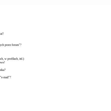
wać!
ych przez forum"?
, w profilach, itd.)
owe!
nika?
"e-mail"?