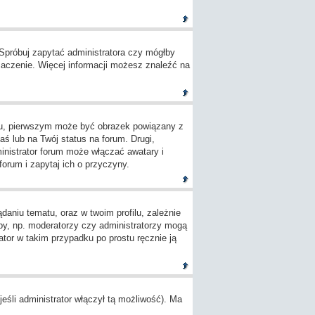
 Spróbuj zapytać administratora czy mógłby
umaczenie. Więcej informacji możesz znaleźć na
ylu, pierwszym może być obrazek powiązany z
ś lub na Twój status na forum. Drugi,
inistrator forum może włączać awatary i
orum i zapytaj ich o przyczyny.
aniu tematu, oraz w twoim profilu, zależnie
by, np. moderatorzy czy administratorzy mogą
tor w takim przypadku po prostu ręcznie ją
śli administrator włączył tą możliwość). Ma