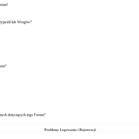
forum!
rzyjaciół lub Wrogów?
iem?
nych dotyczących tego Forum?
Problemy Logowania i Rejestracji