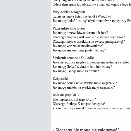
Odebrałem spam lub obraźliwy e-mail od kogoś z tego 
Przyjaciele i wrogowie
Czym jest moja lista Przyjaciół i Wrogów?
Jak mogę dodać / usunąć użytkowników z mojej listy P
Przeszukiwanie forów
Jak mogę przeszukiwać forum lub fora?
Dlaczego moje wyszukiwanie nie zwraca wyników?
Dlaczego moje wyszukiwanie zwraca pustą stronę!?
Jak mogę wyszukać użytkowników?
Jak mogę znaleźć moje posty i tematy?
Śledzenie tematu i Zakładki
Jaka jest różnica między utworzeniem zakładki a śledzen
Jak mogę śledzić wybrane fora lub tematy?
Jak mogę usunąć moje śledzenia?
Załączniki
Jak mogę odnaleźć wszystkie moje załączniki?
Jak mogę znaleźć wszystkie moje załączniki?
Kwestie phpBB 3
Kto napisał skrypt tego forum?
Dlaczego funkcja X nie jest dostępna?
Z kim mam się skontaktować w sprawach nadużyć praw
» Dlaczego nie mogę się zalogować?