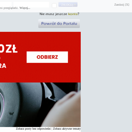
Zamknij [X]
mi przeglądarki.
Więcej...
Zobacz posty bez odpowiedzi
|
Zobacz aktywne tematy