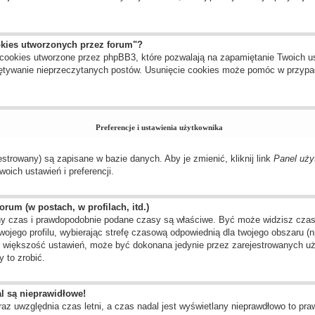
okies utworzonych przez forum"?
cookies utworzone przez phpBB3, które pozwalają na zapamiętanie Twoich us
amiętywanie nieprzeczytanych postów. Usunięcie cookies może pomóc w przyp
Preferencje i ustawienia użytkownika
estrowany) są zapisane w bazie danych. Aby je zmienić, kliknij link
Panel uży
oich ustawień i preferencji.
rum (w postach, w profilach, itd.)
y czas i prawdopodobnie podane czasy są właściwe. Być może widzisz czas ze
twojego profilu, wybierając strefę czasową odpowiednią dla twojego obszaru 
ak większość ustawień, może być dokonana jedynie przez zarejestrowanych uż
 to zrobić.
l są nieprawidłowe!
raz uwzględnia czas letni, a czas nadal jest wyświetlany nieprawdłowo to pr