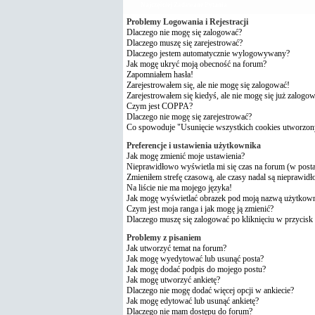
Najczęściej Zadawane Pytania
Problemy Logowania i Rejestracji
Dlaczego nie mogę się zalogować?
Dlaczego muszę się zarejestrować?
Dlaczego jestem automatycznie wylogowywany?
Jak mogę ukryć moją obecność na forum?
Zapomniałem hasła!
Zarejestrowałem się, ale nie mogę się zalogować!
Zarejestrowałem się kiedyś, ale nie mogę się już zalogo
Czym jest COPPA?
Dlaczego nie mogę się zarejestrować?
Co spowoduje "Usunięcie wszystkich cookies utworzon
Preferencje i ustawienia użytkownika
Jak mogę zmienić moje ustawienia?
Nieprawidłowo wyświetla mi się czas na forum (w postach
Zmieniłem strefę czasową, ale czasy nadal są nieprawidł
Na liście nie ma mojego języka!
Jak mogę wyświetlać obrazek pod moją nazwą użytkow
Czym jest moja ranga i jak mogę ją zmienić?
Dlaczego muszę się zalogować po kliknięciu w przycisk 
Problemy z pisaniem
Jak utworzyć temat na forum?
Jak mogę wyedytować lub usunąć posta?
Jak mogę dodać podpis do mojego postu?
Jak mogę utworzyć ankietę?
Dlaczego nie mogę dodać więcej opcji w ankiecie?
Jak mogę edytować lub usunąć ankietę?
Dlaczego nie mam dostępu do forum?