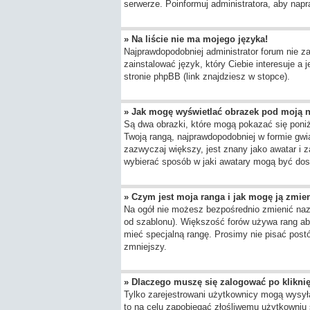
serwerze. Poinformuj administratora, aby napr
» Na liście nie ma mojego języka!
Najprawdopodobniej administrator forum nie za
zainstalować język, który Ciebie interesuje a
stronie phpBB (link znajdziesz w stopce).
» Jak mogę wyświetlać obrazek pod moją 
Są dwa obrazki, które mogą pokazać się poni
Twoją rangą, najprawdopodobniej w formie gwia
zazwyczaj większy, jest znany jako awatar i 
wybierać sposób w jaki awatary mogą być dost
» Czym jest moja ranga i jak mogę ją zmie
Na ogół nie możesz bezpośrednio zmienić nazwy
od szablonu). Większość forów używa rang aby
mieć specjalną rangę. Prosimy nie pisać postó
zmniejszy.
» Dlaczego muszę się zalogować po kliknię
Tylko zarejestrowani użytkownicy mogą wysyła
to na celu zapobiegać złośliwemu użytkowniu 