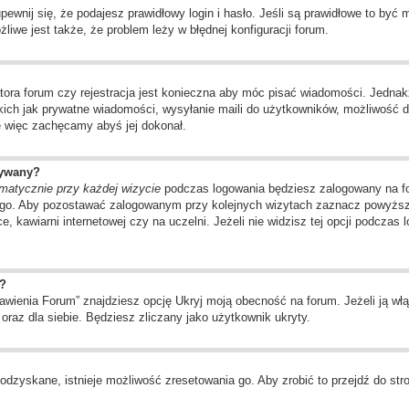
wnij się, że podajesz prawidłowy login i hasło. Jeśli są prawidłowe to być
liwe jest także, że problem leży w błędnej konfiguracji forum.
tora forum czy rejestracja jest konieczna aby móc pisać wiadomości. Jednakż
kich jak prywatne wiadomości, wysyłanie maili do użytkowników, możliwość d
ę więc zachęcamy abyś jej dokonał.
wywany?
matycznie przy każdej wizycie
podczas logowania będziesz zalogowany na for
ego. Aby pozostawać zalogowanym przy kolejnych wizytach zaznacz powyższą 
, kawiarni internetowej czy na uczelni. Jeżeli nie widzisz tej opcji podczas 
?
ienia Forum” znajdziesz opcję Ukryj moją obecność na forum. Jeżeli ją włą
oraz dla siebie. Będziesz zliczany jako użytkownik ukryty.
odzyskane, istnieje możliwość zresetowania go. Aby zrobić to przejdź do stro