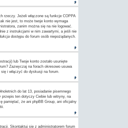
ch rzeczy. Jeżeli włączone są funkcje COPPA
tak nie jest, to może twoje konto wymaga
istratora, zanim można się na nie logować.
e z instrukcjami w nim zawartymi, a jeśli nie
dukcja
dostępu do forum osób niepożądanych.
tracji) lub Twoje konto zostało usunięte
 forum? Zazwyczaj na forach okresowo usuwa
się i włączyć do dyskusji na forum.
oletnich do lat 13, posiadanie pisemnego
przepis ten dotyczy Ciebie lub witryny, na
zę pamiętać, że ani phpBB Group, ani oficjalny
ii.
racji. Skontaktuj się z administratorem forum