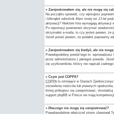
» Zarejestrowałem się, ale nie mogę się za
Na początku sprawdź, czy wpisujesz poprawny
i kliknąłeś odnośnik
Mam mniej niż 13 lat
podcz
aktywacji? Niektóre fora wymagają aktywacji
Po rejestracji powinieneś otrzymać wiadomość 
otrzymałeś e-maila, to czy jesteś pewien, ż
Jeżeli jesteś pewien, że podałeś poprawmy ad
» Zarejestrowałem się kiedyś, ale nie mogę
Prawdopodobny powód tego to: wprowadzasz błę
przez administratora z jakiegoś powodu. Jeże
się użytkowników, którzy nie napisali żadneg
» Czym jest COPPA?
COPPA
to istniejące w Stanach Zjednoczony
zezwolenia rodziców lub prawnych opiekunów, z
której próbujesz się zarejestrować, skontaktu
support phpBB w Polsce nie mają kompetencji d
» Dlaczego nie mogę się zarejestrować?
Prawdopodobnie właściciel strony zbanował Twó