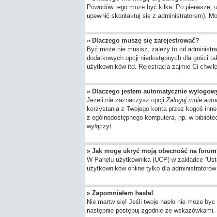
Powodów tego może być kilka. Po pierwsze, upe
upewnić skontaktuj się z administratorem). Moż
» Dlaczego muszę się zarejestrować?
Być może nie musisz, zależy to od administra
dodatkowych opcji niedostępnych dla gości ta
użytkowników itd. Rejestracja zajmie Ci chwil
» Dlaczego jestem automatycznie wylogo
Jeżeli nie zaznaczysz opcji
Zaloguj mnie auto
korzystania z Twojego konta przez kogoś inn
z ogólnodostępnego komputera, np. w bibliotece
wyłączył.
» Jak mogę ukryć moją obecność na forum
W Panelu użytkownika (UCP) w zakładce “Ustaw
użytkowników online tylko dla administratorów 
» Zapomniałem hasła!
Nie martw się! Jeśli twoje hasło nie może byc 
następnie postępuj zgodnie ze wskazówkami.