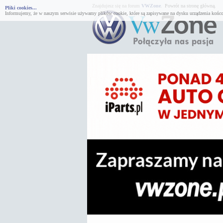
Znajdujesz się na forum
VWZone
.
Powrót na stronę główną.
Pliki cookies...
Informujemy, że w naszym serwisie używamy plików cookie, które są zapisywane na dysku urządzenia końco