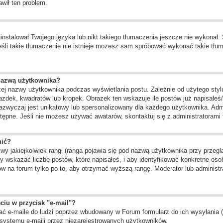
awił ten problem.
instalował Twojego języka lub nikt takiego tłumaczenia jeszcze nie wykonał.
 jeśli takie tłumaczenie nie istnieje możesz sam spróbować wykonać takie tł
nazwą użytkownika?
żej nazwy użytkownika podczas wyświetlania postu. Zależnie od użytego st
zdek, kwadratów lub kropek. Obrazek ten wskazuje ile postów już napisałeś/a
zazwyczaj jest unikatowy lub spersonalizowany dla każdego użytkownika. Adm
ępne. Jeśli nie możesz używać awatarów, skontaktuj się z administratorami f
nić?
 jakiejkolwiek rangi (ranga pojawia się pod nazwą użytkownika przy przegląd
 wskazać liczbę postów, które napisałeś, i aby identyfikować konkretne oso
w na forum tylko po to, aby otrzymać wyższą rangę. Moderator lub administra
ciu w przycisk "e-mail"?
ć e-maile do ludzi poprzez wbudowany w Forum formularz do ich wysyłania (je
systemu e-maili przez niezarejestrowanych użytkowników.