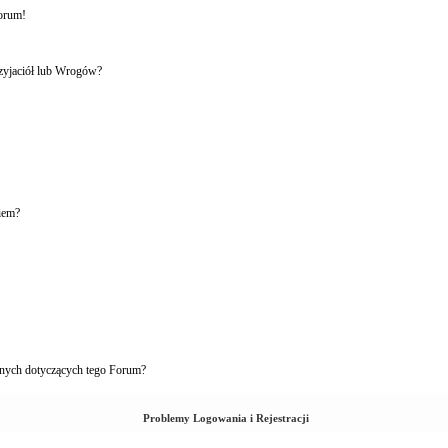
forum!
rzyjaciół lub Wrogów?
iem?
nych dotyczących tego Forum?
Problemy Logowania i Rejestracji