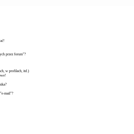
wać!
ych przez forum"?
, w profilach, itd.)
owe!
nika?
"e-mail"?