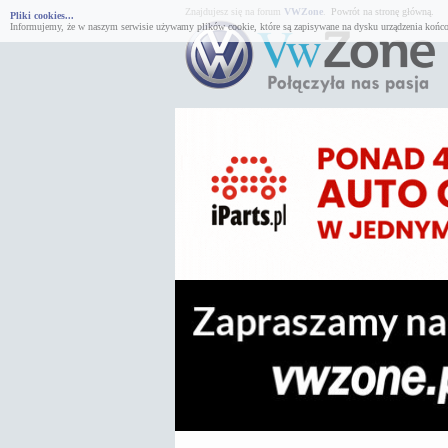
Znajdujesz się na forum
VWZone
.
Powrót na stronę główną.
Pliki cookies...
Informujemy, że w naszym serwisie używamy plików cookie, które są zapisywane na dysku urządzenia końco