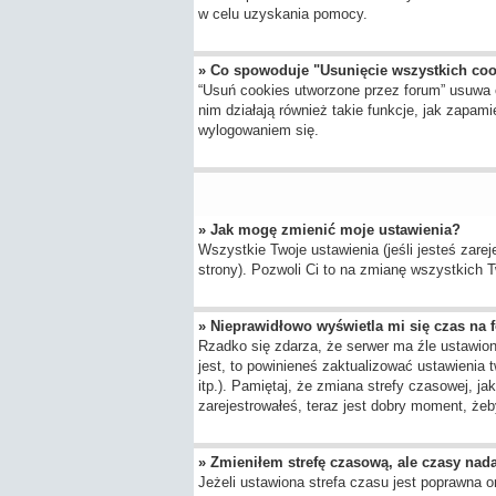
w celu uzyskania pomocy.
» Co spowoduje "Usunięcie wszystkich co
“Usuń cookies utworzone przez forum” usuwa 
nim działają również takie funkcje, jak zap
wylogowaniem się.
» Jak mogę zmienić moje ustawienia?
Wszystkie Twoje ustawienia (jeśli jesteś zarej
strony). Pozwoli Ci to na zmianę wszystkich Tw
» Nieprawidłowo wyświetla mi się czas na fo
Rzadko się zdarza, że serwer ma źle ustawion
jest, to powinieneś zaktualizować ustawienia 
itp.). Pamiętaj, że zmiana strefy czasowej, j
zarejestrowałeś, teraz jest dobry moment, żeby
» Zmieniłem strefę czasową, ale czasy nada
Jeżeli ustawiona strefa czasu jest poprawna o