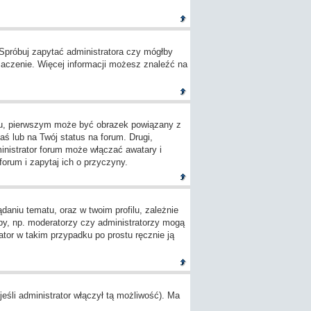
 Spróbuj zapytać administratora czy mógłby
umaczenie. Więcej informacji możesz znaleźć na
ylu, pierwszym może być obrazek powiązany z
ś lub na Twój status na forum. Drugi,
inistrator forum może włączać awatary i
orum i zapytaj ich o przyczyny.
aniu tematu, oraz w twoim profilu, zależnie
by, np. moderatorzy czy administratorzy mogą
tor w takim przypadku po prostu ręcznie ją
śli administrator włączył tą możliwość). Ma