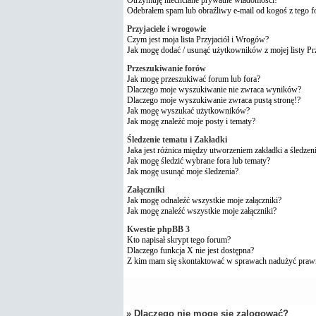
Odebrałem spam lub obraźliwy e-mail od kogoś z tego 
Przyjaciele i wrogowie
Czym jest moja lista Przyjaciół i Wrogów?
Jak mogę dodać / usunąć użytkowników z mojej listy P
Przeszukiwanie forów
Jak mogę przeszukiwać forum lub fora?
Dlaczego moje wyszukiwanie nie zwraca wyników?
Dlaczego moje wyszukiwanie zwraca pustą stronę!?
Jak mogę wyszukać użytkowników?
Jak mogę znaleźć moje posty i tematy?
Śledzenie tematu i Zakładki
Jaka jest różnica między utworzeniem zakładki a śledzen
Jak mogę śledzić wybrane fora lub tematy?
Jak mogę usunąć moje śledzenia?
Załączniki
Jak mogę odnaleźć wszystkie moje załączniki?
Jak mogę znaleźć wszystkie moje załączniki?
Kwestie phpBB 3
Kto napisał skrypt tego forum?
Dlaczego funkcja X nie jest dostępna?
Z kim mam się skontaktować w sprawach nadużyć praw
» Dlaczego nie mogę się zalogować?