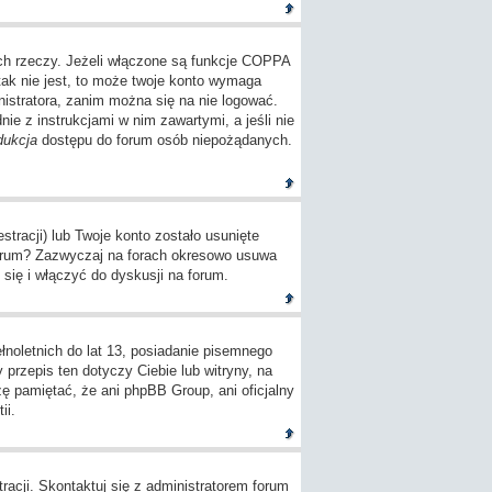
ch rzeczy. Jeżeli włączone są funkcje COPPA
tak nie jest, to może twoje konto wymaga
istratora, zanim można się na nie logować.
e z instrukcjami w nim zawartymi, a jeśli nie
dukcja
dostępu do forum osób niepożądanych.
tracji) lub Twoje konto zostało usunięte
 forum? Zazwyczaj na forach okresowo usuwa
się i włączyć do dyskusji na forum.
oletnich do lat 13, posiadanie pisemnego
przepis ten dotyczy Ciebie lub witryny, na
zę pamiętać, że ani phpBB Group, ani oficjalny
ii.
racji. Skontaktuj się z administratorem forum