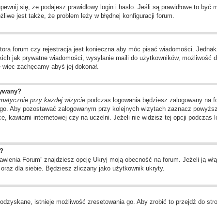
wnij się, że podajesz prawidłowy login i hasło. Jeśli są prawidłowe to być
liwe jest także, że problem leży w błędnej konfiguracji forum.
tora forum czy rejestracja jest konieczna aby móc pisać wiadomości. Jednakż
kich jak prywatne wiadomości, wysyłanie maili do użytkowników, możliwość d
ę więc zachęcamy abyś jej dokonał.
wywany?
matycznie przy każdej wizycie
podczas logowania będziesz zalogowany na for
ego. Aby pozostawać zalogowanym przy kolejnych wizytach zaznacz powyższą 
, kawiarni internetowej czy na uczelni. Jeżeli nie widzisz tej opcji podczas 
?
ienia Forum” znajdziesz opcję Ukryj moją obecność na forum. Jeżeli ją włą
oraz dla siebie. Będziesz zliczany jako użytkownik ukryty.
odzyskane, istnieje możliwość zresetowania go. Aby zrobić to przejdź do stro