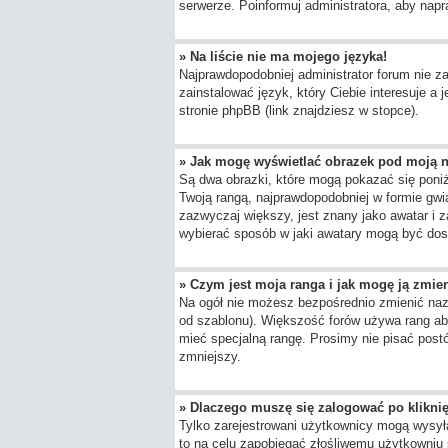
serwerze. Poinformuj administratora, aby napr
» Na liście nie ma mojego języka!
Najprawdopodobniej administrator forum nie za
zainstalować język, który Ciebie interesuje a
stronie phpBB (link znajdziesz w stopce).
» Jak mogę wyświetlać obrazek pod moją 
Są dwa obrazki, które mogą pokazać się poni
Twoją rangą, najprawdopodobniej w formie gwia
zazwyczaj większy, jest znany jako awatar i 
wybierać sposób w jaki awatary mogą być dost
» Czym jest moja ranga i jak mogę ją zmie
Na ogół nie możesz bezpośrednio zmienić nazwy
od szablonu). Większość forów używa rang aby
mieć specjalną rangę. Prosimy nie pisać postó
zmniejszy.
» Dlaczego muszę się zalogować po kliknię
Tylko zarejestrowani użytkownicy mogą wysyła
to na celu zapobiegać złośliwemu użytkowniu 