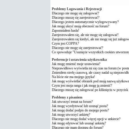
Najczęściej Zadawane Pytania
Problemy Logowania i Rejestracji
Dlaczego nie mogę się zalogować?
Dlaczego muszę się zarejestrować?
Dlaczego jestem automatycznie wylogowywany?
Jak mogę ukryć moją obecność na forum?
Zapomniałem hasła!
Zarejestrowałem się, ale nie mogę się zalogować!
Zarejestrowałem się kiedyś, ale nie mogę się już zalogo
Czym jest COPPA?
Dlaczego nie mogę się zarejestrować?
Co spowoduje "Usunięcie wszystkich cookies utworzon
Preferencje i ustawienia użytkownika
Jak mogę zmienić moje ustawienia?
Nieprawidłowo wyświetla mi się czas na forum (w postach
Zmieniłem strefę czasową, ale czasy nadal są nieprawidł
Na liście nie ma mojego języka!
Jak mogę wyświetlać obrazek pod moją nazwą użytkow
Czym jest moja ranga i jak mogę ją zmienić?
Dlaczego muszę się zalogować po kliknięciu w przycisk 
Problemy z pisaniem
Jak utworzyć temat na forum?
Jak mogę wyedytować lub usunąć posta?
Jak mogę dodać podpis do mojego postu?
Jak mogę utworzyć ankietę?
Dlaczego nie mogę dodać więcej opcji w ankiecie?
Jak mogę edytować lub usunąć ankietę?
Dlaczego nie mam dostępu do forum?