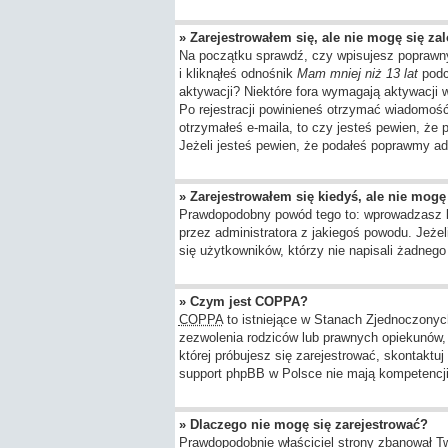
» Zarejestrowałem się, ale nie mogę się za
Na początku sprawdź, czy wpisujesz poprawny
i kliknąłeś odnośnik
Mam mniej niż 13 lat
podcz
aktywacji? Niektóre fora wymagają aktywacji
Po rejestracji powinieneś otrzymać wiadomość 
otrzymałeś e-maila, to czy jesteś pewien, ż
Jeżeli jesteś pewien, że podałeś poprawmy ad
» Zarejestrowałem się kiedyś, ale nie mogę
Prawdopodobny powód tego to: wprowadzasz błę
przez administratora z jakiegoś powodu. Jeże
się użytkowników, którzy nie napisali żadneg
» Czym jest COPPA?
COPPA
to istniejące w Stanach Zjednoczony
zezwolenia rodziców lub prawnych opiekunów, z
której próbujesz się zarejestrować, skontaktu
support phpBB w Polsce nie mają kompetencji d
» Dlaczego nie mogę się zarejestrować?
Prawdopodobnie właściciel strony zbanował Twó