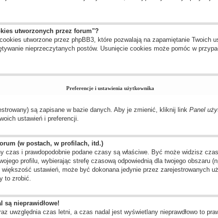
okies utworzonych przez forum"?
cookies utworzone przez phpBB3, które pozwalają na zapamiętanie Twoich us
amiętywanie nieprzeczytanych postów. Usunięcie cookies może pomóc w przyp
Preferencje i ustawienia użytkownika
estrowany) są zapisane w bazie danych. Aby je zmienić, kliknij link
Panel uży
oich ustawień i preferencji.
rum (w postach, w profilach, itd.)
y czas i prawdopodobnie podane czasy są właściwe. Być może widzisz czas ze
twojego profilu, wybierając strefę czasową odpowiednią dla twojego obszaru 
ak większość ustawień, może być dokonana jedynie przez zarejestrowanych uż
 to zrobić.
l są nieprawidłowe!
raz uwzględnia czas letni, a czas nadal jest wyświetlany nieprawdłowo to pr