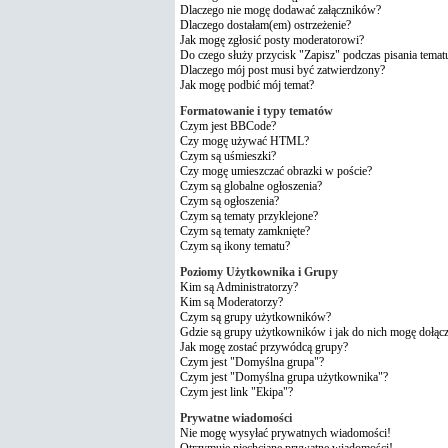
Dlaczego nie mogę dodawać załączników?
Dlaczego dostałam(em) ostrzeżenie?
Jak mogę zgłosić posty moderatorowi?
Do czego służy przycisk "Zapisz" podczas pisania temat
Dlaczego mój post musi być zatwierdzony?
Jak mogę podbić mój temat?
Formatowanie i typy tematów
Czym jest BBCode?
Czy mogę używać HTML?
Czym są uśmieszki?
Czy mogę umieszczać obrazki w poście?
Czym są globalne ogłoszenia?
Czym są ogłoszenia?
Czym są tematy przyklejone?
Czym są tematy zamknięte?
Czym są ikony tematu?
Poziomy Użytkownika i Grupy
Kim są Administratorzy?
Kim są Moderatorzy?
Czym są grupy użytkowników?
Gdzie są grupy użytkowników i jak do nich mogę dołąc
Jak mogę zostać przywódcą grupy?
Czym jest "Domyślna grupa"?
Czym jest "Domyślna grupa użytkownika"?
Czym jest link "Ekipa"?
Prywatne wiadomości
Nie mogę wysyłać prywatnych wiadomości!
Otrzymuję niechciane prywatne wiadomości!