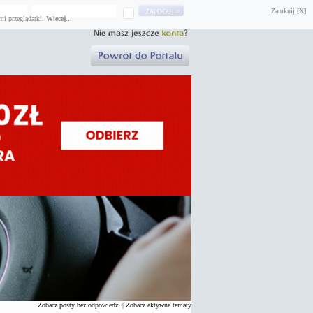
Zamknij [X]
mi przeglądarki.
Więcej...
Zobacz posty bez odpowiedzi
|
Zobacz aktywne tematy