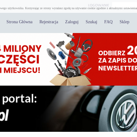
wego użytkownika. Korzystając ze strony wyrażasz zgodę na używanie cookie zgodnie z aktualnymi ustawienia
Strona Główna
Rejestracja
Zaloguj
Szukaj
FAQ
Sklep