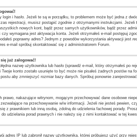
logować!
 login i hasło. Jeżeli te są w porządku, to problemem może być jedna z dwó
as rejestracji, musisz postąpić zgodnie z otrzymanymi instrukcjami. Jeżeli 
 wszystkich nowych kont, bądź przez samych użytkowników, bądź przez admin
czy wymagana jest aktywacja konta. Jeżeli otrzymałeś e-mail postępuj zgodni
e podałeś poprawny adres? Jednym z powodów wykorzystania aktywacji jest
re
res e-mail spróbuj skontaktować się z administratorem Forum.
 się już zalogować!
dna nazwę użytkownika lub hasło (sprawdź e-mail, który otrzymałeś po rejes
li Twoje konto zostało usunięte to być może nie pisałeś żadnych postów na
o postu aby zmniejszyć rozmiar bazy danych. Spróbuj ponownie zarejestrować 
ch prawo, nakazujące witrynom, mogącym przechowywać dane osobowe niepełn
ezwalające na przechowywanie w/w informacji. Jeżeli nie jesteś pewien, czy 
j się z prawnikiem lub inną osobą, zdolną do udzielenia fachowej porady. Pros
o udzielania porad prawnych i nie należy się z nimi kontaktować w tej kwest
j adres IP lub zabronił nazwy użytkownika, której próbujesz użyć przy rejest