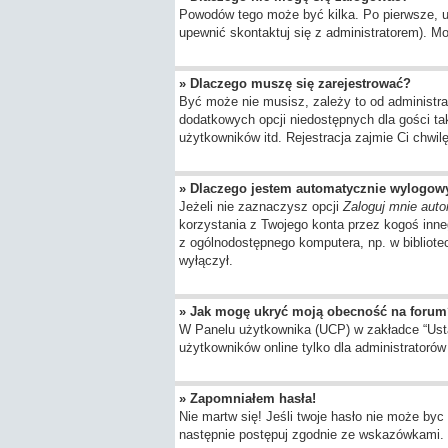
Powodów tego może być kilka. Po pierwsze, upe
upewnić skontaktuj się z administratorem). Moż
» Dlaczego muszę się zarejestrować?
Być może nie musisz, zależy to od administra
dodatkowych opcji niedostępnych dla gości ta
użytkowników itd. Rejestracja zajmie Ci chwil
» Dlaczego jestem automatycznie wylogo
Jeżeli nie zaznaczysz opcji
Zaloguj mnie auto
korzystania z Twojego konta przez kogoś inn
z ogólnodostępnego komputera, np. w bibliotece
wyłączył.
» Jak mogę ukryć moją obecność na forum
W Panelu użytkownika (UCP) w zakładce “Ustaw
użytkowników online tylko dla administratorów 
» Zapomniałem hasła!
Nie martw się! Jeśli twoje hasło nie może byc 
następnie postępuj zgodnie ze wskazówkami.