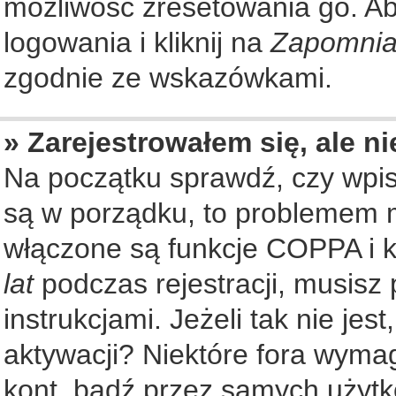
możliwość zresetowania go. Aby
logowania i kliknij na
Zapomnia
zgodnie ze wskazówkami.
» Zarejestrowałem się, ale n
Na początku sprawdź, czy wpisu
są w porządku, to problemem m
włączone są funkcje COPPA i k
lat
podczas rejestracji, musisz
instrukcjami. Jeżeli tak nie je
aktywacji? Niektóre fora wyma
kont, bądź przez samych użytk