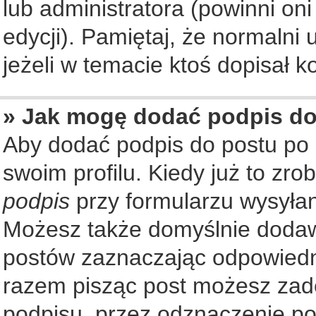
lub administratora (powinni on
edycji). Pamiętaj, że normalni
jeżeli w temacie ktoś dopisał ko
» Jak mogę dodać podpis d
Aby dodać podpis do postu po
swoim profilu. Kiedy już to zr
podpis
przy formularzu wysyła
Możesz także domyślnie dodaw
postów zaznaczając odpowiedn
razem pisząc post możesz zad
podpisu, przez odznaczenie po