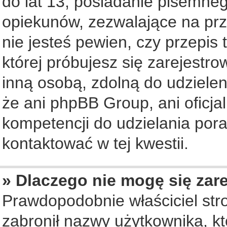
do lat 13, posiadanie pisemne
opiekunów, zezwalające na prz
nie jesteś pewien, czy przepis 
której próbujesz się zarejestro
inną osobą, zdolną do udziele
że ani phpBB Group, ani oficj
kompetencji do udzielania pora
kontaktować w tej kwestii.
» Dlaczego nie mogę się zar
Prawdopodobnie właściciel str
zabronił nazwy użytkownika, któ