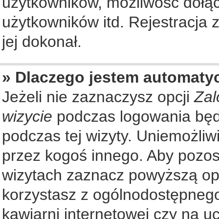
użytkowników, możliwość dołąc
użytkowników itd. Rejestracja
jej dokonał.
» Dlaczego jestem automat
Jeżeli nie zaznaczysz opcji
Zal
wizycie
podczas logowania będ
podczas tej wizyty. Uniemożliw
przez kogoś innego. Aby pozo
wizytach zaznacz powyższą opcj
korzystasz z ogólnodostępnego
kawiarni internetowej czy na ucz