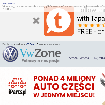
Pliki cookies...
Informujemy, że w naszym serwisie używamy plików cookie, które są zapisywane na dysku urządzenia końco
Follow th
Więcej...
with Tapa
FREE - on
Znajdujesz się na forum
VWZone
.
Powrót na stronę główną.
Strona Główna
Rejestra