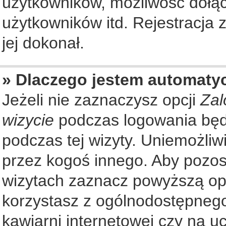
użytkowników, możliwość dołąc
użytkowników itd. Rejestracja
jej dokonał.
» Dlaczego jestem automat
Jeżeli nie zaznaczysz opcji
Zal
wizycie
podczas logowania będ
podczas tej wizyty. Uniemożliw
przez kogoś innego. Aby pozo
wizytach zaznacz powyższą opcj
korzystasz z ogólnodostępnego
kawiarni internetowej czy na ucz