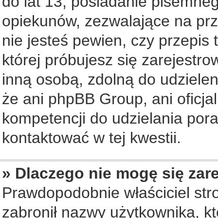
do lat 13, posiadanie pisemne
opiekunów, zezwalające na prz
nie jesteś pewien, czy przepis 
której próbujesz się zarejestro
inną osobą, zdolną do udziele
że ani phpBB Group, ani oficj
kompetencji do udzielania pora
kontaktować w tej kwestii.
» Dlaczego nie mogę się zar
Prawdopodobnie właściciel str
zabronił nazwy użytkownika, któ