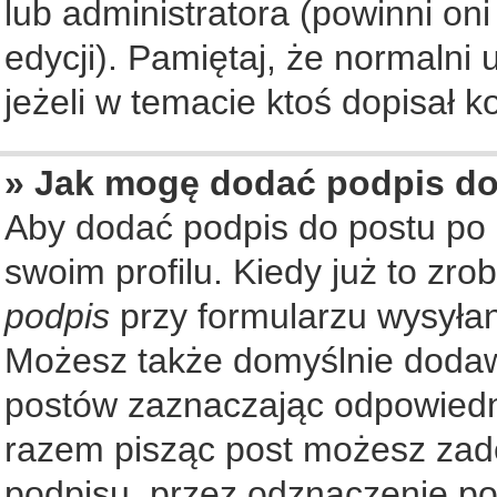
lub administratora (powinni on
edycji). Pamiętaj, że normalni
jeżeli w temacie ktoś dopisał ko
» Jak mogę dodać podpis d
Aby dodać podpis do postu po
swoim profilu. Kiedy już to zr
podpis
przy formularzu wysyła
Możesz także domyślnie dodaw
postów zaznaczając odpowiedn
razem pisząc post możesz zad
podpisu, przez odznaczenie po