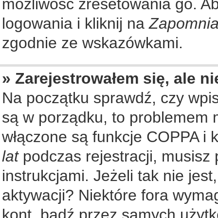
możliwość zresetowania go. Aby
logowania i kliknij na
Zapomnia
zgodnie ze wskazówkami.
» Zarejestrowałem się, ale n
Na początku sprawdź, czy wpisu
są w porządku, to problemem m
włączone są funkcje COPPA i k
lat
podczas rejestracji, musisz
instrukcjami. Jeżeli tak nie je
aktywacji? Niektóre fora wyma
kont, bądź przez samych użytk