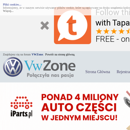
Pliki cookies...
Informujemy, że w naszym serwisie używamy plików cookie, które są zapisywane na dysku urządzenia końco
Follow th
Więcej...
with Tapa
FREE - on
Znajdujesz się na forum
VWZone
.
Powrót na stronę główną.
Strona Główna
Rejestra