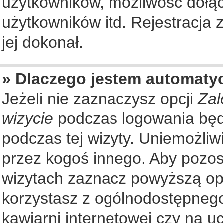
użytkowników, możliwość dołąc
użytkowników itd. Rejestracja
jej dokonał.
» Dlaczego jestem automat
Jeżeli nie zaznaczysz opcji
Zal
wizycie
podczas logowania będ
podczas tej wizyty. Uniemożliw
przez kogoś innego. Aby pozo
wizytach zaznacz powyższą opcj
korzystasz z ogólnodostępnego
kawiarni internetowej czy na ucz