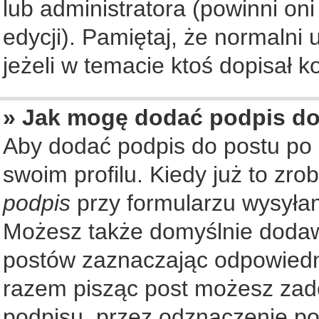
lub administratora (powinni on
edycji). Pamiętaj, że normalni
jeżeli w temacie ktoś dopisał ko
» Jak mogę dodać podpis d
Aby dodać podpis do postu po
swoim profilu. Kiedy już to zr
podpis
przy formularzu wysyła
Możesz także domyślnie dodaw
postów zaznaczając odpowiedn
razem pisząc post możesz zad
podpisu, przez odznaczenie po