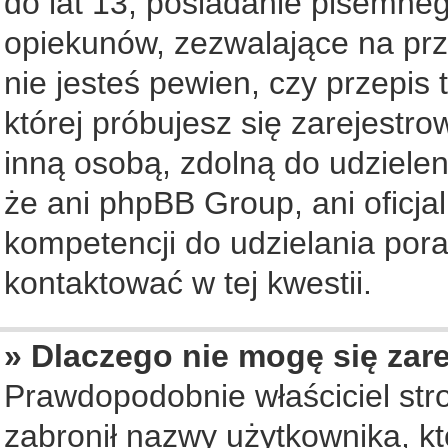
do lat 13, posiadanie pisemne
opiekunów, zezwalające na prz
nie jesteś pewien, czy przepis 
której próbujesz się zarejestro
inną osobą, zdolną do udziele
że ani phpBB Group, ani oficj
kompetencji do udzielania pora
kontaktować w tej kwestii.
» Dlaczego nie mogę się zar
Prawdopodobnie właściciel str
zabronił nazwy użytkownika, któ