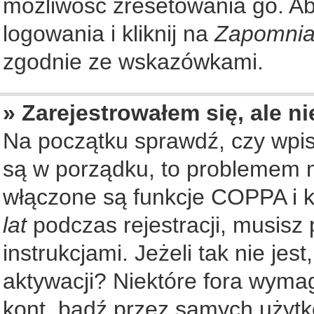
możliwość zresetowania go. Aby
logowania i kliknij na
Zapomnia
zgodnie ze wskazówkami.
» Zarejestrowałem się, ale n
Na początku sprawdź, czy wpisu
są w porządku, to problemem m
włączone są funkcje COPPA i k
lat
podczas rejestracji, musisz
instrukcjami. Jeżeli tak nie je
aktywacji? Niektóre fora wyma
kont, bądź przez samych użytk