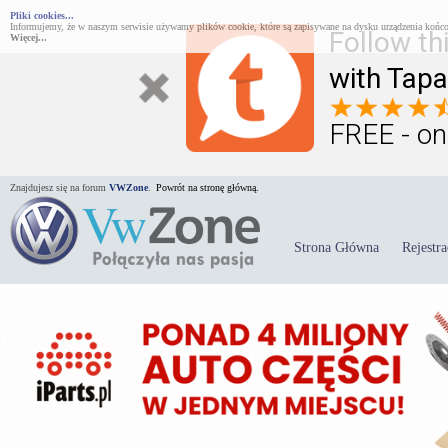
Pliki cookies...
Informujemy, że w naszym serwisie używamy plików cookie, które są zapisywane na dysku urządzenia końco
Follow th
Więcej...
with Tapa
FREE - on
Znajdujesz się na forum
VWZone
.
Powrót na stronę główną.
Strona Główna
Rejestra