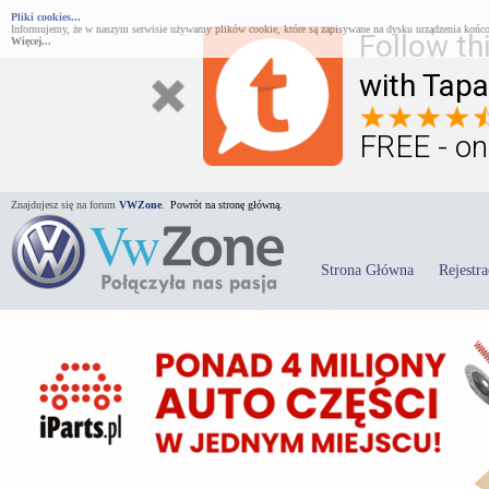
Pliki cookies...
Informujemy, że w naszym serwisie używamy plików cookie, które są zapisywane na dysku urządzenia końco
Follow th
Więcej...
with Tapa
FREE - on
Znajdujesz się na forum
VWZone
.
Powrót na stronę główną.
Strona Główna
Rejestra