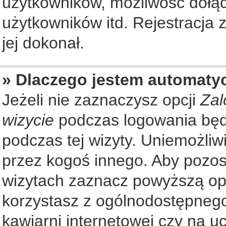
użytkowników, możliwość dołąc
użytkowników itd. Rejestracja
jej dokonał.
» Dlaczego jestem automat
Jeżeli nie zaznaczysz opcji
Zal
wizycie
podczas logowania będ
podczas tej wizyty. Uniemożliw
przez kogoś innego. Aby pozo
wizytach zaznacz powyższą opcj
korzystasz z ogólnodostępnego
kawiarni internetowej czy na ucz