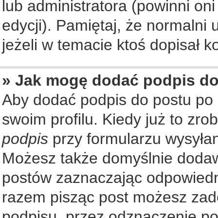
lub administratora (powinni on
edycji). Pamiętaj, że normalni
jeżeli w temacie ktoś dopisał ko
» Jak mogę dodać podpis d
Aby dodać podpis do postu po
swoim profilu. Kiedy już to zr
podpis
przy formularzu wysyła
Możesz także domyślnie dodaw
postów zaznaczając odpowiedn
razem pisząc post możesz zad
podpisu, przez odznaczenie po