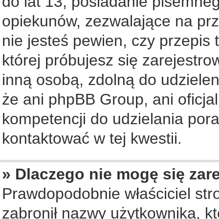
do lat 13, posiadanie pisemne
opiekunów, zezwalające na prz
nie jesteś pewien, czy przepis 
której próbujesz się zarejestro
inną osobą, zdolną do udziele
że ani phpBB Group, ani oficj
kompetencji do udzielania pora
kontaktować w tej kwestii.
» Dlaczego nie mogę się zar
Prawdopodobnie właściciel str
zabronił nazwy użytkownika, któ