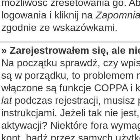
możliwość zresetowania go. Aby
logowania i kliknij na
Zapomnia
zgodnie ze wskazówkami.
» Zarejestrowałem się, ale n
Na początku sprawdź, czy wpisu
są w porządku, to problemem m
włączone są funkcje COPPA i k
lat
podczas rejestracji, musisz
instrukcjami. Jeżeli tak nie je
aktywacji? Niektóre fora wyma
kont, bądź przez samych użytk