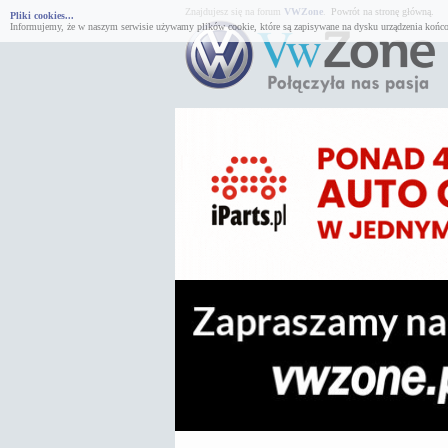
Znajdujesz się na forum
VWZone
.
Powrót na stronę główną.
Pliki cookies...
Informujemy, że w naszym serwisie używamy plików cookie, które są zapisywane na dysku urządzenia końco