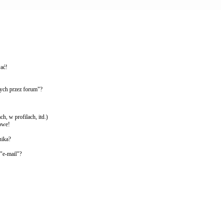
wać!
ych przez forum"?
, w profilach, itd.)
owe!
nika?
"e-mail"?