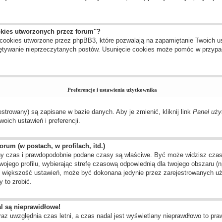
okies utworzonych przez forum"?
cookies utworzone przez phpBB3, które pozwalają na zapamiętanie Twoich us
amiętywanie nieprzeczytanych postów. Usunięcie cookies może pomóc w przyp
Preferencje i ustawienia użytkownika
estrowany) są zapisane w bazie danych. Aby je zmienić, kliknij link
Panel uży
oich ustawień i preferencji.
rum (w postach, w profilach, itd.)
y czas i prawdopodobnie podane czasy są właściwe. Być może widzisz czas ze
twojego profilu, wybierając strefę czasową odpowiednią dla twojego obszaru 
ak większość ustawień, może być dokonana jedynie przez zarejestrowanych uż
 to zrobić.
l są nieprawidłowe!
raz uwzględnia czas letni, a czas nadal jest wyświetlany nieprawdłowo to pr