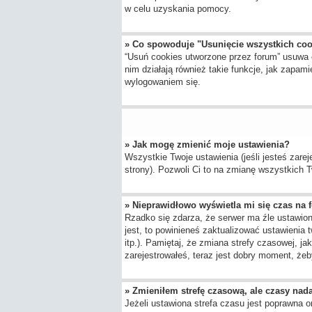
w celu uzyskania pomocy.
» Co spowoduje "Usunięcie wszystkich co
“Usuń cookies utworzone przez forum” usuwa 
nim działają również takie funkcje, jak zap
wylogowaniem się.
» Jak mogę zmienić moje ustawienia?
Wszystkie Twoje ustawienia (jeśli jesteś zarej
strony). Pozwoli Ci to na zmianę wszystkich Tw
» Nieprawidłowo wyświetla mi się czas na fo
Rzadko się zdarza, że serwer ma źle ustawion
jest, to powinieneś zaktualizować ustawienia 
itp.). Pamiętaj, że zmiana strefy czasowej, j
zarejestrowałeś, teraz jest dobry moment, żeby
» Zmieniłem strefę czasową, ale czasy nada
Jeżeli ustawiona strefa czasu jest poprawna o