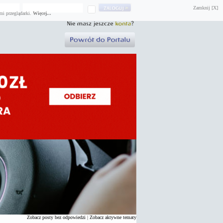
Zamknij [X]
mi przeglądarki.
Więcej...
Zobacz posty bez odpowiedzi
|
Zobacz aktywne tematy