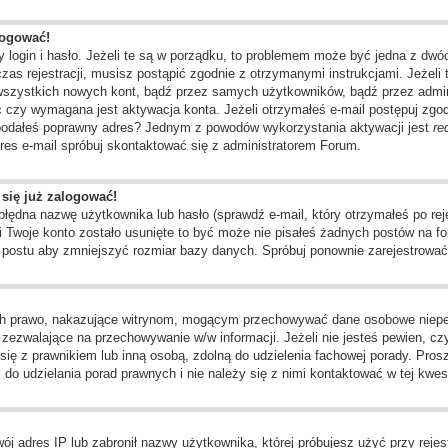
logować!
 login i hasło. Jeżeli te są w porządku, to problemem może być jedna z dwó
as rejestracji, musisz postąpić zgodnie z otrzymanymi instrukcjami. Jeżeli 
 wszystkich nowych kont, bądź przez samych użytkowników, bądź przez admin
czy wymagana jest aktywacja konta. Jeżeli otrzymałeś e-mail postępuj zgodni
e podałeś poprawny adres? Jednym z powodów wykorzystania aktywacji jest
re
res e-mail spróbuj skontaktować się z administratorem Forum.
 się już zalogować!
dna nazwę użytkownika lub hasło (sprawdź e-mail, który otrzymałeś po rejes
li Twoje konto zostało usunięte to być może nie pisałeś żadnych postów na
o postu aby zmniejszyć rozmiar bazy danych. Spróbuj ponownie zarejestrować 
ch prawo, nakazujące witrynom, mogącym przechowywać dane osobowe niepełn
ezwalające na przechowywanie w/w informacji. Jeżeli nie jesteś pewien, czy 
j się z prawnikiem lub inną osobą, zdolną do udzielenia fachowej porady. Pros
o udzielania porad prawnych i nie należy się z nimi kontaktować w tej kwest
j adres IP lub zabronił nazwy użytkownika, której próbujesz użyć przy rejest