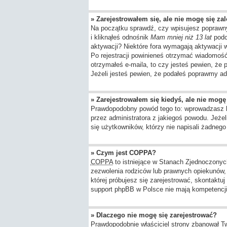
» Zarejestrowałem się, ale nie mogę się za
Na początku sprawdź, czy wpisujesz poprawny
i kliknąłeś odnośnik
Mam mniej niż 13 lat
podcz
aktywacji? Niektóre fora wymagają aktywacji
Po rejestracji powinieneś otrzymać wiadomość 
otrzymałeś e-maila, to czy jesteś pewien, ż
Jeżeli jesteś pewien, że podałeś poprawmy ad
» Zarejestrowałem się kiedyś, ale nie mogę
Prawdopodobny powód tego to: wprowadzasz błę
przez administratora z jakiegoś powodu. Jeże
się użytkowników, którzy nie napisali żadneg
» Czym jest COPPA?
COPPA
to istniejące w Stanach Zjednoczony
zezwolenia rodziców lub prawnych opiekunów, z
której próbujesz się zarejestrować, skontaktu
support phpBB w Polsce nie mają kompetencji d
» Dlaczego nie mogę się zarejestrować?
Prawdopodobnie właściciel strony zbanował Twó