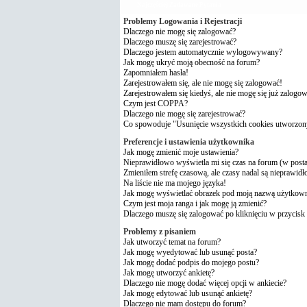
Najczęściej Zadawane Pytania
Problemy Logowania i Rejestracji
Dlaczego nie mogę się zalogować?
Dlaczego muszę się zarejestrować?
Dlaczego jestem automatycznie wylogowywany?
Jak mogę ukryć moją obecność na forum?
Zapomniałem hasła!
Zarejestrowałem się, ale nie mogę się zalogować!
Zarejestrowałem się kiedyś, ale nie mogę się już zalogo
Czym jest COPPA?
Dlaczego nie mogę się zarejestrować?
Co spowoduje "Usunięcie wszystkich cookies utworzon
Preferencje i ustawienia użytkownika
Jak mogę zmienić moje ustawienia?
Nieprawidłowo wyświetla mi się czas na forum (w postach
Zmieniłem strefę czasową, ale czasy nadal są nieprawidł
Na liście nie ma mojego języka!
Jak mogę wyświetlać obrazek pod moją nazwą użytkow
Czym jest moja ranga i jak mogę ją zmienić?
Dlaczego muszę się zalogować po kliknięciu w przycisk 
Problemy z pisaniem
Jak utworzyć temat na forum?
Jak mogę wyedytować lub usunąć posta?
Jak mogę dodać podpis do mojego postu?
Jak mogę utworzyć ankietę?
Dlaczego nie mogę dodać więcej opcji w ankiecie?
Jak mogę edytować lub usunąć ankietę?
Dlaczego nie mam dostępu do forum?