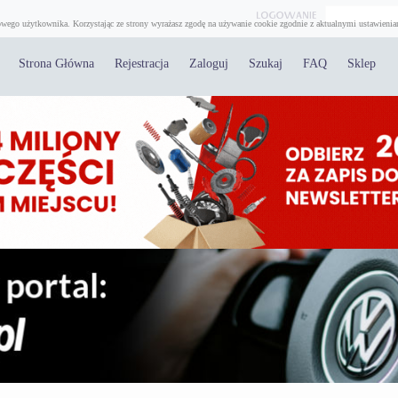
wego użytkownika. Korzystając ze strony wyrażasz zgodę na używanie cookie zgodnie z aktualnymi ustawienia
Strona Główna
Rejestracja
Zaloguj
Szukaj
FAQ
Sklep