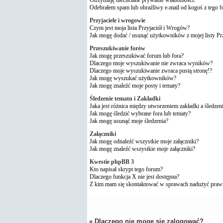
Odebrałem spam lub obraźliwy e-mail od kogoś z tego 
Przyjaciele i wrogowie
Czym jest moja lista Przyjaciół i Wrogów?
Jak mogę dodać / usunąć użytkowników z mojej listy P
Przeszukiwanie forów
Jak mogę przeszukiwać forum lub fora?
Dlaczego moje wyszukiwanie nie zwraca wyników?
Dlaczego moje wyszukiwanie zwraca pustą stronę!?
Jak mogę wyszukać użytkowników?
Jak mogę znaleźć moje posty i tematy?
Śledzenie tematu i Zakładki
Jaka jest różnica między utworzeniem zakładki a śledzen
Jak mogę śledzić wybrane fora lub tematy?
Jak mogę usunąć moje śledzenia?
Załączniki
Jak mogę odnaleźć wszystkie moje załączniki?
Jak mogę znaleźć wszystkie moje załączniki?
Kwestie phpBB 3
Kto napisał skrypt tego forum?
Dlaczego funkcja X nie jest dostępna?
Z kim mam się skontaktować w sprawach nadużyć praw
» Dlaczego nie mogę się zalogować?