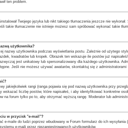
awił ten problem.
instalował Twojego języka lub nikt takiego tłumaczenia jeszcze nie wykonał.
 jeśli takie tłumaczenie nie istnieje możesz sam spróbować wykonać takie tł
nazwą użytkownika?
żej nazwy użytkownika podczas wyświetlania postu. Zależnie od użytego st
zdek, kwadratów lub kropek. Obrazek ten wskazuje ile postów już napisałeś/a
zazwyczaj jest unikatowy lub spersonalizowany dla każdego użytkownika. Adm
ępne. Jeśli nie możesz używać awatarów, skontaktuj się z administratorami f
nić?
 jakiejkolwiek rangi (ranga pojawia się pod nazwą użytkownika przy przegląd
 wskazać liczbę postów, które napisałeś, i aby identyfikować konkretne oso
w na forum tylko po to, aby otrzymać wyższą rangę. Moderator lub administra
ciu w przycisk "e-mail"?
ć e-maile do ludzi poprzez wbudowany w Forum formularz do ich wysyłania (je
systemu e-maili przez niezarejestrowanych użytkowników.