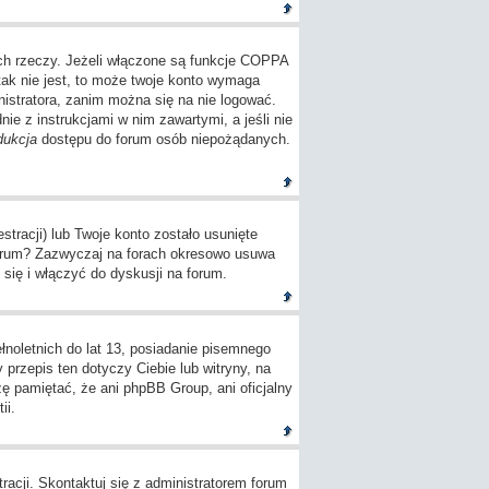
ch rzeczy. Jeżeli włączone są funkcje COPPA
tak nie jest, to może twoje konto wymaga
istratora, zanim można się na nie logować.
e z instrukcjami w nim zawartymi, a jeśli nie
dukcja
dostępu do forum osób niepożądanych.
tracji) lub Twoje konto zostało usunięte
 forum? Zazwyczaj na forach okresowo usuwa
się i włączyć do dyskusji na forum.
oletnich do lat 13, posiadanie pisemnego
przepis ten dotyczy Ciebie lub witryny, na
zę pamiętać, że ani phpBB Group, ani oficjalny
ii.
racji. Skontaktuj się z administratorem forum