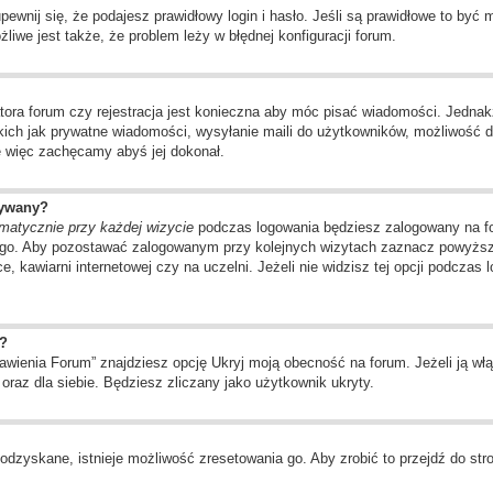
wnij się, że podajesz prawidłowy login i hasło. Jeśli są prawidłowe to być
liwe jest także, że problem leży w błędnej konfiguracji forum.
tora forum czy rejestracja jest konieczna aby móc pisać wiadomości. Jednakż
kich jak prywatne wiadomości, wysyłanie maili do użytkowników, możliwość d
ę więc zachęcamy abyś jej dokonał.
wywany?
matycznie przy każdej wizycie
podczas logowania będziesz zalogowany na for
ego. Aby pozostawać zalogowanym przy kolejnych wizytach zaznacz powyższą 
, kawiarni internetowej czy na uczelni. Jeżeli nie widzisz tej opcji podczas 
?
ienia Forum” znajdziesz opcję Ukryj moją obecność na forum. Jeżeli ją włą
oraz dla siebie. Będziesz zliczany jako użytkownik ukryty.
odzyskane, istnieje możliwość zresetowania go. Aby zrobić to przejdź do stro