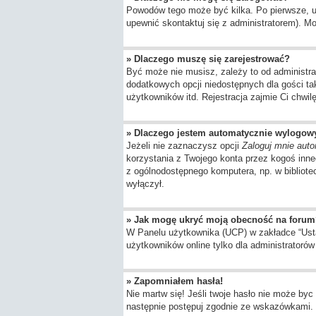
Powodów tego może być kilka. Po pierwsze, upe
upewnić skontaktuj się z administratorem). Moż
» Dlaczego muszę się zarejestrować?
Być może nie musisz, zależy to od administra
dodatkowych opcji niedostępnych dla gości ta
użytkowników itd. Rejestracja zajmie Ci chwil
» Dlaczego jestem automatycznie wylogo
Jeżeli nie zaznaczysz opcji
Zaloguj mnie auto
korzystania z Twojego konta przez kogoś inn
z ogólnodostępnego komputera, np. w bibliotece
wyłączył.
» Jak mogę ukryć moją obecność na forum
W Panelu użytkownika (UCP) w zakładce “Ustaw
użytkowników online tylko dla administratorów 
» Zapomniałem hasła!
Nie martw się! Jeśli twoje hasło nie może byc 
następnie postępuj zgodnie ze wskazówkami.