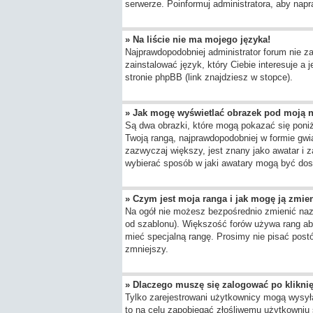
serwerze. Poinformuj administratora, aby napr
» Na liście nie ma mojego języka!
Najprawdopodobniej administrator forum nie za
zainstalować język, który Ciebie interesuje a
stronie phpBB (link znajdziesz w stopce).
» Jak mogę wyświetlać obrazek pod moją 
Są dwa obrazki, które mogą pokazać się poni
Twoją rangą, najprawdopodobniej w formie gwia
zazwyczaj większy, jest znany jako awatar i 
wybierać sposób w jaki awatary mogą być dost
» Czym jest moja ranga i jak mogę ją zmie
Na ogół nie możesz bezpośrednio zmienić nazwy
od szablonu). Większość forów używa rang aby
mieć specjalną rangę. Prosimy nie pisać postó
zmniejszy.
» Dlaczego muszę się zalogować po kliknię
Tylko zarejestrowani użytkownicy mogą wysyła
to na celu zapobiegać złośliwemu użytkowniu 