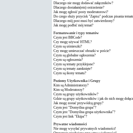
Dlaczego nie mogę dodawać załączników?
Dlaczego dostałam(em) ostrzeżenie?
Jak mogę zgłosić posty moderatorowi?
Do czego służy przycisk "Zapisz" podczas pisania temat
Dlaczego mój post musi być zatwierdzony?
Jak mogę podbić mój temat?
Formatowanie i typy tematów
Czym jest BBCode?
Czy mogę używać HTML?
Czym są uśmieszki?
Czy mogę umieszczać obrazki w poście?
Czym są globalne ogłoszenia?
Czym są ogłoszenia?
Czym są tematy przyklejone?
Czym są tematy zamknięte?
Czym są ikony tematu?
Poziomy Użytkownika i Grupy
Kim są Administratorzy?
Kim są Moderatorzy?
Czym są grupy użytkowników?
Gdzie są grupy użytkowników i jak do nich mogę dołąc
Jak mogę zostać przywódcą grupy?
Czym jest "Domyślna grupa"?
Czym jest "Domyślna grupa użytkownika"?
Czym jest link "Ekipa"?
Prywatne wiadomości
Nie mogę wysyłać prywatnych wiadomości!
Otrzymuję niechciane prywatne wiadomości!