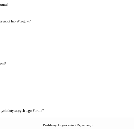
forum!
rzyjaciół lub Wrogów?
iem?
nych dotyczących tego Forum?
Problemy Logowania i Rejestracji