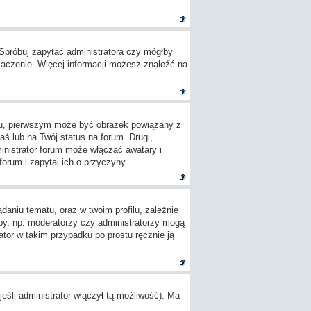
 Spróbuj zapytać administratora czy mógłby
umaczenie. Więcej informacji możesz znaleźć na
ylu, pierwszym może być obrazek powiązany z
ś lub na Twój status na forum. Drugi,
inistrator forum może włączać awatary i
orum i zapytaj ich o przyczyny.
aniu tematu, oraz w twoim profilu, zależnie
by, np. moderatorzy czy administratorzy mogą
tor w takim przypadku po prostu ręcznie ją
śli administrator włączył tą możliwość). Ma