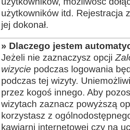
użytkowników, możliwość dołąc
użytkowników itd. Rejestracja
jej dokonał.
» Dlaczego jestem automat
Jeżeli nie zaznaczysz opcji
Zal
wizycie
podczas logowania będ
podczas tej wizyty. Uniemożliw
przez kogoś innego. Aby pozo
wizytach zaznacz powyższą opcj
korzystasz z ogólnodostępnego
kawiarni internetowej czy na ucz