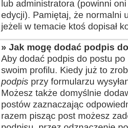
lub administratora (powinni on
edycji). Pamiętaj, że normalni
jeżeli w temacie ktoś dopisał ko
» Jak mogę dodać podpis d
Aby dodać podpis do postu po
swoim profilu. Kiedy już to zr
podpis
przy formularzu wysyła
Możesz także domyślnie dodaw
postów zaznaczając odpowiedn
razem pisząc post możesz zad
podpisu, przez odznaczenie po