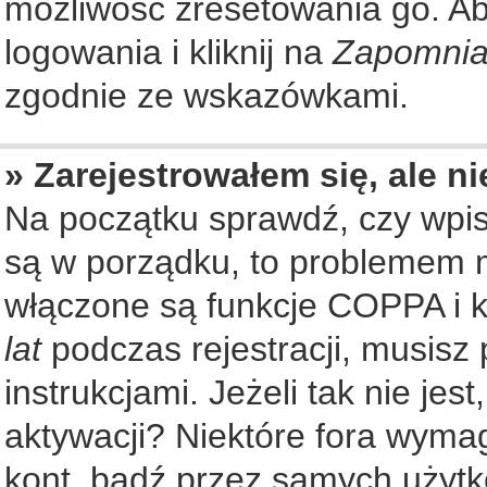
możliwość zresetowania go. Aby
logowania i kliknij na
Zapomnia
zgodnie ze wskazówkami.
» Zarejestrowałem się, ale n
Na początku sprawdź, czy wpisu
są w porządku, to problemem m
włączone są funkcje COPPA i k
lat
podczas rejestracji, musisz
instrukcjami. Jeżeli tak nie je
aktywacji? Niektóre fora wyma
kont, bądź przez samych użytk