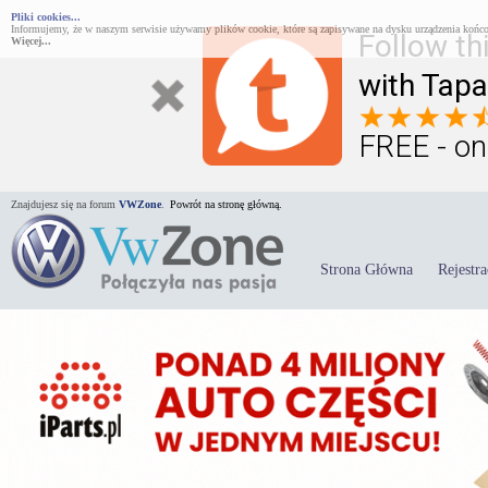
Pliki cookies...
Informujemy, że w naszym serwisie używamy plików cookie, które są zapisywane na dysku urządzenia końco
Follow th
Więcej...
with Tapa
FREE - on
Znajdujesz się na forum
VWZone
.
Powrót na stronę główną.
Strona Główna
Rejestra