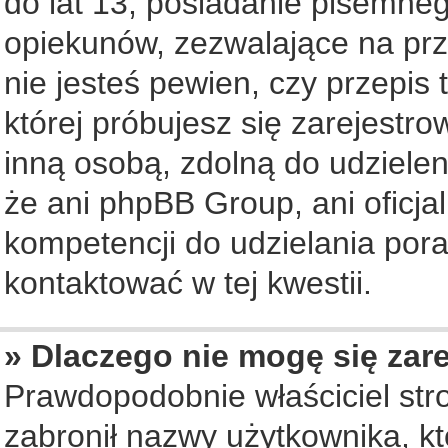
do lat 13, posiadanie pisemne
opiekunów, zezwalające na prz
nie jesteś pewien, czy przepis 
której próbujesz się zarejestro
inną osobą, zdolną do udziele
że ani phpBB Group, ani oficj
kompetencji do udzielania pora
kontaktować w tej kwestii.
» Dlaczego nie mogę się zar
Prawdopodobnie właściciel str
zabronił nazwy użytkownika, któ