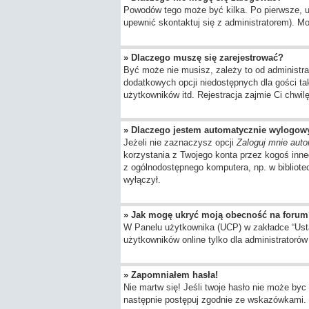
Powodów tego może być kilka. Po pierwsze, upe
upewnić skontaktuj się z administratorem). Moż
» Dlaczego muszę się zarejestrować?
Być może nie musisz, zależy to od administra
dodatkowych opcji niedostępnych dla gości ta
użytkowników itd. Rejestracja zajmie Ci chwil
» Dlaczego jestem automatycznie wylogo
Jeżeli nie zaznaczysz opcji
Zaloguj mnie auto
korzystania z Twojego konta przez kogoś inn
z ogólnodostępnego komputera, np. w bibliotece
wyłączył.
» Jak mogę ukryć moją obecność na forum
W Panelu użytkownika (UCP) w zakładce “Ustaw
użytkowników online tylko dla administratorów 
» Zapomniałem hasła!
Nie martw się! Jeśli twoje hasło nie może byc 
następnie postępuj zgodnie ze wskazówkami.