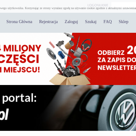
wego użytkownika. Korzystając ze strony wyrażasz zgodę na używanie cookie zgodnie z aktualnymi ustawienia
Strona Główna
Rejestracja
Zaloguj
Szukaj
FAQ
Sklep