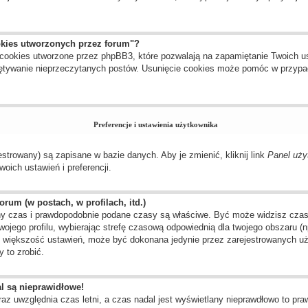
okies utworzonych przez forum"?
cookies utworzone przez phpBB3, które pozwalają na zapamiętanie Twoich us
amiętywanie nieprzeczytanych postów. Usunięcie cookies może pomóc w przyp
Preferencje i ustawienia użytkownika
estrowany) są zapisane w bazie danych. Aby je zmienić, kliknij link
Panel uży
oich ustawień i preferencji.
rum (w postach, w profilach, itd.)
y czas i prawdopodobnie podane czasy są właściwe. Być może widzisz czas ze
twojego profilu, wybierając strefę czasową odpowiednią dla twojego obszaru 
ak większość ustawień, może być dokonana jedynie przez zarejestrowanych uż
 to zrobić.
l są nieprawidłowe!
raz uwzględnia czas letni, a czas nadal jest wyświetlany nieprawdłowo to pr