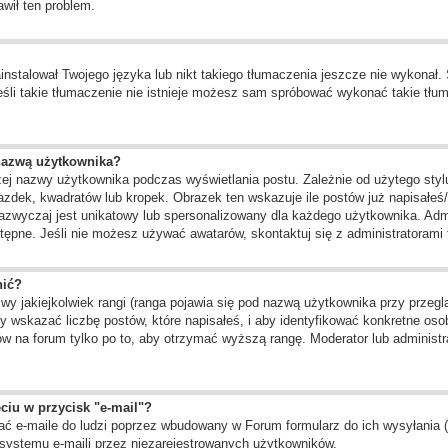
awił ten problem.
instalował Twojego języka lub nikt takiego tłumaczenia jeszcze nie wykonał.
 jeśli takie tłumaczenie nie istnieje możesz sam spróbować wykonać takie tł
nazwą użytkownika?
żej nazwy użytkownika podczas wyświetlania postu. Zależnie od użytego st
zdek, kwadratów lub kropek. Obrazek ten wskazuje ile postów już napisałeś/a
zazwyczaj jest unikatowy lub spersonalizowany dla każdego użytkownika. Adm
ępne. Jeśli nie możesz używać awatarów, skontaktuj się z administratorami f
nić?
 jakiejkolwiek rangi (ranga pojawia się pod nazwą użytkownika przy przegląd
 wskazać liczbę postów, które napisałeś, i aby identyfikować konkretne oso
w na forum tylko po to, aby otrzymać wyższą rangę. Moderator lub administra
ciu w przycisk "e-mail"?
ć e-maile do ludzi poprzez wbudowany w Forum formularz do ich wysyłania (je
systemu e-maili przez niezarejestrowanych użytkowników.