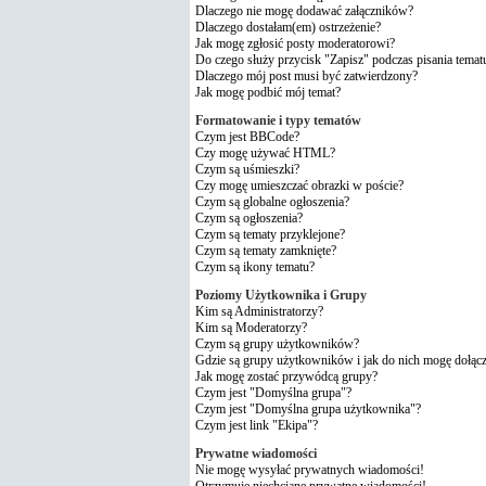
Dlaczego nie mogę dodawać załączników?
Dlaczego dostałam(em) ostrzeżenie?
Jak mogę zgłosić posty moderatorowi?
Do czego służy przycisk "Zapisz" podczas pisania temat
Dlaczego mój post musi być zatwierdzony?
Jak mogę podbić mój temat?
Formatowanie i typy tematów
Czym jest BBCode?
Czy mogę używać HTML?
Czym są uśmieszki?
Czy mogę umieszczać obrazki w poście?
Czym są globalne ogłoszenia?
Czym są ogłoszenia?
Czym są tematy przyklejone?
Czym są tematy zamknięte?
Czym są ikony tematu?
Poziomy Użytkownika i Grupy
Kim są Administratorzy?
Kim są Moderatorzy?
Czym są grupy użytkowników?
Gdzie są grupy użytkowników i jak do nich mogę dołąc
Jak mogę zostać przywódcą grupy?
Czym jest "Domyślna grupa"?
Czym jest "Domyślna grupa użytkownika"?
Czym jest link "Ekipa"?
Prywatne wiadomości
Nie mogę wysyłać prywatnych wiadomości!
Otrzymuję niechciane prywatne wiadomości!