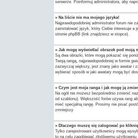
serwerze. Poinformuj administratora, aby napr
» Na liście nie ma mojego języka!
Najprawdopodobniej administrator forum nie za
zainstalować język, który Ciebie interesuje a
stronie phpBB (link znajdziesz w stopce).
» Jak mogę wyświetlać obrazek pod moją 
Są dwa obrazki, które mogą pokazać się poni
Twoją rangą, najprawdopodobniej w formie gwia
zazwyczaj większy, jest znany jako awatar i 
wybierać sposób w jaki awatary mogą być dost
» Czym jest moja ranga i jak mogę ją zmie
Na ogół nie możesz bezpośrednio zmienić nazwy
od szablonu). Większość forów używa rang aby
mieć specjalną rangę. Prosimy nie pisać postó
zmniejszy.
» Dlaczego muszę się zalogować po kliknię
Tylko zarejestrowani użytkownicy mogą wysyła
to na celu zapobiegać złośliwemu użytkowniu 