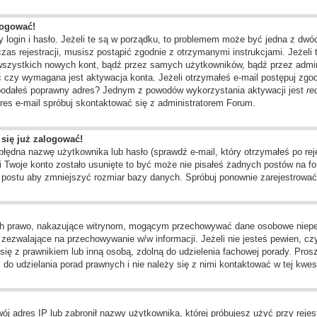
logować!
 login i hasło. Jeżeli te są w porządku, to problemem może być jedna z dwó
as rejestracji, musisz postąpić zgodnie z otrzymanymi instrukcjami. Jeżeli 
 wszystkich nowych kont, bądź przez samych użytkowników, bądź przez admin
czy wymagana jest aktywacja konta. Jeżeli otrzymałeś e-mail postępuj zgodni
e podałeś poprawny adres? Jednym z powodów wykorzystania aktywacji jest
re
res e-mail spróbuj skontaktować się z administratorem Forum.
 się już zalogować!
dna nazwę użytkownika lub hasło (sprawdź e-mail, który otrzymałeś po rejes
li Twoje konto zostało usunięte to być może nie pisałeś żadnych postów na
o postu aby zmniejszyć rozmiar bazy danych. Spróbuj ponownie zarejestrować 
ch prawo, nakazujące witrynom, mogącym przechowywać dane osobowe niepełn
ezwalające na przechowywanie w/w informacji. Jeżeli nie jesteś pewien, czy 
j się z prawnikiem lub inną osobą, zdolną do udzielenia fachowej porady. Pros
o udzielania porad prawnych i nie należy się z nimi kontaktować w tej kwest
j adres IP lub zabronił nazwy użytkownika, której próbujesz użyć przy rejest