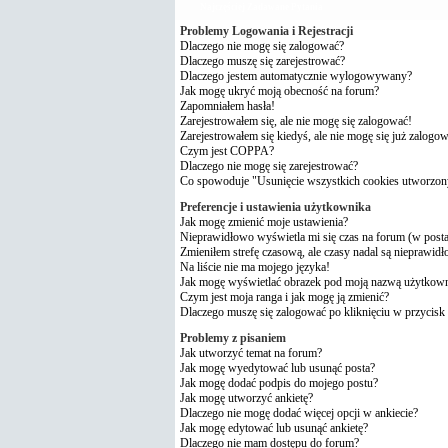
Najczęściej Zadawane Pytania
Problemy Logowania i Rejestracji
Dlaczego nie mogę się zalogować?
Dlaczego muszę się zarejestrować?
Dlaczego jestem automatycznie wylogowywany?
Jak mogę ukryć moją obecność na forum?
Zapomniałem hasła!
Zarejestrowałem się, ale nie mogę się zalogować!
Zarejestrowałem się kiedyś, ale nie mogę się już zalogo
Czym jest COPPA?
Dlaczego nie mogę się zarejestrować?
Co spowoduje "Usunięcie wszystkich cookies utworzon
Preferencje i ustawienia użytkownika
Jak mogę zmienić moje ustawienia?
Nieprawidłowo wyświetla mi się czas na forum (w postach
Zmieniłem strefę czasową, ale czasy nadal są nieprawidł
Na liście nie ma mojego języka!
Jak mogę wyświetlać obrazek pod moją nazwą użytkow
Czym jest moja ranga i jak mogę ją zmienić?
Dlaczego muszę się zalogować po kliknięciu w przycisk 
Problemy z pisaniem
Jak utworzyć temat na forum?
Jak mogę wyedytować lub usunąć posta?
Jak mogę dodać podpis do mojego postu?
Jak mogę utworzyć ankietę?
Dlaczego nie mogę dodać więcej opcji w ankiecie?
Jak mogę edytować lub usunąć ankietę?
Dlaczego nie mam dostępu do forum?