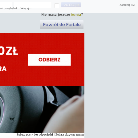
Zamknij [X]
mi przeglądarki.
Więcej...
Zobacz posty bez odpowiedzi
|
Zobacz aktywne tematy