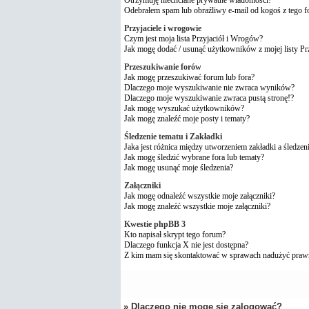
Odebrałem spam lub obraźliwy e-mail od kogoś z tego 
Przyjaciele i wrogowie
Czym jest moja lista Przyjaciół i Wrogów?
Jak mogę dodać / usunąć użytkowników z mojej listy P
Przeszukiwanie forów
Jak mogę przeszukiwać forum lub fora?
Dlaczego moje wyszukiwanie nie zwraca wyników?
Dlaczego moje wyszukiwanie zwraca pustą stronę!?
Jak mogę wyszukać użytkowników?
Jak mogę znaleźć moje posty i tematy?
Śledzenie tematu i Zakładki
Jaka jest różnica między utworzeniem zakładki a śledzen
Jak mogę śledzić wybrane fora lub tematy?
Jak mogę usunąć moje śledzenia?
Załączniki
Jak mogę odnaleźć wszystkie moje załączniki?
Jak mogę znaleźć wszystkie moje załączniki?
Kwestie phpBB 3
Kto napisał skrypt tego forum?
Dlaczego funkcja X nie jest dostępna?
Z kim mam się skontaktować w sprawach nadużyć praw
» Dlaczego nie mogę się zalogować?