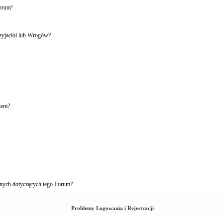
forum!
rzyjaciół lub Wrogów?
iem?
nych dotyczących tego Forum?
Problemy Logowania i Rejestracji