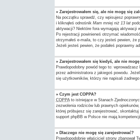
» Zarejestrowałem się, ale nie mogę się za
Na początku sprawdź, czy wpisujesz poprawny
i kliknąłeś odnośnik
Mam mniej niż 13 lat
podcz
aktywacji? Niektóre fora wymagają aktywacji
Po rejestracji powinieneś otrzymać wiadomość 
otrzymałeś e-maila, to czy jesteś pewien, ż
Jeżeli jesteś pewien, że podałeś poprawmy ad
» Zarejestrowałem się kiedyś, ale nie mogę
Prawdopodobny powód tego to: wprowadzasz błę
przez administratora z jakiegoś powodu. Jeże
się użytkowników, którzy nie napisali żadneg
» Czym jest COPPA?
COPPA
to istniejące w Stanach Zjednoczony
zezwolenia rodziców lub prawnych opiekunów, z
której próbujesz się zarejestrować, skontaktu
support phpBB w Polsce nie mają kompetencji d
» Dlaczego nie mogę się zarejestrować?
Prawdopodobnie właściciel strony zbanował Twó