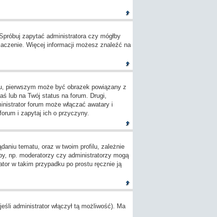
 Spróbuj zapytać administratora czy mógłby
umaczenie. Więcej informacji możesz znaleźć na
ylu, pierwszym może być obrazek powiązany z
ś lub na Twój status na forum. Drugi,
inistrator forum może włączać awatary i
orum i zapytaj ich o przyczyny.
aniu tematu, oraz w twoim profilu, zależnie
by, np. moderatorzy czy administratorzy mogą
tor w takim przypadku po prostu ręcznie ją
śli administrator włączył tą możliwość). Ma