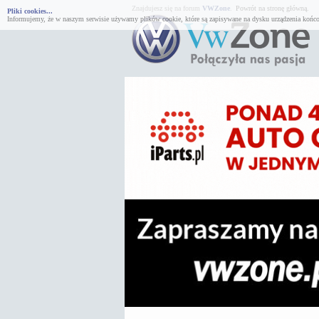
Znajdujesz się na forum
VWZone
.
Powrót na stronę główną.
Pliki cookies...
Informujemy, że w naszym serwisie używamy plików cookie, które są zapisywane na dysku urządzenia końco