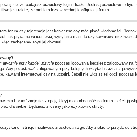
wnij się, że podajesz prawidłowy login i hasło. Jeśli są prawidłowe to być
liwe jest także, że problem leży w błędnej konfiguracji forum.
tora forum czy rejestracja jest konieczna aby móc pisać wiadomości. Jednakż
kich jak prywatne wiadomości, wysyłanie maili do użytkowników, możliwość d
ę więc zachęcamy abyś jej dokonał.
wywany?
matycznie przy każdej wizycie
podczas logowania będziesz zalogowany na for
ego. Aby pozostawać zalogowanym przy kolejnych wizytach zaznacz powyższą 
, kawiarni internetowej czy na uczelni. Jeżeli nie widzisz tej opcji podczas 
?
ienia Forum” znajdziesz opcję Ukryj moją obecność na forum. Jeżeli ją włą
oraz dla siebie. Będziesz zliczany jako użytkownik ukryty.
odzyskane, istnieje możliwość zresetowania go. Aby zrobić to przejdź do stro