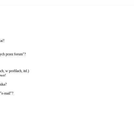
wać!
ych przez forum"?
, w profilach, itd.)
owe!
nika?
"e-mail"?