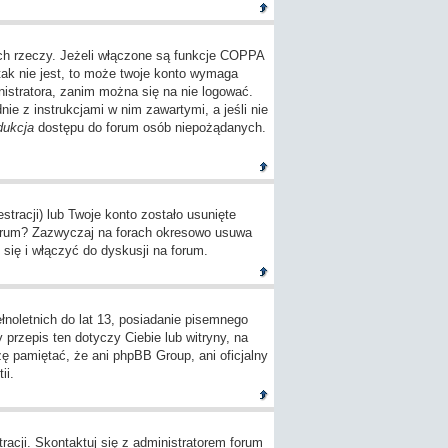
ch rzeczy. Jeżeli włączone są funkcje COPPA
tak nie jest, to może twoje konto wymaga
istratora, zanim można się na nie logować.
e z instrukcjami w nim zawartymi, a jeśli nie
dukcja
dostępu do forum osób niepożądanych.
tracji) lub Twoje konto zostało usunięte
 forum? Zazwyczaj na forach okresowo usuwa
się i włączyć do dyskusji na forum.
oletnich do lat 13, posiadanie pisemnego
przepis ten dotyczy Ciebie lub witryny, na
zę pamiętać, że ani phpBB Group, ani oficjalny
ii.
racji. Skontaktuj się z administratorem forum