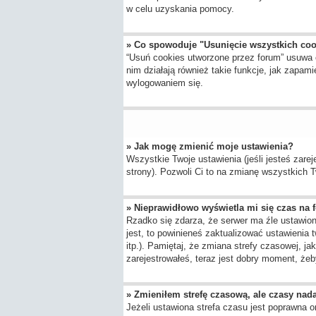
w celu uzyskania pomocy.
» Co spowoduje "Usunięcie wszystkich co
“Usuń cookies utworzone przez forum” usuwa 
nim działają również takie funkcje, jak zap
wylogowaniem się.
» Jak mogę zmienić moje ustawienia?
Wszystkie Twoje ustawienia (jeśli jesteś zarej
strony). Pozwoli Ci to na zmianę wszystkich Tw
» Nieprawidłowo wyświetla mi się czas na fo
Rzadko się zdarza, że serwer ma źle ustawion
jest, to powinieneś zaktualizować ustawienia 
itp.). Pamiętaj, że zmiana strefy czasowej, j
zarejestrowałeś, teraz jest dobry moment, żeby
» Zmieniłem strefę czasową, ale czasy nada
Jeżeli ustawiona strefa czasu jest poprawna o