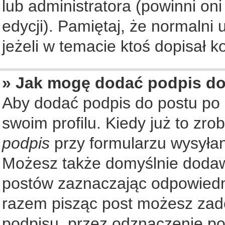
lub administratora (powinni on
edycji). Pamiętaj, że normalni
jeżeli w temacie ktoś dopisał ko
» Jak mogę dodać podpis d
Aby dodać podpis do postu po
swoim profilu. Kiedy już to zr
podpis
przy formularzu wysyła
Możesz także domyślnie dodaw
postów zaznaczając odpowiedn
razem pisząc post możesz zad
podpisu, przez odznaczenie po