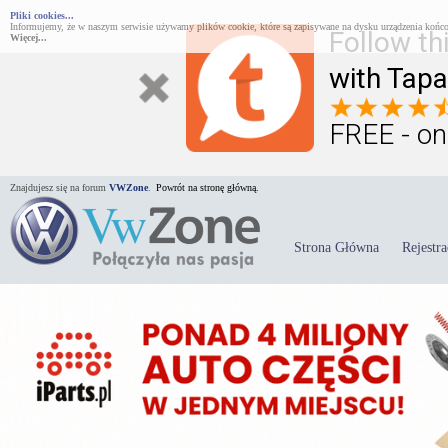
Pliki cookies...
Informujemy, że w naszym serwisie używamy plików cookie, które są zapisywane na dysku urządzenia końco
Follow th
Więcej...
with Tapa
FREE - on
Znajdujesz się na forum
VWZone
.
Powrót na stronę główną.
Strona Główna
Rejestra