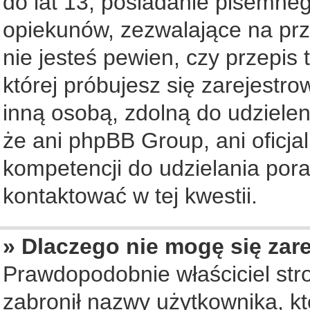
do lat 13, posiadanie pisemne
opiekunów, zezwalające na prz
nie jesteś pewien, czy przepis 
której próbujesz się zarejestro
inną osobą, zdolną do udziele
że ani phpBB Group, ani oficj
kompetencji do udzielania pora
kontaktować w tej kwestii.
» Dlaczego nie mogę się zar
Prawdopodobnie właściciel str
zabronił nazwy użytkownika, któ