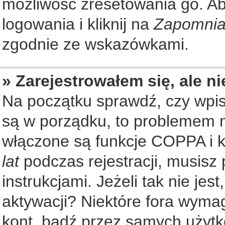
możliwość zresetowania go. Aby
logowania i kliknij na
Zapomnia
zgodnie ze wskazówkami.
» Zarejestrowałem się, ale n
Na początku sprawdź, czy wpisu
są w porządku, to problemem m
włączone są funkcje COPPA i k
lat
podczas rejestracji, musisz
instrukcjami. Jeżeli tak nie je
aktywacji? Niektóre fora wyma
kont, bądź przez samych użytk