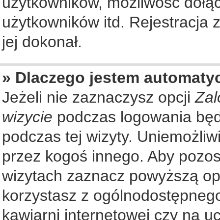
użytkowników, możliwość dołąc
użytkowników itd. Rejestracja
jej dokonał.
» Dlaczego jestem automat
Jeżeli nie zaznaczysz opcji
Zal
wizycie
podczas logowania będ
podczas tej wizyty. Uniemożliw
przez kogoś innego. Aby pozo
wizytach zaznacz powyższą opcj
korzystasz z ogólnodostępnego
kawiarni internetowej czy na ucz