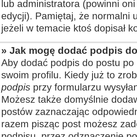
lub administratora (powinni on
edycji). Pamiętaj, że normalni
jeżeli w temacie ktoś dopisał ko
» Jak mogę dodać podpis d
Aby dodać podpis do postu po
swoim profilu. Kiedy już to zr
podpis
przy formularzu wysyła
Możesz także domyślnie dodaw
postów zaznaczając odpowiedn
razem pisząc post możesz zad
podpisu, przez odznaczenie po