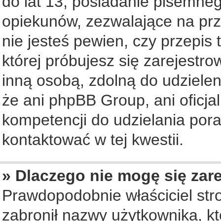
do lat 13, posiadanie pisemne
opiekunów, zezwalające na prz
nie jesteś pewien, czy przepis 
której próbujesz się zarejestro
inną osobą, zdolną do udziele
że ani phpBB Group, ani oficj
kompetencji do udzielania pora
kontaktować w tej kwestii.
» Dlaczego nie mogę się zar
Prawdopodobnie właściciel str
zabronił nazwy użytkownika, któ