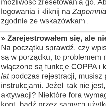
możliwość zresetowania go. Aby
logowania i kliknij na
Zapomnia
zgodnie ze wskazówkami.
» Zarejestrowałem się, ale n
Na początku sprawdź, czy wpisu
są w porządku, to problemem m
włączone są funkcje COPPA i k
lat
podczas rejestracji, musisz
instrukcjami. Jeżeli tak nie je
aktywacji? Niektóre fora wyma
kont, bądź przez samych użytk