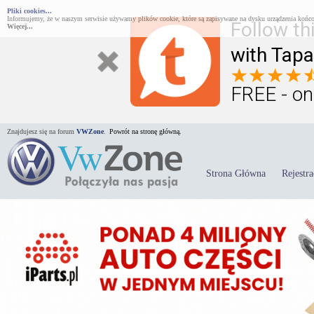
Pliki cookies...
Informujemy, że w naszym serwisie używamy plików cookie, które są zapisywane na dysku urządzenia końco
Follow th
Więcej...
with Tapa
FREE - on
Znajdujesz się na forum
VWZone
.
Powrót na stronę główną.
Strona Główna
Rejestra