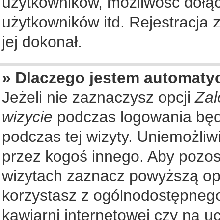
użytkowników, możliwość dołąc
użytkowników itd. Rejestracja
jej dokonał.
» Dlaczego jestem automat
Jeżeli nie zaznaczysz opcji
Zal
wizycie
podczas logowania będ
podczas tej wizyty. Uniemożliw
przez kogoś innego. Aby pozo
wizytach zaznacz powyższą opcj
korzystasz z ogólnodostępnego
kawiarni internetowej czy na ucz