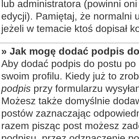
lub administratora (powinni on
edycji). Pamiętaj, że normalni
jeżeli w temacie ktoś dopisał ko
» Jak mogę dodać podpis d
Aby dodać podpis do postu po
swoim profilu. Kiedy już to zr
podpis
przy formularzu wysyła
Możesz także domyślnie dodaw
postów zaznaczając odpowiedn
razem pisząc post możesz zad
podpisu, przez odznaczenie po