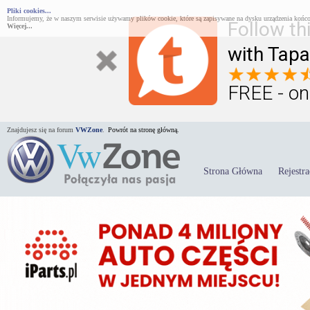
Pliki cookies...
Informujemy, że w naszym serwisie używamy plików cookie, które są zapisywane na dysku urządzenia końco
Follow th
Więcej...
with Tapa
FREE - on
Znajdujesz się na forum
VWZone
.
Powrót na stronę główną.
Strona Główna
Rejestra