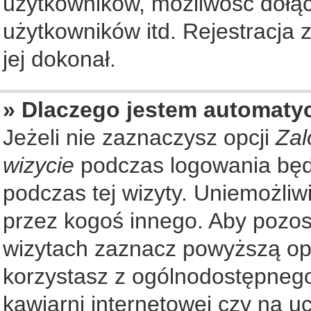
użytkowników, możliwość dołąc
użytkowników itd. Rejestracja
jej dokonał.
» Dlaczego jestem automat
Jeżeli nie zaznaczysz opcji
Zal
wizycie
podczas logowania będ
podczas tej wizyty. Uniemożliw
przez kogoś innego. Aby pozo
wizytach zaznacz powyższą opcj
korzystasz z ogólnodostępnego
kawiarni internetowej czy na ucz