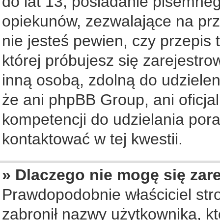
do lat 13, posiadanie pisemne
opiekunów, zezwalające na prz
nie jesteś pewien, czy przepis 
której próbujesz się zarejestro
inną osobą, zdolną do udziele
że ani phpBB Group, ani oficj
kompetencji do udzielania pora
kontaktować w tej kwestii.
» Dlaczego nie mogę się zar
Prawdopodobnie właściciel str
zabronił nazwy użytkownika, któ