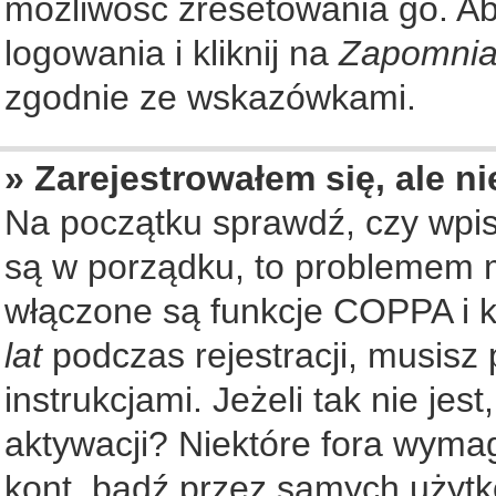
możliwość zresetowania go. Aby
logowania i kliknij na
Zapomnia
zgodnie ze wskazówkami.
» Zarejestrowałem się, ale n
Na początku sprawdź, czy wpisu
są w porządku, to problemem m
włączone są funkcje COPPA i k
lat
podczas rejestracji, musisz
instrukcjami. Jeżeli tak nie je
aktywacji? Niektóre fora wyma
kont, bądź przez samych użytk