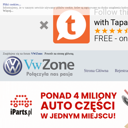
Pliki cookies...
Informujemy, że w naszym serwisie używamy plików cookie, które są zapisywane na dysku urządzenia końco
Follow th
Więcej...
with Tapa
FREE - on
Znajdujesz się na forum
VWZone
.
Powrót na stronę główną.
Strona Główna
Rejestra