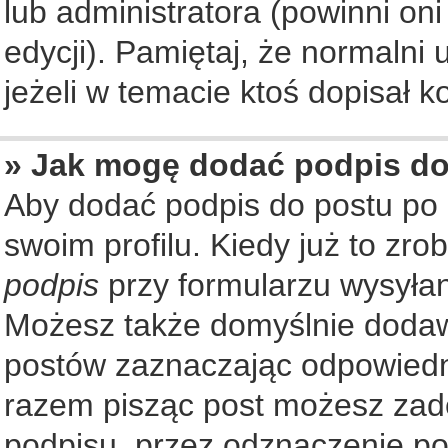
lub administratora (powinni on
edycji). Pamiętaj, że normalni
jeżeli w temacie ktoś dopisał ko
» Jak mogę dodać podpis d
Aby dodać podpis do postu po
swoim profilu. Kiedy już to zr
podpis
przy formularzu wysyła
Możesz także domyślnie dodaw
postów zaznaczając odpowiedn
razem pisząc post możesz zad
podpisu, przez odznaczenie po