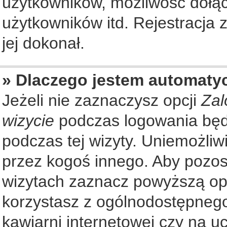
użytkowników, możliwość dołąc
użytkowników itd. Rejestracja
jej dokonał.
» Dlaczego jestem automat
Jeżeli nie zaznaczysz opcji
Zal
wizycie
podczas logowania będ
podczas tej wizyty. Uniemożliw
przez kogoś innego. Aby pozo
wizytach zaznacz powyższą opcj
korzystasz z ogólnodostępnego
kawiarni internetowej czy na ucz