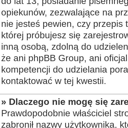
do lat 13, posiadanie pisemne
opiekunów, zezwalające na prz
nie jesteś pewien, czy przepis 
której próbujesz się zarejestro
inną osobą, zdolną do udziele
że ani phpBB Group, ani oficj
kompetencji do udzielania pora
kontaktować w tej kwestii.
» Dlaczego nie mogę się zar
Prawdopodobnie właściciel str
zabronił nazwy użytkownika, któ