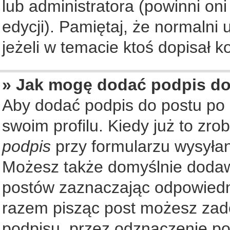
lub administratora (powinni on
edycji). Pamiętaj, że normalni
jeżeli w temacie ktoś dopisał ko
» Jak mogę dodać podpis d
Aby dodać podpis do postu po
swoim profilu. Kiedy już to zr
podpis
przy formularzu wysyła
Możesz także domyślnie dodaw
postów zaznaczając odpowiedn
razem pisząc post możesz zad
podpisu, przez odznaczenie po