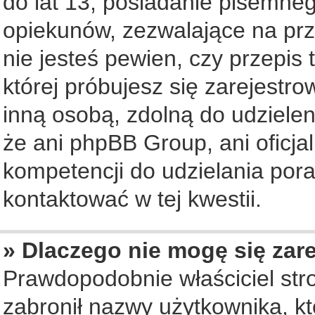
do lat 13, posiadanie pisemne
opiekunów, zezwalające na prz
nie jesteś pewien, czy przepis 
której próbujesz się zarejestro
inną osobą, zdolną do udziele
że ani phpBB Group, ani oficj
kompetencji do udzielania pora
kontaktować w tej kwestii.
» Dlaczego nie mogę się zar
Prawdopodobnie właściciel str
zabronił nazwy użytkownika, któ