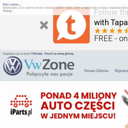
Pliki cookies...
Informujemy, że w naszym serwisie używamy plików cookie, które są zapisywane na dysku urządzenia końco
Follow th
Więcej...
with Tapa
FREE - on
Znajdujesz się na forum
VWZone
.
Powrót na stronę główną.
Strona Główna
Rejestra