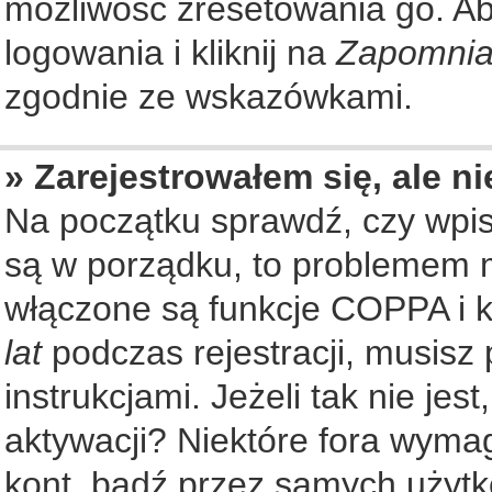
możliwość zresetowania go. Aby
logowania i kliknij na
Zapomnia
zgodnie ze wskazówkami.
» Zarejestrowałem się, ale n
Na początku sprawdź, czy wpisu
są w porządku, to problemem m
włączone są funkcje COPPA i k
lat
podczas rejestracji, musisz
instrukcjami. Jeżeli tak nie je
aktywacji? Niektóre fora wyma
kont, bądź przez samych użytk