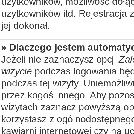
użytkowników, możliwość dołąc
użytkowników itd. Rejestracja
jej dokonał.
» Dlaczego jestem automat
Jeżeli nie zaznaczysz opcji
Zal
wizycie
podczas logowania będ
podczas tej wizyty. Uniemożliw
przez kogoś innego. Aby pozo
wizytach zaznacz powyższą opcj
korzystasz z ogólnodostępnego
kawiarni internetowej czy na ucz