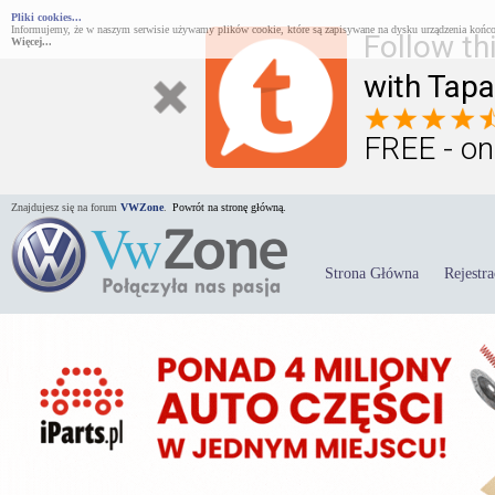
Pliki cookies...
Informujemy, że w naszym serwisie używamy plików cookie, które są zapisywane na dysku urządzenia końco
Follow th
Więcej...
with Tapa
FREE - on
Znajdujesz się na forum
VWZone
.
Powrót na stronę główną.
Strona Główna
Rejestra