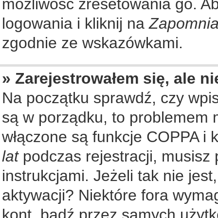
możliwość zresetowania go. Aby
logowania i kliknij na
Zapomnia
zgodnie ze wskazówkami.
» Zarejestrowałem się, ale n
Na początku sprawdź, czy wpisu
są w porządku, to problemem m
włączone są funkcje COPPA i k
lat
podczas rejestracji, musisz
instrukcjami. Jeżeli tak nie je
aktywacji? Niektóre fora wyma
kont, bądź przez samych użytk