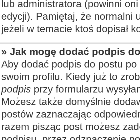
lub administratora (powinni on
edycji). Pamiętaj, że normalni
jeżeli w temacie ktoś dopisał ko
» Jak mogę dodać podpis d
Aby dodać podpis do postu po
swoim profilu. Kiedy już to zr
podpis
przy formularzu wysyła
Możesz także domyślnie dodaw
postów zaznaczając odpowiedn
razem pisząc post możesz zad
podpisu, przez odznaczenie po