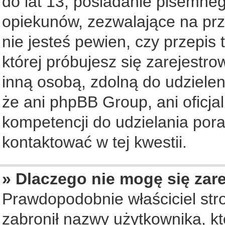
do lat 13, posiadanie pisemne
opiekunów, zezwalające na prz
nie jesteś pewien, czy przepis 
której próbujesz się zarejestro
inną osobą, zdolną do udziele
że ani phpBB Group, ani oficj
kompetencji do udzielania pora
kontaktować w tej kwestii.
» Dlaczego nie mogę się zar
Prawdopodobnie właściciel str
zabronił nazwy użytkownika, któ