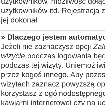
użytkowników, możliwość dołąc
użytkowników itd. Rejestracja
jej dokonał.
» Dlaczego jestem automat
Jeżeli nie zaznaczysz opcji
Zal
wizycie
podczas logowania będ
podczas tej wizyty. Uniemożliw
przez kogoś innego. Aby pozo
wizytach zaznacz powyższą opcj
korzystasz z ogólnodostępnego
kawiarni internetowej czy na ucz