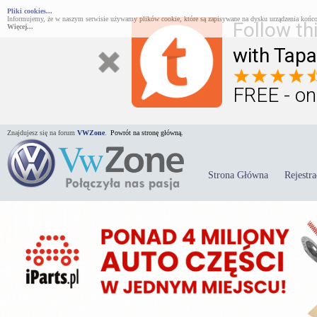
Pliki cookies...
Informujemy, że w naszym serwisie używamy plików cookie, które są zapisywane na dysku urządzenia końco
Follow th
Więcej...
with Tapa
FREE - on
Znajdujesz się na forum
VWZone
.
Powrót na stronę główną.
Strona Główna
Rejestra