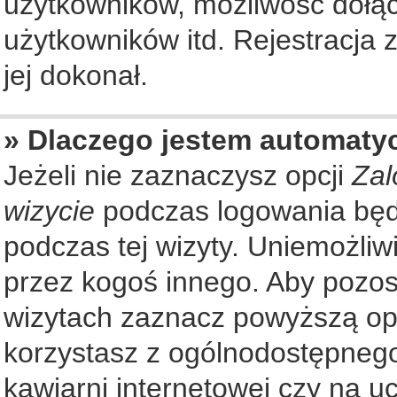
użytkowników, możliwość dołąc
użytkowników itd. Rejestracja
jej dokonał.
» Dlaczego jestem automat
Jeżeli nie zaznaczysz opcji
Zal
wizycie
podczas logowania będ
podczas tej wizyty. Uniemożliw
przez kogoś innego. Aby pozo
wizytach zaznacz powyższą opcj
korzystasz z ogólnodostępnego
kawiarni internetowej czy na ucz