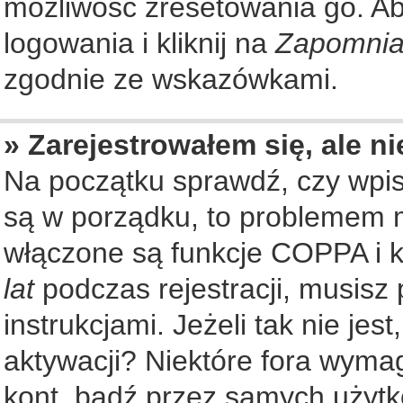
możliwość zresetowania go. Aby
logowania i kliknij na
Zapomnia
zgodnie ze wskazówkami.
» Zarejestrowałem się, ale n
Na początku sprawdź, czy wpisu
są w porządku, to problemem m
włączone są funkcje COPPA i k
lat
podczas rejestracji, musisz
instrukcjami. Jeżeli tak nie je
aktywacji? Niektóre fora wyma
kont, bądź przez samych użytk