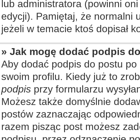
lub administratora (powinni on
edycji). Pamiętaj, że normalni
jeżeli w temacie ktoś dopisał ko
» Jak mogę dodać podpis d
Aby dodać podpis do postu po
swoim profilu. Kiedy już to zr
podpis
przy formularzu wysyła
Możesz także domyślnie dodaw
postów zaznaczając odpowiedn
razem pisząc post możesz zad
podpisu, przez odznaczenie po