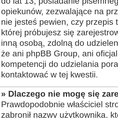
do lat 13, posiadanie pisemne
opiekunów, zezwalające na prz
nie jesteś pewien, czy przepis 
której próbujesz się zarejestro
inną osobą, zdolną do udziele
że ani phpBB Group, ani oficj
kompetencji do udzielania pora
kontaktować w tej kwestii.
» Dlaczego nie mogę się zar
Prawdopodobnie właściciel str
zabronił nazwy użytkownika, któ