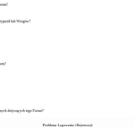
forum!
rzyjaciół lub Wrogów?
iem?
nych dotyczących tego Forum?
Problemy Logowania i Rejestracji