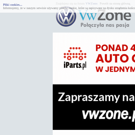
Znajdujesz się na forum
VWZone
.
Powrót na stronę główną.
Pliki cookies...
Informujemy, że w naszym serwisie używamy plików cookie, które są zapisywane na dysku urządzenia końco