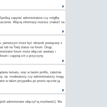
 Spróbuj zapytać administratora czy mógłby
umaczenie. Więcej informacji możesz znaleźć na
ylu, pierwszym może być obrazek powiązany z
ś lub na Twój status na forum. Drugi,
inistrator forum może włączać awatary i
orum i zapytaj ich o przyczyny.
aniu tematu, oraz w twoim profilu, zależnie
by, np. moderatorzy czy administratorzy mogą
tor w takim przypadku po prostu ręcznie ją
śli administrator włączył tą możliwość). Ma