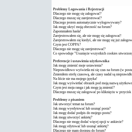
Najczęściej Zadawane Pytania
Problemy Logowania i Rejestracji
Dlaczego nie mogę się zalogować?
Dlaczego muszę się zarejestrować?
Dlaczego jestem automatycznie wylogowywany?
Jak mogę ukryć moją obecność na forum?
Zapomniałem hasła!
Zarejestrowałem się, ale nie mogę się zalogować!
Zarejestrowałem się kiedyś, ale nie mogę się już zalogo
Czym jest COPPA?
Dlaczego nie mogę się zarejestrować?
Co spowoduje "Usunięcie wszystkich cookies utworzon
Preferencje i ustawienia użytkownika
Jak mogę zmienić moje ustawienia?
Nieprawidłowo wyświetla mi się czas na forum (w postach
Zmieniłem strefę czasową, ale czasy nadal są nieprawidł
Na liście nie ma mojego języka!
Jak mogę wyświetlać obrazek pod moją nazwą użytkow
Czym jest moja ranga i jak mogę ją zmienić?
Dlaczego muszę się zalogować po kliknięciu w przycisk 
Problemy z pisaniem
Jak utworzyć temat na forum?
Jak mogę wyedytować lub usunąć posta?
Jak mogę dodać podpis do mojego postu?
Jak mogę utworzyć ankietę?
Dlaczego nie mogę dodać więcej opcji w ankiecie?
Jak mogę edytować lub usunąć ankietę?
Dlaczego nie mam dostępu do forum?