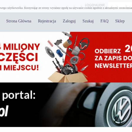
wego użytkownika. Korzystając ze strony wyrażasz zgodę na używanie cookie zgodnie z aktualnymi ustawienia
Strona Główna
Rejestracja
Zaloguj
Szukaj
FAQ
Sklep