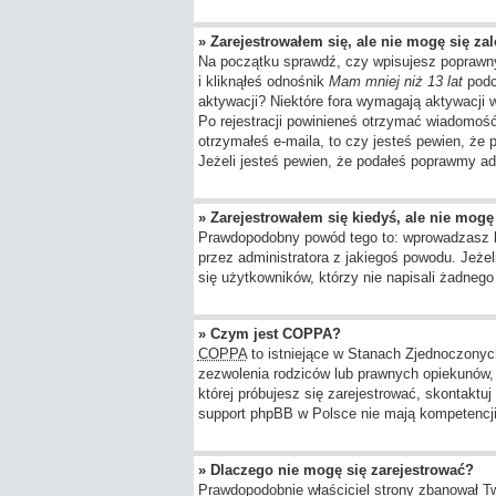
» Zarejestrowałem się, ale nie mogę się za
Na początku sprawdź, czy wpisujesz poprawny
i kliknąłeś odnośnik
Mam mniej niż 13 lat
podcz
aktywacji? Niektóre fora wymagają aktywacji
Po rejestracji powinieneś otrzymać wiadomość 
otrzymałeś e-maila, to czy jesteś pewien, ż
Jeżeli jesteś pewien, że podałeś poprawmy ad
» Zarejestrowałem się kiedyś, ale nie mogę
Prawdopodobny powód tego to: wprowadzasz błę
przez administratora z jakiegoś powodu. Jeże
się użytkowników, którzy nie napisali żadneg
» Czym jest COPPA?
COPPA
to istniejące w Stanach Zjednoczony
zezwolenia rodziców lub prawnych opiekunów, z
której próbujesz się zarejestrować, skontaktu
support phpBB w Polsce nie mają kompetencji d
» Dlaczego nie mogę się zarejestrować?
Prawdopodobnie właściciel strony zbanował Twó