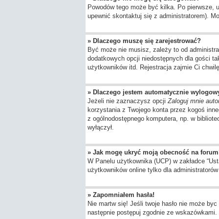
Powodów tego może być kilka. Po pierwsze, upe
upewnić skontaktuj się z administratorem). Moż
» Dlaczego muszę się zarejestrować?
Być może nie musisz, zależy to od administra
dodatkowych opcji niedostępnych dla gości ta
użytkowników itd. Rejestracja zajmie Ci chwil
» Dlaczego jestem automatycznie wylogo
Jeżeli nie zaznaczysz opcji
Zaloguj mnie auto
korzystania z Twojego konta przez kogoś inn
z ogólnodostępnego komputera, np. w bibliotece
wyłączył.
» Jak mogę ukryć moją obecność na forum
W Panelu użytkownika (UCP) w zakładce “Ustaw
użytkowników online tylko dla administratorów 
» Zapomniałem hasła!
Nie martw się! Jeśli twoje hasło nie może byc 
następnie postępuj zgodnie ze wskazówkami.