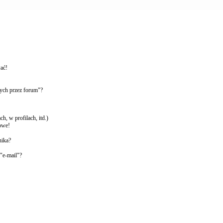
wać!
ych przez forum"?
, w profilach, itd.)
owe!
nika?
"e-mail"?