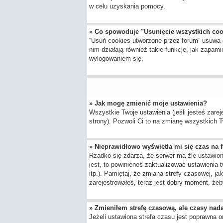
w celu uzyskania pomocy.
» Co spowoduje "Usunięcie wszystkich co
“Usuń cookies utworzone przez forum” usuwa 
nim działają również takie funkcje, jak zap
wylogowaniem się.
» Jak mogę zmienić moje ustawienia?
Wszystkie Twoje ustawienia (jeśli jesteś zarej
strony). Pozwoli Ci to na zmianę wszystkich Tw
» Nieprawidłowo wyświetla mi się czas na fo
Rzadko się zdarza, że serwer ma źle ustawion
jest, to powinieneś zaktualizować ustawienia 
itp.). Pamiętaj, że zmiana strefy czasowej, j
zarejestrowałeś, teraz jest dobry moment, żeby
» Zmieniłem strefę czasową, ale czasy nada
Jeżeli ustawiona strefa czasu jest poprawna o