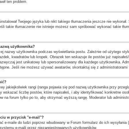
awił ten problem.
instalował Twojego języka lub nikt takiego tłumaczenia jeszcze nie wykonał.
 jeśli takie tłumaczenie nie istnieje możesz sam spróbować wykonać takie tł
nazwą użytkownika?
żej nazwy użytkownika podczas wyświetlania postu. Zależnie od użytego st
zdek, kwadratów lub kropek. Obrazek ten wskazuje ile postów już napisałeś/a
zazwyczaj jest unikatowy lub spersonalizowany dla każdego użytkownika. Adm
ępne. Jeśli nie możesz używać awatarów, skontaktuj się z administratorami f
nić?
 jakiejkolwiek rangi (ranga pojawia się pod nazwą użytkownika przy przegląd
 wskazać liczbę postów, które napisałeś, i aby identyfikować konkretne oso
w na forum tylko po to, aby otrzymać wyższą rangę. Moderator lub administra
ciu w przycisk "e-mail"?
ć e-maile do ludzi poprzez wbudowany w Forum formularz do ich wysyłania (je
systemu e-maili przez niezarejestrowanych użytkowników.