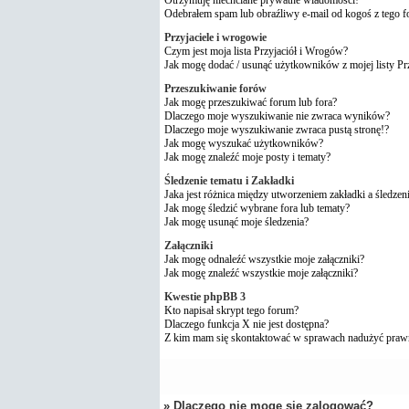
Odebrałem spam lub obraźliwy e-mail od kogoś z tego 
Przyjaciele i wrogowie
Czym jest moja lista Przyjaciół i Wrogów?
Jak mogę dodać / usunąć użytkowników z mojej listy P
Przeszukiwanie forów
Jak mogę przeszukiwać forum lub fora?
Dlaczego moje wyszukiwanie nie zwraca wyników?
Dlaczego moje wyszukiwanie zwraca pustą stronę!?
Jak mogę wyszukać użytkowników?
Jak mogę znaleźć moje posty i tematy?
Śledzenie tematu i Zakładki
Jaka jest różnica między utworzeniem zakładki a śledzen
Jak mogę śledzić wybrane fora lub tematy?
Jak mogę usunąć moje śledzenia?
Załączniki
Jak mogę odnaleźć wszystkie moje załączniki?
Jak mogę znaleźć wszystkie moje załączniki?
Kwestie phpBB 3
Kto napisał skrypt tego forum?
Dlaczego funkcja X nie jest dostępna?
Z kim mam się skontaktować w sprawach nadużyć praw
» Dlaczego nie mogę się zalogować?