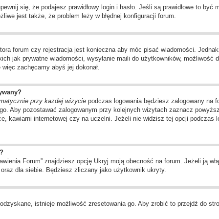
wnij się, że podajesz prawidłowy login i hasło. Jeśli są prawidłowe to być
liwe jest także, że problem leży w błędnej konfiguracji forum.
tora forum czy rejestracja jest konieczna aby móc pisać wiadomości. Jednakż
kich jak prywatne wiadomości, wysyłanie maili do użytkowników, możliwość d
ę więc zachęcamy abyś jej dokonał.
wywany?
matycznie przy każdej wizycie
podczas logowania będziesz zalogowany na for
ego. Aby pozostawać zalogowanym przy kolejnych wizytach zaznacz powyższą 
, kawiarni internetowej czy na uczelni. Jeżeli nie widzisz tej opcji podczas 
?
ienia Forum” znajdziesz opcję Ukryj moją obecność na forum. Jeżeli ją włą
oraz dla siebie. Będziesz zliczany jako użytkownik ukryty.
odzyskane, istnieje możliwość zresetowania go. Aby zrobić to przejdź do stro