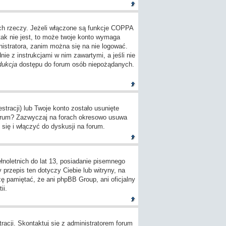
ch rzeczy. Jeżeli włączone są funkcje COPPA
tak nie jest, to może twoje konto wymaga
istratora, zanim można się na nie logować.
e z instrukcjami w nim zawartymi, a jeśli nie
dukcja
dostępu do forum osób niepożądanych.
tracji) lub Twoje konto zostało usunięte
 forum? Zazwyczaj na forach okresowo usuwa
się i włączyć do dyskusji na forum.
oletnich do lat 13, posiadanie pisemnego
przepis ten dotyczy Ciebie lub witryny, na
zę pamiętać, że ani phpBB Group, ani oficjalny
ii.
racji. Skontaktuj się z administratorem forum