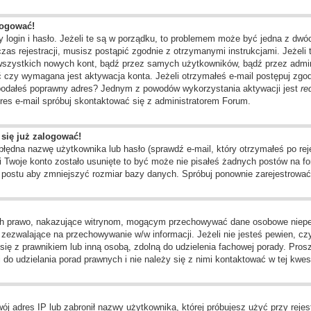
logować!
 login i hasło. Jeżeli te są w porządku, to problemem może być jedna z dwó
as rejestracji, musisz postąpić zgodnie z otrzymanymi instrukcjami. Jeżeli 
 wszystkich nowych kont, bądź przez samych użytkowników, bądź przez admin
czy wymagana jest aktywacja konta. Jeżeli otrzymałeś e-mail postępuj zgodni
e podałeś poprawny adres? Jednym z powodów wykorzystania aktywacji jest
re
res e-mail spróbuj skontaktować się z administratorem Forum.
 się już zalogować!
dna nazwę użytkownika lub hasło (sprawdź e-mail, który otrzymałeś po rejes
li Twoje konto zostało usunięte to być może nie pisałeś żadnych postów na
o postu aby zmniejszyć rozmiar bazy danych. Spróbuj ponownie zarejestrować 
ch prawo, nakazujące witrynom, mogącym przechowywać dane osobowe niepełn
ezwalające na przechowywanie w/w informacji. Jeżeli nie jesteś pewien, czy 
j się z prawnikiem lub inną osobą, zdolną do udzielenia fachowej porady. Pros
o udzielania porad prawnych i nie należy się z nimi kontaktować w tej kwest
j adres IP lub zabronił nazwy użytkownika, której próbujesz użyć przy rejest