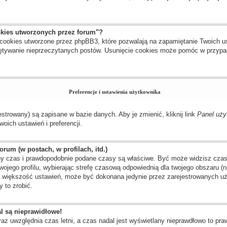
okies utworzonych przez forum"?
cookies utworzone przez phpBB3, które pozwalają na zapamiętanie Twoich us
amiętywanie nieprzeczytanych postów. Usunięcie cookies może pomóc w przyp
Preferencje i ustawienia użytkownika
estrowany) są zapisane w bazie danych. Aby je zmienić, kliknij link
Panel uży
oich ustawień i preferencji.
rum (w postach, w profilach, itd.)
y czas i prawdopodobnie podane czasy są właściwe. Być może widzisz czas ze
twojego profilu, wybierając strefę czasową odpowiednią dla twojego obszaru 
ak większość ustawień, może być dokonana jedynie przez zarejestrowanych uż
 to zrobić.
l są nieprawidłowe!
raz uwzględnia czas letni, a czas nadal jest wyświetlany nieprawdłowo to pr