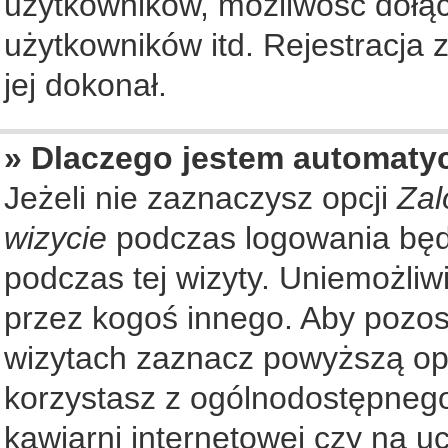
użytkowników, możliwość dołąc
użytkowników itd. Rejestracja
jej dokonał.
» Dlaczego jestem automat
Jeżeli nie zaznaczysz opcji
Zal
wizycie
podczas logowania będ
podczas tej wizyty. Uniemożliw
przez kogoś innego. Aby pozo
wizytach zaznacz powyższą opcj
korzystasz z ogólnodostępnego
kawiarni internetowej czy na ucz