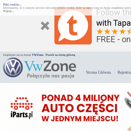
Pliki cookies...
Informujemy, że w naszym serwisie używamy plików cookie, które są zapisywane na dysku urządzenia końco
Follow th
Więcej...
with Tapa
FREE - on
Znajdujesz się na forum
VWZone
.
Powrót na stronę główną.
Strona Główna
Rejestra