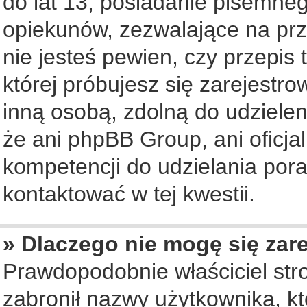
do lat 13, posiadanie pisemne
opiekunów, zezwalające na prz
nie jesteś pewien, czy przepis 
której próbujesz się zarejestro
inną osobą, zdolną do udziele
że ani phpBB Group, ani oficj
kompetencji do udzielania pora
kontaktować w tej kwestii.
» Dlaczego nie mogę się zar
Prawdopodobnie właściciel str
zabronił nazwy użytkownika, któ