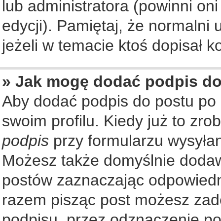
lub administratora (powinni on
edycji). Pamiętaj, że normalni
jeżeli w temacie ktoś dopisał ko
» Jak mogę dodać podpis d
Aby dodać podpis do postu po
swoim profilu. Kiedy już to zr
podpis
przy formularzu wysyła
Możesz także domyślnie dodaw
postów zaznaczając odpowiedn
razem pisząc post możesz zad
podpisu, przez odznaczenie po