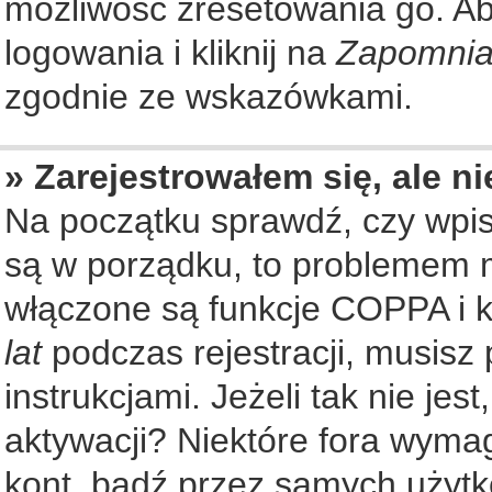
możliwość zresetowania go. Aby
logowania i kliknij na
Zapomnia
zgodnie ze wskazówkami.
» Zarejestrowałem się, ale n
Na początku sprawdź, czy wpisu
są w porządku, to problemem m
włączone są funkcje COPPA i k
lat
podczas rejestracji, musisz
instrukcjami. Jeżeli tak nie je
aktywacji? Niektóre fora wyma
kont, bądź przez samych użytk