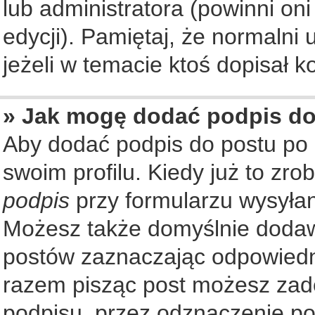
lub administratora (powinni on
edycji). Pamiętaj, że normalni
jeżeli w temacie ktoś dopisał ko
» Jak mogę dodać podpis d
Aby dodać podpis do postu po
swoim profilu. Kiedy już to zr
podpis
przy formularzu wysyła
Możesz także domyślnie dodaw
postów zaznaczając odpowiedn
razem pisząc post możesz zad
podpisu, przez odznaczenie po