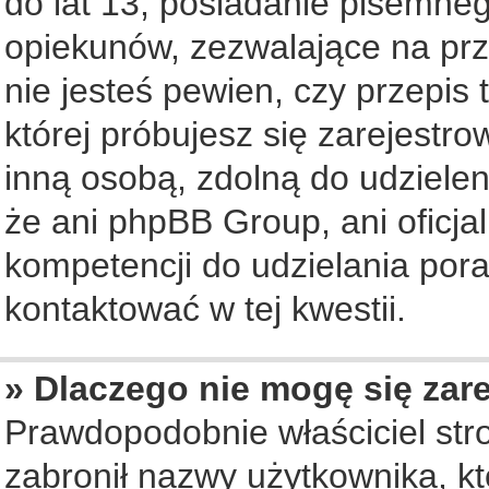
do lat 13, posiadanie pisemne
opiekunów, zezwalające na prz
nie jesteś pewien, czy przepis 
której próbujesz się zarejestro
inną osobą, zdolną do udziele
że ani phpBB Group, ani oficj
kompetencji do udzielania pora
kontaktować w tej kwestii.
» Dlaczego nie mogę się zar
Prawdopodobnie właściciel str
zabronił nazwy użytkownika, któ