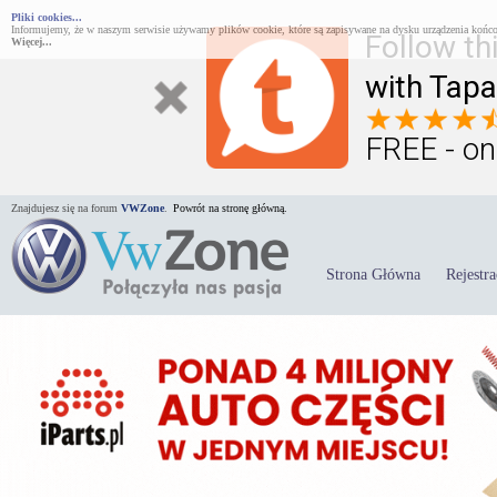
Pliki cookies...
Informujemy, że w naszym serwisie używamy plików cookie, które są zapisywane na dysku urządzenia końco
Follow th
Więcej...
with Tapa
FREE - on
Znajdujesz się na forum
VWZone
.
Powrót na stronę główną.
Strona Główna
Rejestra