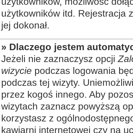
użytkowników, możliwość dołąc
użytkowników itd. Rejestracja
jej dokonał.
» Dlaczego jestem automat
Jeżeli nie zaznaczysz opcji
Zal
wizycie
podczas logowania będ
podczas tej wizyty. Uniemożliw
przez kogoś innego. Aby pozo
wizytach zaznacz powyższą opcj
korzystasz z ogólnodostępnego
kawiarni internetowej czy na ucz