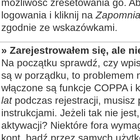
możliwość zresetowania go. Aby
logowania i kliknij na
Zapomnia
zgodnie ze wskazówkami.
» Zarejestrowałem się, ale n
Na początku sprawdź, czy wpisu
są w porządku, to problemem m
włączone są funkcje COPPA i k
lat
podczas rejestracji, musisz
instrukcjami. Jeżeli tak nie je
aktywacji? Niektóre fora wyma
kont, bądź przez samych użytk