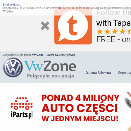
Pliki cookies...
Informujemy, że w naszym serwisie używamy plików cookie, które są zapisywane na dysku urządzenia końco
Follow th
Więcej...
with Tapa
FREE - on
Znajdujesz się na forum
VWZone
.
Powrót na stronę główną.
Strona Główna
Rejestra