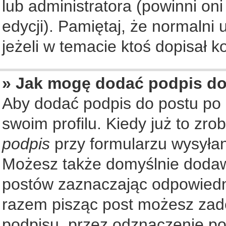
lub administratora (powinni on
edycji). Pamiętaj, że normalni
jeżeli w temacie ktoś dopisał ko
» Jak mogę dodać podpis d
Aby dodać podpis do postu po
swoim profilu. Kiedy już to zr
podpis
przy formularzu wysyła
Możesz także domyślnie dodaw
postów zaznaczając odpowiedn
razem pisząc post możesz zad
podpisu, przez odznaczenie po