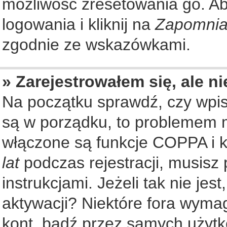
możliwość zresetowania go. Aby
logowania i kliknij na
Zapomnia
zgodnie ze wskazówkami.
» Zarejestrowałem się, ale n
Na początku sprawdź, czy wpisu
są w porządku, to problemem m
włączone są funkcje COPPA i k
lat
podczas rejestracji, musisz
instrukcjami. Jeżeli tak nie je
aktywacji? Niektóre fora wyma
kont, bądź przez samych użytk