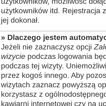
użytkowników, możliwość dołąc
użytkowników itd. Rejestracja
jej dokonał.
» Dlaczego jestem automat
Jeżeli nie zaznaczysz opcji
Zal
wizycie
podczas logowania będ
podczas tej wizyty. Uniemożliw
przez kogoś innego. Aby pozo
wizytach zaznacz powyższą opcj
korzystasz z ogólnodostępnego
kawiarni internetowej czy na ucz