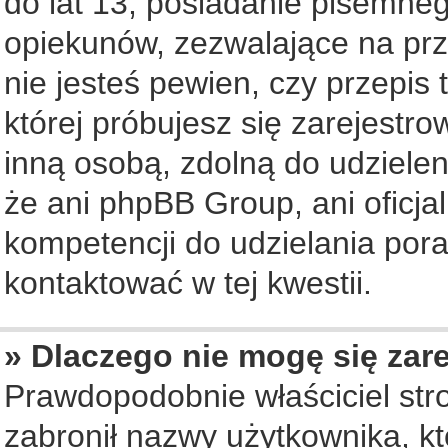
do lat 13, posiadanie pisemne
opiekunów, zezwalające na prz
nie jesteś pewien, czy przepis 
której próbujesz się zarejestro
inną osobą, zdolną do udziele
że ani phpBB Group, ani oficj
kompetencji do udzielania pora
kontaktować w tej kwestii.
» Dlaczego nie mogę się zar
Prawdopodobnie właściciel str
zabronił nazwy użytkownika, któ